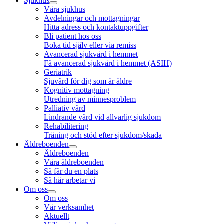
Sjukhus
Våra sjukhus
Avdelningar och mottagningar
Hitta adress och kontaktuppgifter
Bli patient hos oss
Boka tid själv eller via remiss
Avancerad sjukvård i hemmet
Få avancerad sjukvård i hemmet (ASIH)
Geriatrik
Sjuvård för dig som är äldre
Kognitiv mottagning
Utredning av minnesproblem
Palliativ vård
Lindrande vård vid allvarlig sjukdom
Rehabilitering
Träning och stöd efter sjukdom/skada
Äldreboenden
Äldreboenden
Våra äldreboenden
Så får du en plats
Så här arbetar vi
Om oss
Om oss
Vår verksamhet
Aktuellt