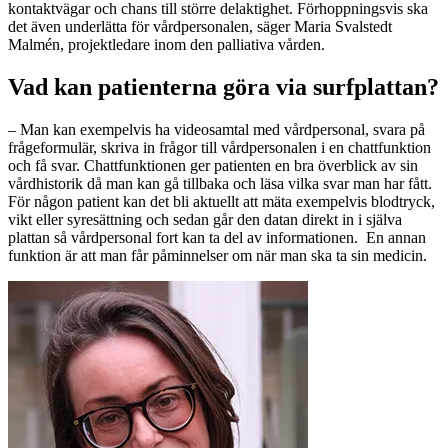
kontaktvägar och chans till större delaktighet. Förhoppningsvis ska
det även underlätta för vårdpersonalen, säger Maria Svalstedt
Malmén, projektledare inom den palliativa vården.
Vad kan patienterna göra via surfplattan?
– Man kan exempelvis ha videosamtal med vårdpersonal, svara på
frågeformulär, skriva in frågor till vårdpersonalen i en chattfunktion
och få svar. Chattfunktionen ger patienten en bra överblick av sin
vårdhistorik då man kan gå tillbaka och läsa vilka svar man har fått.
För någon patient kan det bli aktuellt att mäta exempelvis blodtryck,
vikt eller syresättning och sedan går den datan direkt in i själva
plattan så vårdpersonal fort kan ta del av informationen. En annan
funktion är att man får påminnelser om när man ska ta sin medicin.