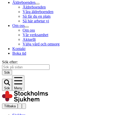
Äldreboenden
Äldreboenden
Våra äldreboenden
Så får du en plats
Så här arbetar vi
Om oss
Om oss
Vår verksamhet
Aktuellt
Välja vård och omsorg
Kontakt
Boka tid
Sök efter:
Sök
Sök
Meny
Tillbaka