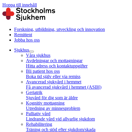
Hoppa till innehåll
Forskning, utbildning, utveckling och innovation
Remittent
Jobba hos oss
Sjukhus
Våra sjukhus
Avdelningar och mottagningar
Hitta adress och kontaktuppgifter
Bli patient hos oss
Boka tid själv eller via remiss
Avancerad sjukvård i hemmet
Få avancerad sjukvård i hemmet (ASIH)
Geriatrik
Sjuvård för dig som är äldre
Kognitiv mottagning
Utredning av minnesproblem
Palliativ vård
Lindrande vård vid allvarlig sjukdom
Rehabilitering
Träning och stöd efter sjukdom/skada