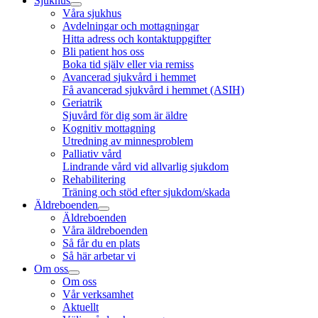
Sjukhus
Våra sjukhus
Avdelningar och mottagningar
Hitta adress och kontaktuppgifter
Bli patient hos oss
Boka tid själv eller via remiss
Avancerad sjukvård i hemmet
Få avancerad sjukvård i hemmet (ASIH)
Geriatrik
Sjuvård för dig som är äldre
Kognitiv mottagning
Utredning av minnesproblem
Palliativ vård
Lindrande vård vid allvarlig sjukdom
Rehabilitering
Träning och stöd efter sjukdom/skada
Äldreboenden
Äldreboenden
Våra äldreboenden
Så får du en plats
Så här arbetar vi
Om oss
Om oss
Vår verksamhet
Aktuellt