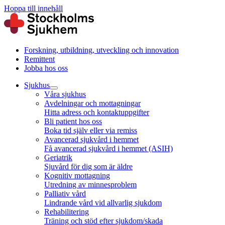
Hoppa till innehåll
Forskning, utbildning, utveckling och innovation
Remittent
Jobba hos oss
Sjukhus
Våra sjukhus
Avdelningar och mottagningar
Hitta adress och kontaktuppgifter
Bli patient hos oss
Boka tid själv eller via remiss
Avancerad sjukvård i hemmet
Få avancerad sjukvård i hemmet (ASIH)
Geriatrik
Sjuvård för dig som är äldre
Kognitiv mottagning
Utredning av minnesproblem
Palliativ vård
Lindrande vård vid allvarlig sjukdom
Rehabilitering
Träning och stöd efter sjukdom/skada