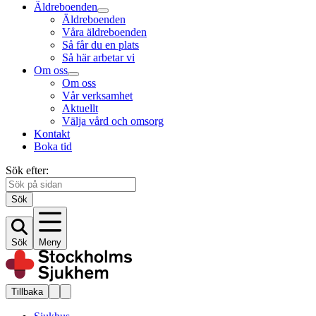
Äldreboenden
Äldreboenden
Våra äldreboenden
Så får du en plats
Så här arbetar vi
Om oss
Om oss
Vår verksamhet
Aktuellt
Välja vård och omsorg
Kontakt
Boka tid
Sök efter:
Sök
Sök
Meny
Tillbaka