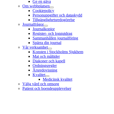
Ge en gåva
Om webbplatsen
Cookiepolicy
Personuppgifter och dataskydd
Tillgänglighetsredogörelse
Journalfrågor
Journalkopior
Register- och loggutdrag
Sammanhållen journalföring
Spärra din journal
Vår verksamhet
Konsten i Stockholms Sjukhem
Mat och måltider
Diakoner och kapell
Ordningsregler
Årsredovisning
Kvalitet
Medicinsk kvalitet
Välja vård och omsorg
Patient och boendeupplevelser