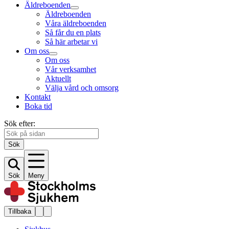
Äldreboenden
Äldreboenden
Våra äldreboenden
Så får du en plats
Så här arbetar vi
Om oss
Om oss
Vår verksamhet
Aktuellt
Välja vård och omsorg
Kontakt
Boka tid
Sök efter:
Sök
Sök
Meny
Tillbaka