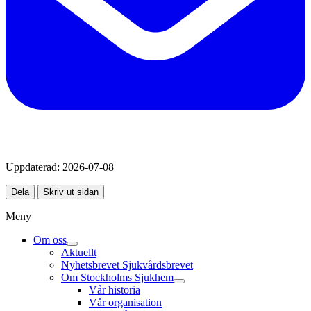
Uppdaterad:
2026-07-08
Dela
Skriv ut sidan
Meny
Om oss
Aktuellt
Nyhetsbrevet Sjukvårdsbrevet
Om Stockholms Sjukhem
Vår historia
Vår organisation