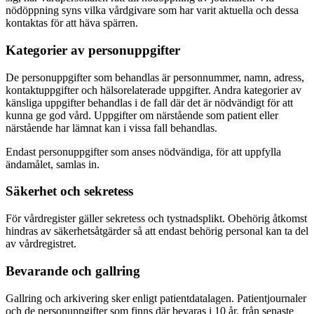
nödöppning syns vilka vårdgivare som har varit aktuella och dessa
kontaktas för att häva spärren.
Kategorier av personuppgifter
De personuppgifter som behandlas är personnummer, namn, adress,
kontaktuppgifter och hälsorelaterade uppgifter. Andra kategorier av
känsliga uppgifter behandlas i de fall där det är nödvändigt för att
kunna ge god vård. Uppgifter om närstående som patient eller
närstående har lämnat kan i vissa fall behandlas.
Endast personuppgifter som anses nödvändiga, för att uppfylla
ändamålet, samlas in.
Säkerhet och sekretess
För vårdregister gäller sekretess och tystnadsplikt. Obehörig åtkomst
hindras av säkerhetsåtgärder så att endast behörig personal kan ta del
av vårdregistret.
Bevarande och gallring
Gallring och arkivering sker enligt patientdatalagen. Patientjournaler
och de personuppgifter som finns där bevaras i 10 år, från senaste