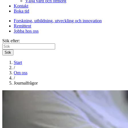
Välja vård och omsorg
Kontakt
Boka tid
Forskning, utbildning, utveckling och innovation
Remittent
Jobba hos oss
Sök efter:
Sök
Start
/
Om oss
/
Journalfrågor