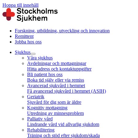
Hoppa till innehåll
Forskning, utbildning, utveckling och innovation
Remittent
Jobba hos oss
Sjukhus
Våra sjukhus
Avdelningar och mottagningar
Hitta adress och kontaktuppgifter
Bli patient hos oss
Boka tid själv eller via remiss
Avancerad sjukvård i hemmet
Få avancerad sjukvård i hemmet (ASIH)
Geriatrik
Sjuvård för dig som är äldre
Kognitiv mottagning
Utredning av minnesproblem
Palliativ vård
Lindrande vård vid allvarlig sjukdom
Rehabilitering
Träning och stöd efter sjukdom/skada