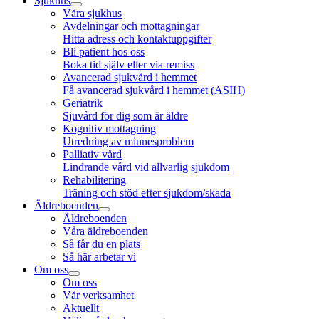
Sjukhus
Våra sjukhus
Avdelningar och mottagningar
Hitta adress och kontaktuppgifter
Bli patient hos oss
Boka tid själv eller via remiss
Avancerad sjukvård i hemmet
Få avancerad sjukvård i hemmet (ASIH)
Geriatrik
Sjuvård för dig som är äldre
Kognitiv mottagning
Utredning av minnesproblem
Palliativ vård
Lindrande vård vid allvarlig sjukdom
Rehabilitering
Träning och stöd efter sjukdom/skada
Äldreboenden
Äldreboenden
Våra äldreboenden
Så får du en plats
Så här arbetar vi
Om oss
Om oss
Vår verksamhet
Aktuellt