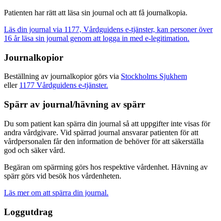
Patienten har rätt att läsa sin journal och att få journalkopia.
Läs din journal via 1177, Vårdguidens e-tjänster, kan personer över
16 år läsa sin journal genom att logga in med e-legitimation.
Journalkopior
Beställning av journalkopior görs via
Stockholms Sjukhem
eller
1177 Vårdguidens e-tjänster.
Spärr av journal/hävning av spärr
Du som patient kan spärra din journal så att uppgifter inte visas för
andra vårdgivare. Vid spärrad journal ansvarar patienten för att
vårdpersonalen får den information de behöver för att säkerställa
god och säker vård.
Begäran om spärrning görs hos respektive vårdenhet. Hävning av
spärr görs vid besök hos vårdenheten.
Läs mer om att spärra din journal.
Loggutdrag