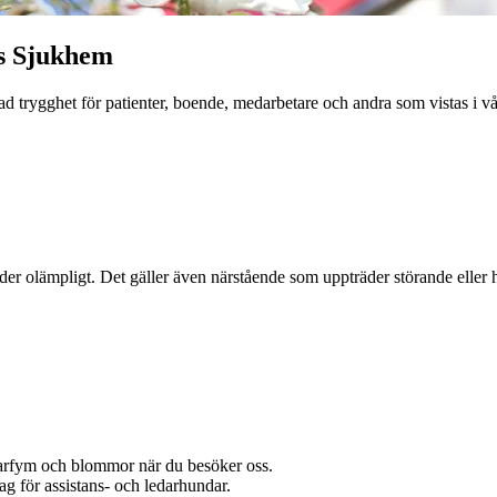
ms Sjukhem
 trygghet för patienter, boende, medarbetare och andra som vistas i vår
er olämpligt. Det gäller även närstående som uppträder störande eller h
parfym och blommor när du besöker oss.
ag för assistans- och ledarhundar.