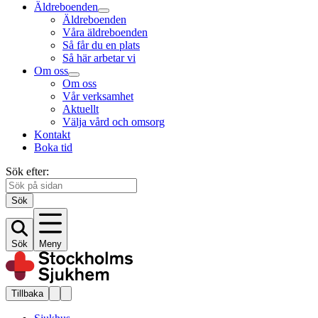
Äldreboenden
Äldreboenden
Våra äldreboenden
Så får du en plats
Så här arbetar vi
Om oss
Om oss
Vår verksamhet
Aktuellt
Välja vård och omsorg
Kontakt
Boka tid
Sök efter:
Sök
Sök
Meny
Tillbaka