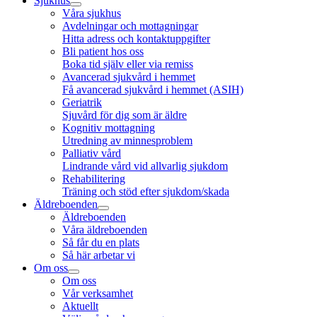
Sjukhus
Våra sjukhus
Avdelningar och mottagningar
Hitta adress och kontaktuppgifter
Bli patient hos oss
Boka tid själv eller via remiss
Avancerad sjukvård i hemmet
Få avancerad sjukvård i hemmet (ASIH)
Geriatrik
Sjuvård för dig som är äldre
Kognitiv mottagning
Utredning av minnesproblem
Palliativ vård
Lindrande vård vid allvarlig sjukdom
Rehabilitering
Träning och stöd efter sjukdom/skada
Äldreboenden
Äldreboenden
Våra äldreboenden
Så får du en plats
Så här arbetar vi
Om oss
Om oss
Vår verksamhet
Aktuellt