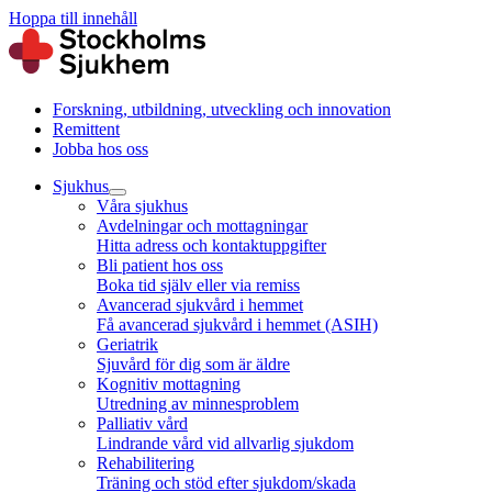
Hoppa till innehåll
Forskning, utbildning, utveckling och innovation
Remittent
Jobba hos oss
Sjukhus
Våra sjukhus
Avdelningar och mottagningar
Hitta adress och kontaktuppgifter
Bli patient hos oss
Boka tid själv eller via remiss
Avancerad sjukvård i hemmet
Få avancerad sjukvård i hemmet (ASIH)
Geriatrik
Sjuvård för dig som är äldre
Kognitiv mottagning
Utredning av minnesproblem
Palliativ vård
Lindrande vård vid allvarlig sjukdom
Rehabilitering
Träning och stöd efter sjukdom/skada