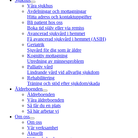
Sjukhus
Våra sjukhus
Avdelningar och mottagningar
Hitta adress och kontaktuppgifter
Bli patient hos oss
Boka tid själv eller via remiss
Avancerad sjukvård i hemmet
Få avancerad sjukvård i hemmet (ASIH)
Geriatrik
Sjuvård för dig som är äldre
Kognitiv mottagning
Utredning av minnesproblem
Palliativ vård
Lindrande vård vid allvarlig sjukdom
Rehabilitering
Träning och stöd efter sjukdom/skada
Äldreboenden
Äldreboenden
Våra äldreboenden
Så får du en plats
Så här arbetar vi
Om oss
Om oss
Vår verksamhet
Aktuellt