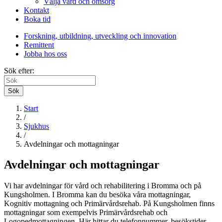
Välja vård och omsorg
Kontakt
Boka tid
Forskning, utbildning, utveckling och innovation
Remittent
Jobba hos oss
Sök efter:
Sök
Start
/
Sjukhus
/
Avdelningar och mottagningar
Avdelningar och mottagningar
Vi har avdelningar för vård och rehabilitering i Bromma och på
Kungsholmen. I Bromma kan du besöka våra mottagningar,
Kognitiv mottagning och Primärvårdsrehab. På Kungsholmen finns
mottagningar som exempelvis Primärvårdsrehab och
Logopedmottagningen. Här hittar du telefonnummer, besökstider