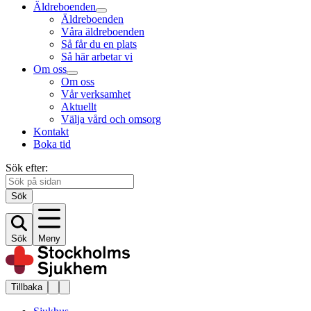
Äldreboenden
Äldreboenden
Våra äldreboenden
Så får du en plats
Så här arbetar vi
Om oss
Om oss
Vår verksamhet
Aktuellt
Välja vård och omsorg
Kontakt
Boka tid
Sök efter:
Sök
Sök
Meny
Tillbaka