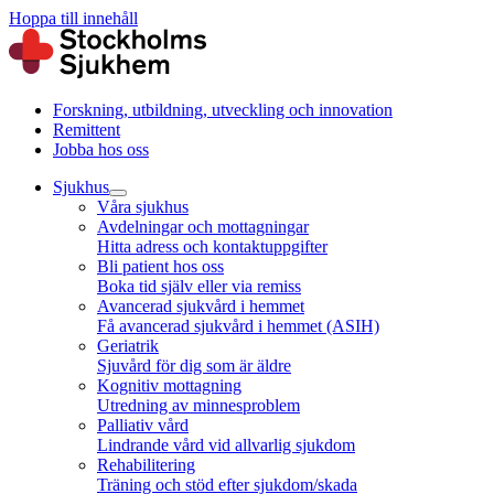
Hoppa till innehåll
Forskning, utbildning, utveckling och innovation
Remittent
Jobba hos oss
Sjukhus
Våra sjukhus
Avdelningar och mottagningar
Hitta adress och kontaktuppgifter
Bli patient hos oss
Boka tid själv eller via remiss
Avancerad sjukvård i hemmet
Få avancerad sjukvård i hemmet (ASIH)
Geriatrik
Sjuvård för dig som är äldre
Kognitiv mottagning
Utredning av minnesproblem
Palliativ vård
Lindrande vård vid allvarlig sjukdom
Rehabilitering
Träning och stöd efter sjukdom/skada