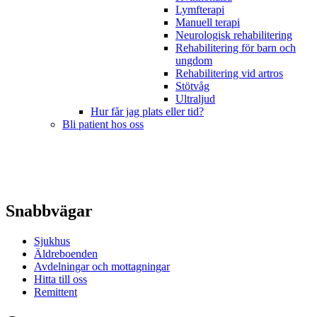
Lymfterapi
Manuell terapi
Neurologisk rehabilitering
Rehabilitering för barn och
ungdom
Rehabilitering vid artros
Stötvåg
Ultraljud
Hur får jag plats eller tid?
Bli patient hos oss
Snabbvägar
Sjukhus
Äldreboenden
Avdelningar och mottagningar
Hitta till oss
Remittent