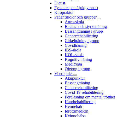
Dietist
Fysioterapeut/sjukgymnast
Kiropraktor
Patientskolor och grupper
Artrosskola
Balans- och styrketräning
Bassängträning i grupp
Cancerrehabilitering
Cirkelträning i grupp
Covidträning
IBS-skola
KOL-skola
Kognitiv träning
MediYoga
Qigong i grupp
Vi erbjuder
Akupunktur
Bassängträning
Cancerrehabilitering
Covid-19-rehabilitering
Föreläsning om mental trötthet
Handrehabilitering
Hemrehab
Idrottsmedicin
Kvinnohälsa