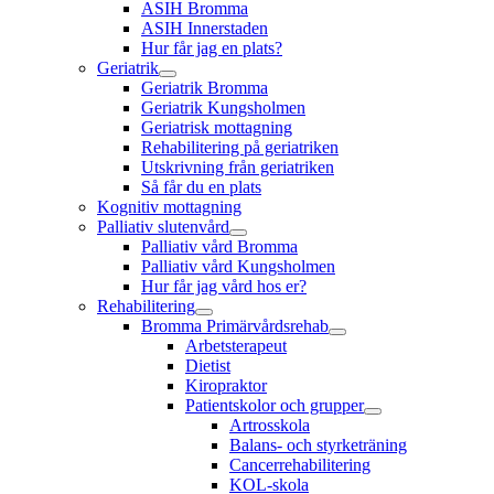
ASIH Bromma
ASIH Innerstaden
Hur får jag en plats?
Geriatrik
Geriatrik Bromma
Geriatrik Kungsholmen
Geriatrisk mottagning
Rehabilitering på geriatriken
Utskrivning från geriatriken
Så får du en plats
Kognitiv mottagning
Palliativ slutenvård
Palliativ vård Bromma
Palliativ vård Kungsholmen
Hur får jag vård hos er?
Rehabilitering
Bromma Primärvårdsrehab
Arbetsterapeut
Dietist
Kiropraktor
Patientskolor och grupper
Artrosskola
Balans- och styrketräning
Cancerrehabilitering
KOL-skola