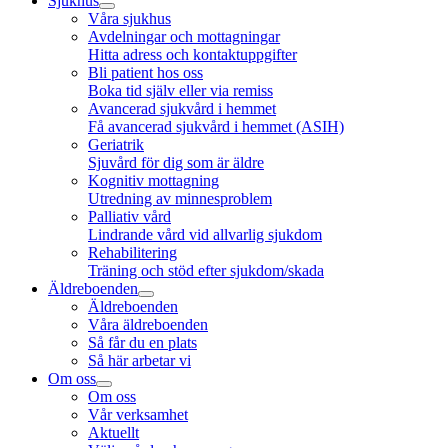
Sjukhus
Våra sjukhus
Avdelningar och mottagningar
Hitta adress och kontaktuppgifter
Bli patient hos oss
Boka tid själv eller via remiss
Avancerad sjukvård i hemmet
Få avancerad sjukvård i hemmet (ASIH)
Geriatrik
Sjuvård för dig som är äldre
Kognitiv mottagning
Utredning av minnesproblem
Palliativ vård
Lindrande vård vid allvarlig sjukdom
Rehabilitering
Träning och stöd efter sjukdom/skada
Äldreboenden
Äldreboenden
Våra äldreboenden
Så får du en plats
Så här arbetar vi
Om oss
Om oss
Vår verksamhet
Aktuellt