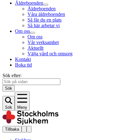
Äldreboenden
Äldreboenden
Våra äldreboenden
Så får du en plats
Så här arbetar vi
Om oss
Om oss
Vår verksamhet
Aktuellt
Välja vård och omsorg
Kontakt
Boka tid
Sök efter:
Sök
Sök
Meny
Tillbaka