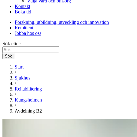
Välja vård och omsorg
Kontakt
Boka tid
Forskning, utbildning, utveckling och innovation
Remittent
Jobba hos oss
Sök efter:
Sök
Start
/
Sjukhus
/
Rehabilitering
/
Kungsholmen
/
Avdelning B2