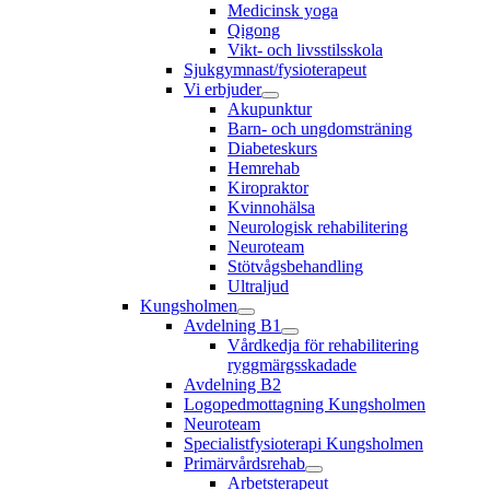
Medicinsk yoga
Qigong
Vikt- och livsstilsskola
Sjukgymnast/fysioterapeut
Vi erbjuder
Akupunktur
Barn- och ungdomsträning
Diabeteskurs
Hemrehab
Kiropraktor
Kvinnohälsa
Neurologisk rehabilitering
Neuroteam
Stötvågsbehandling
Ultraljud
Kungsholmen
Avdelning B1
Vårdkedja för rehabilitering
ryggmärgsskadade
Avdelning B2
Logopedmottagning Kungsholmen
Neuroteam
Specialistfysioterapi Kungsholmen
Primärvårdsrehab
Arbetsterapeut