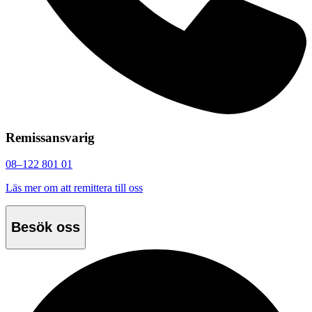
Remissansvarig
08–122 801 01
Läs mer om att remittera till oss
Besök oss