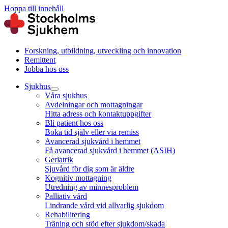
Hoppa till innehåll
Forskning, utbildning, utveckling och innovation
Remittent
Jobba hos oss
Sjukhus
Våra sjukhus
Avdelningar och mottagningar
Hitta adress och kontaktuppgifter
Bli patient hos oss
Boka tid själv eller via remiss
Avancerad sjukvård i hemmet
Få avancerad sjukvård i hemmet (ASIH)
Geriatrik
Sjuvård för dig som är äldre
Kognitiv mottagning
Utredning av minnesproblem
Palliativ vård
Lindrande vård vid allvarlig sjukdom
Rehabilitering
Träning och stöd efter sjukdom/skada