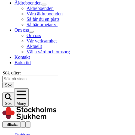
Äldreboenden
Äldreboenden
Våra äldreboenden
Så får du en plats
Så här arbetar vi
Om oss
Om oss
Vår verksamhet
Aktuellt
Välja vård och omsorg
Kontakt
Boka tid
Sök efter:
Sök
Sök
Meny
Tillbaka