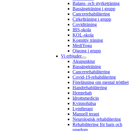
Balans- och styrketräning
Bassängträning i grupp
Cancerrehabilitering
Cirkelträning i grupp
Covidträning
IBS-skola
KOL-skola
Kognitiv träning
MediYoga
Qigong i grupp
Vi erbjuder
Akupunktur
Bassängträning
Cancerrehabilitering
Covid-19-rehabilitering
Föreläsning om mental trötthet
Handrehabilitering
Hemrehab
Idrottsmedicin
Kvinnohälsa
Lymfterapi
Manuell terapi
Neurologisk rehabilitering
Rehabilitering för barn och
ungdom