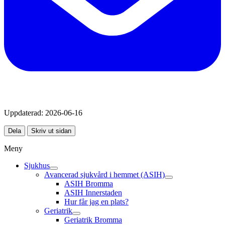
Uppdaterad:
2026-06-16
Dela
Skriv ut sidan
Meny
Sjukhus
Avancerad sjukvård i hemmet (ASIH)
ASIH Bromma
ASIH Innerstaden
Hur får jag en plats?
Geriatrik
Geriatrik Bromma