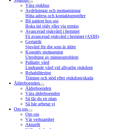
Sjukhus
Våra sjukhus
Avdelningar och mottagningar
Hitta adress och kontaktuppgifter
Bli patient hos oss
Boka tid själv eller via remiss
Avancerad sjukvård i hemmet
Få avancerad sjukvård i hemmet (ASIH)
Geriatrik
Sjuvård för dig som är äldre
Kognitiv mottagning
Utredning av minnesproblem
Palliativ vård
Lindrande vård vid allvarlig sjukdom
Rehabilitering
Träning och stöd efter sjukdom/skada
Äldreboenden
Äldreboenden
Våra äldreboenden
Så får du en plats
Så här arbetar vi
Om oss
Om oss
Vår verksamhet
Aktuellt