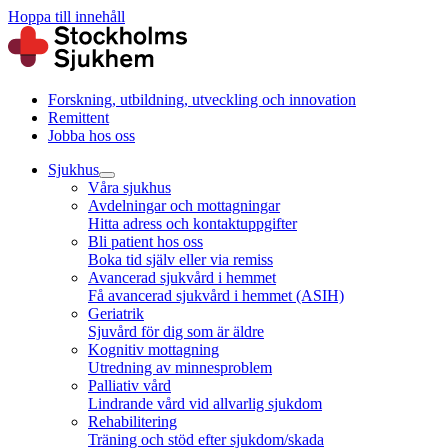
Hoppa till innehåll
Forskning, utbildning, utveckling och innovation
Remittent
Jobba hos oss
Sjukhus
Våra sjukhus
Avdelningar och mottagningar
Hitta adress och kontaktuppgifter
Bli patient hos oss
Boka tid själv eller via remiss
Avancerad sjukvård i hemmet
Få avancerad sjukvård i hemmet (ASIH)
Geriatrik
Sjuvård för dig som är äldre
Kognitiv mottagning
Utredning av minnesproblem
Palliativ vård
Lindrande vård vid allvarlig sjukdom
Rehabilitering
Träning och stöd efter sjukdom/skada