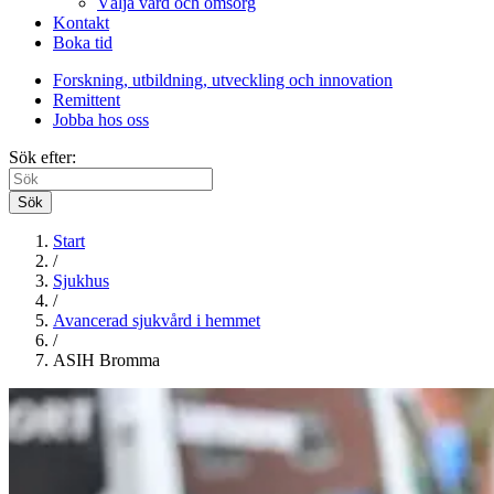
Välja vård och omsorg
Kontakt
Boka tid
Forskning, utbildning, utveckling och innovation
Remittent
Jobba hos oss
Sök efter:
Sök
Start
/
Sjukhus
/
Avancerad sjukvård i hemmet
/
ASIH Bromma