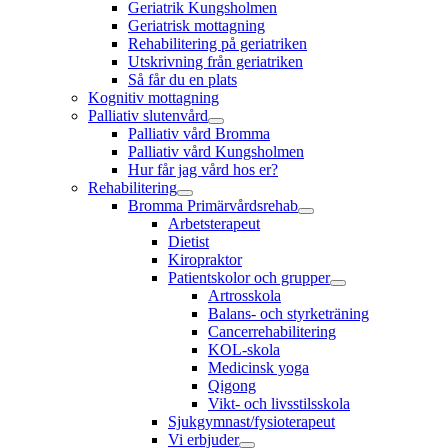
Geriatrik Kungsholmen
Geriatrisk mottagning
Rehabilitering på geriatriken
Utskrivning från geriatriken
Så får du en plats
Kognitiv mottagning
Palliativ slutenvård
Palliativ vård Bromma
Palliativ vård Kungsholmen
Hur får jag vård hos er?
Rehabilitering
Bromma Primärvårdsrehab
Arbetsterapeut
Dietist
Kiropraktor
Patientskolor och grupper
Artrosskola
Balans- och styrketräning
Cancerrehabilitering
KOL-skola
Medicinsk yoga
Qigong
Vikt- och livsstilsskola
Sjukgymnast/fysioterapeut
Vi erbjuder