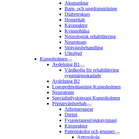
Akupunktur
Barn- och ungdomsträning
Diabeteskurs
Hemrehab
Kiropraktor
Kvinnohälsa
Neurologisk rehabilitering
Neuroteam
Stötvågsbehandling
Ultraljud
Kungsholmen
Avdelning B1
Vårdkedja för rehabilitering
ryggmärgsskadade
Avdelning B2
Logopedmottagning Kungsholmen
Neuroteam
Specialistfysioterapi Kungsholmen
Primärvårdsrehab
Arbetsterapeut
Dietist
Fysioterapeut/sjukgymnast
Kiropraktor
Patientskolor och grupper
Artrosskola