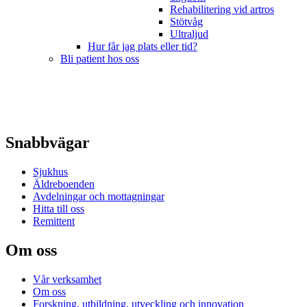
Rehabilitering vid artros
Stötvåg
Ultraljud
Hur får jag plats eller tid?
Bli patient hos oss
Snabbvägar
Sjukhus
Äldreboenden
Avdelningar och mottagningar
Hitta till oss
Remittent
Om oss
Vår verksamhet
Om oss
Forskning, utbildning, utveckling och innovation