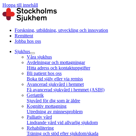
Hoppa till innehåll
Forskning, utbildning, utveckling och innovation
Remittent
Jobba hos oss
Sjukhus
Våra sjukhus
Avdelningar och mottagningar
Hitta adress och kontaktuppgifter
Bli patient hos oss
Boka tid själv eller via remiss
Avancerad sjukvård i hemmet
Få avancerad sjukvård i hemmet (ASIH)
Geriatrik
Sjuvård för dig som är äldre
Kognitiv mottagning
Utredning av minnesproblem
Palliativ vård
Lindrande vård vid allvarlig sjukdom
Rehabilitering
Träning och stöd efter sjukdom/skada