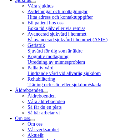
Sjukhus
Våra sjukhus
Avdelningar och mottagningar
Hitta adress och kontaktuppgifter
Bli patient hos oss
Boka tid själv eller via remiss
Avancerad sjukvård i hemmet
Få avancerad sjukvård i hemmet (ASIH)
Geriatrik
Sjuvård för dig som är äldre
Kognitiv mottagning
Utredning av minnesproblem
Palliativ vård
Lindrande vård vid allvarlig sjukdom
Rehabilitering
Träning och stöd efter sjukdom/skada
Äldreboenden
Äldreboenden
Våra äldreboenden
Så får du en plats
Så här arbetar vi
Om oss
Om oss
Vår verksamhet
Aktuellt