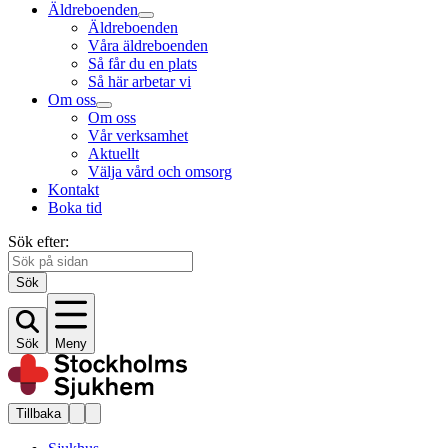
Äldreboenden
Äldreboenden
Våra äldreboenden
Så får du en plats
Så här arbetar vi
Om oss
Om oss
Vår verksamhet
Aktuellt
Välja vård och omsorg
Kontakt
Boka tid
Sök efter:
Sök
Sök
Meny
Tillbaka