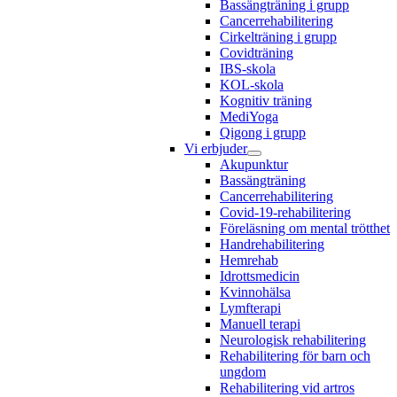
Bassängträning i grupp
Cancerrehabilitering
Cirkelträning i grupp
Covidträning
IBS-skola
KOL-skola
Kognitiv träning
MediYoga
Qigong i grupp
Vi erbjuder
Akupunktur
Bassängträning
Cancerrehabilitering
Covid-19-rehabilitering
Föreläsning om mental trötthet
Handrehabilitering
Hemrehab
Idrottsmedicin
Kvinnohälsa
Lymfterapi
Manuell terapi
Neurologisk rehabilitering
Rehabilitering för barn och
ungdom
Rehabilitering vid artros