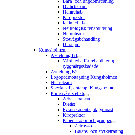
Barn- och ungdomsträning
Diabeteskurs
Hemrehab
Kiropraktor
Kvinnohälsa
Neurologisk rehabilitering
Neuroteam
Stötvågsbehandling
Ultraljud
Kungsholmen
Avdelning B1
Vårdkedja för rehabilitering
ryggmärgsskadade
Avdelning B2
Logopedmottagning Kungsholmen
Neuroteam
Specialistfysioterapi Kungsholmen
Primärvårdsrehab
Arbetsterapeut
Dietist
Fysioterapeut/sjukgymnast
Kiropraktor
Patientskolor och grupper
Artrosskola
Balans- och styrketräning