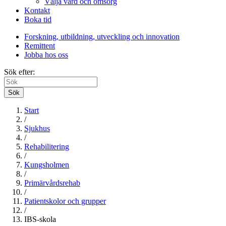
Välja vård och omsorg
Kontakt
Boka tid
Forskning, utbildning, utveckling och innovation
Remittent
Jobba hos oss
Sök efter:
Sök
Start
/
Sjukhus
/
Rehabilitering
/
Kungsholmen
/
Primärvårdsrehab
/
Patientskolor och grupper
/
IBS-skola