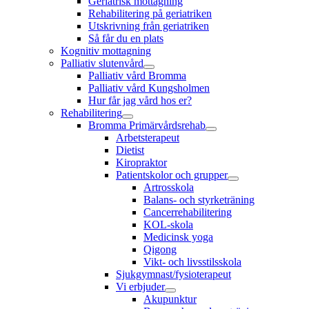
Geriatrisk mottagning
Rehabilitering på geriatriken
Utskrivning från geriatriken
Så får du en plats
Kognitiv mottagning
Palliativ slutenvård
Palliativ vård Bromma
Palliativ vård Kungsholmen
Hur får jag vård hos er?
Rehabilitering
Bromma Primärvårdsrehab
Arbetsterapeut
Dietist
Kiropraktor
Patientskolor och grupper
Artrosskola
Balans- och styrketräning
Cancerrehabilitering
KOL-skola
Medicinsk yoga
Qigong
Vikt- och livsstilsskola
Sjukgymnast/fysioterapeut
Vi erbjuder
Akupunktur