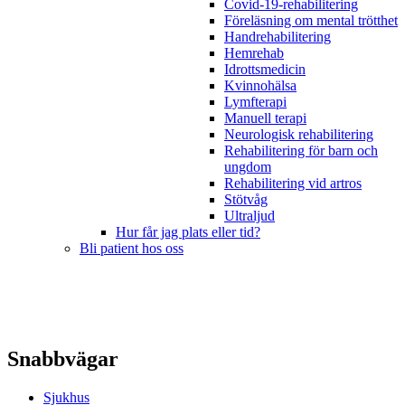
Covid-19-rehabilitering
Föreläsning om mental trötthet
Handrehabilitering
Hemrehab
Idrottsmedicin
Kvinnohälsa
Lymfterapi
Manuell terapi
Neurologisk rehabilitering
Rehabilitering för barn och
ungdom
Rehabilitering vid artros
Stötvåg
Ultraljud
Hur får jag plats eller tid?
Bli patient hos oss
Snabbvägar
Sjukhus