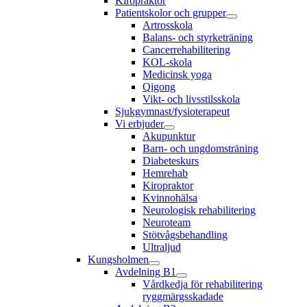
Kiropraktor
Patientskolor och grupper
Artrosskola
Balans- och styrketräning
Cancerrehabilitering
KOL-skola
Medicinsk yoga
Qigong
Vikt- och livsstilsskola
Sjukgymnast/fysioterapeut
Vi erbjuder
Akupunktur
Barn- och ungdomsträning
Diabeteskurs
Hemrehab
Kiropraktor
Kvinnohälsa
Neurologisk rehabilitering
Neuroteam
Stötvågsbehandling
Ultraljud
Kungsholmen
Avdelning B1
Vårdkedja för rehabilitering
ryggmärgsskadade