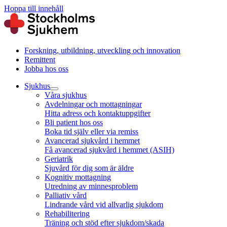
Hoppa till innehåll
Forskning, utbildning, utveckling och innovation
Remittent
Jobba hos oss
Sjukhus
Våra sjukhus
Avdelningar och mottagningar
Hitta adress och kontaktuppgifter
Bli patient hos oss
Boka tid själv eller via remiss
Avancerad sjukvård i hemmet
Få avancerad sjukvård i hemmet (ASIH)
Geriatrik
Sjuvård för dig som är äldre
Kognitiv mottagning
Utredning av minnesproblem
Palliativ vård
Lindrande vård vid allvarlig sjukdom
Rehabilitering
Träning och stöd efter sjukdom/skada