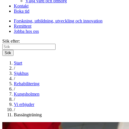
Välja vård och omsorg
Kontakt
Boka tid
Forskning, utbildning, utveckling och innovation
Remittent
Jobba hos oss
Sök efter:
Sök
Start
/
Sjukhus
/
Rehabilitering
/
Kungsholmen
/
Vi erbjuder
/
Bassängträning