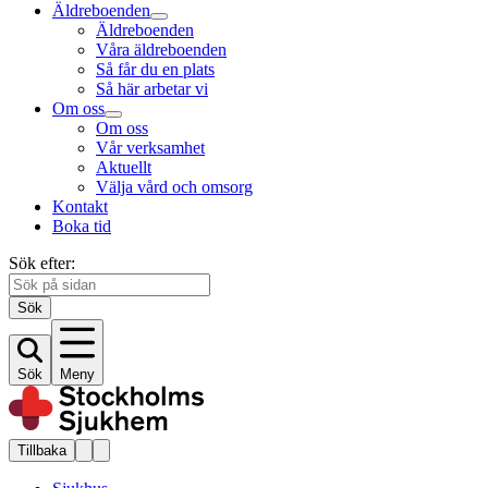
Äldreboenden
Äldreboenden
Våra äldreboenden
Så får du en plats
Så här arbetar vi
Om oss
Om oss
Vår verksamhet
Aktuellt
Välja vård och omsorg
Kontakt
Boka tid
Sök efter:
Sök
Sök
Meny
Tillbaka