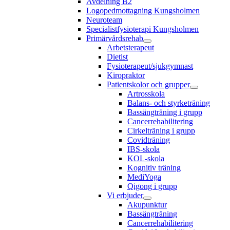
Avdelning B2
Logopedmottagning Kungsholmen
Neuroteam
Specialistfysioterapi Kungsholmen
Primärvårdsrehab
Arbetsterapeut
Dietist
Fysioterapeut/sjukgymnast
Kiropraktor
Patientskolor och grupper
Artrosskola
Balans- och styrketräning
Bassängträning i grupp
Cancerrehabilitering
Cirkelträning i grupp
Covidträning
IBS-skola
KOL-skola
Kognitiv träning
MediYoga
Qigong i grupp
Vi erbjuder
Akupunktur
Bassängträning
Cancerrehabilitering