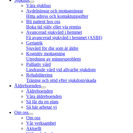
Sjukhus
Våra sjukhus
Avdelningar och mottagningar
Hitta adress och kontaktuppgifter
Bli patient hos oss
Boka tid själv eller via remiss
Avancerad sjukvård i hemmet
Få avancerad sjukvård i hemmet (ASIH)
Geriatrik
Sjuvård för dig som är äldre
Kognitiv mottagning
Utredning av minnesproblem
Palliativ vård
Lindrande vård vid allvarlig sjukdom
Rehabilitering
Träning och stöd efter sjukdom/skada
Äldreboenden
Äldreboenden
Våra äldreboenden
Så får du en plats
Så här arbetar vi
Om oss
Om oss
Vår verksamhet
Aktuellt