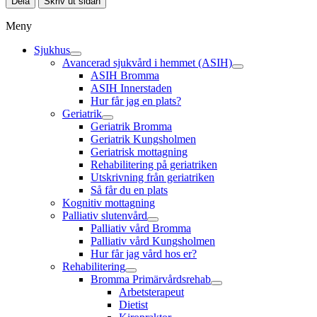
Dela
Skriv ut sidan
Meny
Sjukhus
Avancerad sjukvård i hemmet (ASIH)
ASIH Bromma
ASIH Innerstaden
Hur får jag en plats?
Geriatrik
Geriatrik Bromma
Geriatrik Kungsholmen
Geriatrisk mottagning
Rehabilitering på geriatriken
Utskrivning från geriatriken
Så får du en plats
Kognitiv mottagning
Palliativ slutenvård
Palliativ vård Bromma
Palliativ vård Kungsholmen
Hur får jag vård hos er?
Rehabilitering
Bromma Primärvårdsrehab
Arbetsterapeut
Dietist