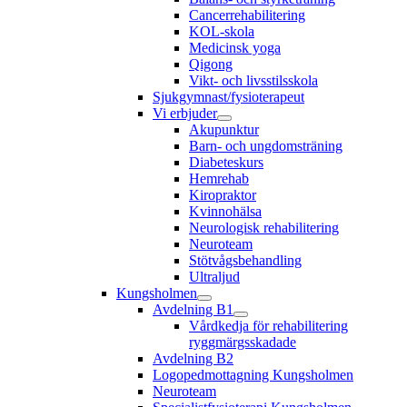
Cancerrehabilitering
KOL-skola
Medicinsk yoga
Qigong
Vikt- och livsstilsskola
Sjukgymnast/fysioterapeut
Vi erbjuder
Akupunktur
Barn- och ungdomsträning
Diabeteskurs
Hemrehab
Kiropraktor
Kvinnohälsa
Neurologisk rehabilitering
Neuroteam
Stötvågsbehandling
Ultraljud
Kungsholmen
Avdelning B1
Vårdkedja för rehabilitering
ryggmärgsskadade
Avdelning B2
Logopedmottagning Kungsholmen
Neuroteam