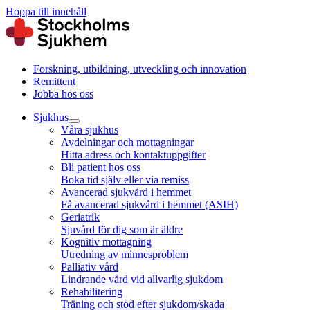
Hoppa till innehåll
Forskning, utbildning, utveckling och innovation
Remittent
Jobba hos oss
Sjukhus
Våra sjukhus
Avdelningar och mottagningar
Hitta adress och kontaktuppgifter
Bli patient hos oss
Boka tid själv eller via remiss
Avancerad sjukvård i hemmet
Få avancerad sjukvård i hemmet (ASIH)
Geriatrik
Sjuvård för dig som är äldre
Kognitiv mottagning
Utredning av minnesproblem
Palliativ vård
Lindrande vård vid allvarlig sjukdom
Rehabilitering
Träning och stöd efter sjukdom/skada