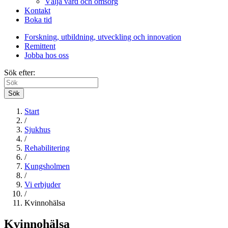
Välja vård och omsorg
Kontakt
Boka tid
Forskning, utbildning, utveckling och innovation
Remittent
Jobba hos oss
Sök efter:
Sök
Start
/
Sjukhus
/
Rehabilitering
/
Kungsholmen
/
Vi erbjuder
/
Kvinnohälsa
Kvinnohälsa