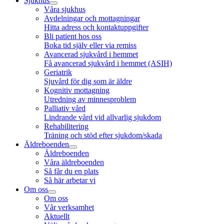
Sjukhus
Våra sjukhus
Avdelningar och mottagningar
Hitta adress och kontaktuppgifter
Bli patient hos oss
Boka tid själv eller via remiss
Avancerad sjukvård i hemmet
Få avancerad sjukvård i hemmet (ASIH)
Geriatrik
Sjuvård för dig som är äldre
Kognitiv mottagning
Utredning av minnesproblem
Palliativ vård
Lindrande vård vid allvarlig sjukdom
Rehabilitering
Träning och stöd efter sjukdom/skada
Äldreboenden
Äldreboenden
Våra äldreboenden
Så får du en plats
Så här arbetar vi
Om oss
Om oss
Vår verksamhet
Aktuellt