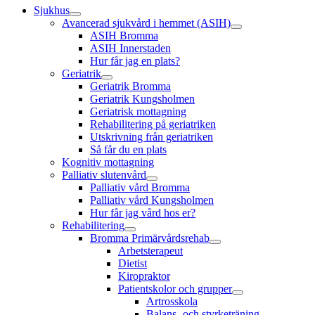
Sjukhus
Avancerad sjukvård i hemmet (ASIH)
ASIH Bromma
ASIH Innerstaden
Hur får jag en plats?
Geriatrik
Geriatrik Bromma
Geriatrik Kungsholmen
Geriatrisk mottagning
Rehabilitering på geriatriken
Utskrivning från geriatriken
Så får du en plats
Kognitiv mottagning
Palliativ slutenvård
Palliativ vård Bromma
Palliativ vård Kungsholmen
Hur får jag vård hos er?
Rehabilitering
Bromma Primärvårdsrehab
Arbetsterapeut
Dietist
Kiropraktor
Patientskolor och grupper
Artrosskola
Balans- och styrketräning