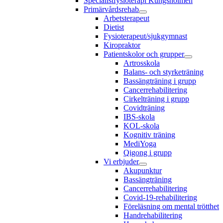
Specialistfysioterapi Kungsholmen
Primärvårdsrehab
Arbetsterapeut
Dietist
Fysioterapeut/sjukgymnast
Kiropraktor
Patientskolor och grupper
Artrosskola
Balans- och styrketräning
Bassängträning i grupp
Cancerrehabilitering
Cirkelträning i grupp
Covidträning
IBS-skola
KOL-skola
Kognitiv träning
MediYoga
Qigong i grupp
Vi erbjuder
Akupunktur
Bassängträning
Cancerrehabilitering
Covid-19-rehabilitering
Föreläsning om mental trötthet
Handrehabilitering