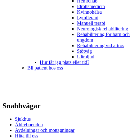
Hemrehab
Idrottsmedicin
Kvinnohälsa
Lymfterapi
Manuell terapi
Neurologisk rehabilitering
Rehabilitering för barn och
ungdom
Rehabilitering vid artros
Stötvåg
Ultraljud
Hur får jag plats eller tid?
Bli patient hos oss
Snabbvägar
Sjukhus
Äldreboenden
Avdelningar och mottagningar
Hitta till oss