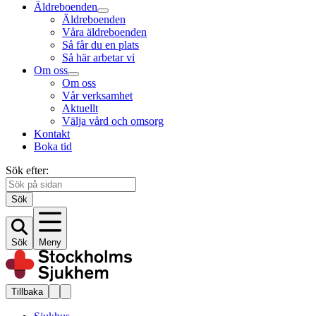
Äldreboenden
Äldreboenden
Våra äldreboenden
Så får du en plats
Så här arbetar vi
Om oss
Om oss
Vår verksamhet
Aktuellt
Välja vård och omsorg
Kontakt
Boka tid
Sök efter:
Sök
Sök
Meny
Tillbaka