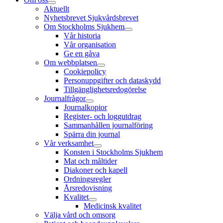
Aktuellt
Nyhetsbrevet Sjukvårdsbrevet
Om Stockholms Sjukhem
Vår historia
Vår organisation
Ge en gåva
Om webbplatsen
Cookiepolicy
Personuppgifter och dataskydd
Tillgänglighetsredogörelse
Journalfrågor
Journalkopior
Register- och loggutdrag
Sammanhållen journalföring
Spärra din journal
Vår verksamhet
Konsten i Stockholms Sjukhem
Mat och måltider
Diakoner och kapell
Ordningsregler
Årsredovisning
Kvalitet
Medicinsk kvalitet
Välja vård och omsorg