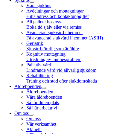
Sjukhus
Våra sjukhus
Avdelningar och mottagningar
Hitta adress och kontaktuppgifter
Bli patient hos oss
Boka tid själv eller via remiss
Avancerad sjukvård i hemmet
Få avancerad sjukvård i hemmet (ASIH)
Geriatrik
Sjuvård för dig som är äldre
Kognitiv mottagning
Utredning av minnesproblem
Palliativ vård
Lindrande vård vid allvarlig sjukdom
Rehabilitering
Träning och stöd efter sjukdom/skada
Äldreboenden
Äldreboenden
Våra äldreboenden
Så får du en plats
Så här arbetar vi
Om oss
Om oss
Vår verksamhet
Aktuellt