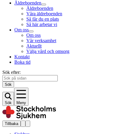
Äldreboenden
Äldreboenden
Våra äldreboenden
Så får du en plats
Så här arbetar vi
Om oss
Om oss
Vår verksamhet
Aktuellt
Välja vård och omsorg
Kontakt
Boka tid
Sök efter:
Sök
Sök
Meny
Tillbaka