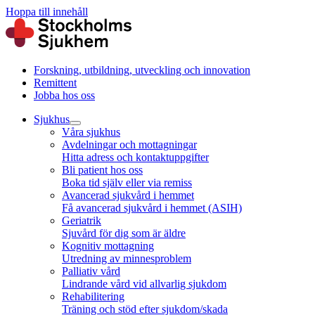
Hoppa till innehåll
Forskning, utbildning, utveckling och innovation
Remittent
Jobba hos oss
Sjukhus
Våra sjukhus
Avdelningar och mottagningar
Hitta adress och kontaktuppgifter
Bli patient hos oss
Boka tid själv eller via remiss
Avancerad sjukvård i hemmet
Få avancerad sjukvård i hemmet (ASIH)
Geriatrik
Sjuvård för dig som är äldre
Kognitiv mottagning
Utredning av minnesproblem
Palliativ vård
Lindrande vård vid allvarlig sjukdom
Rehabilitering
Träning och stöd efter sjukdom/skada