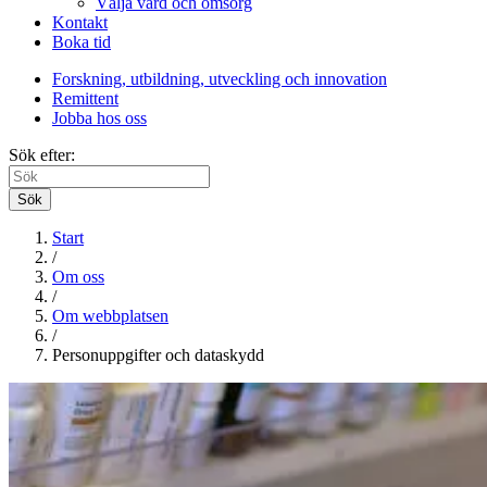
Välja vård och omsorg
Kontakt
Boka tid
Forskning, utbildning, utveckling och innovation
Remittent
Jobba hos oss
Sök efter:
Sök
Start
/
Om oss
/
Om webbplatsen
/
Personuppgifter och dataskydd