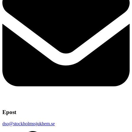
Epost
dso@stockholmssjukhem.se