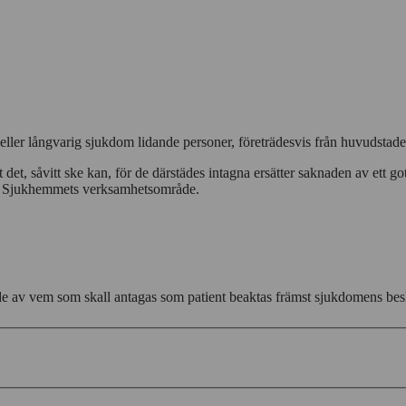
eller långvarig sjukdom lidande personer, företrädesvis från huvudstade
t det, såvitt ske kan, för de därstädes intagna ersätter saknaden av ett
icke Sjukhemmets verksamhetsområde.
av vem som skall antagas som patient beaktas främst sjukdomens beskaf