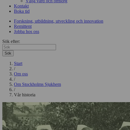
Välja vård och omsorg
Kontakt
Boka tid
Forskning, utbildning, utveckling och innovation
Remittent
Jobba hos oss
Sök efter:
Sök
Start
/
Om oss
/
Om Stockholms Sjukhem
/
Vår historia