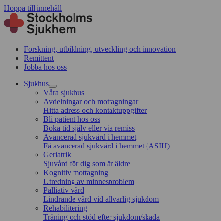
Hoppa till innehåll
Forskning, utbildning, utveckling och innovation
Remittent
Jobba hos oss
Sjukhus
Våra sjukhus
Avdelningar och mottagningar
Hitta adress och kontaktuppgifter
Bli patient hos oss
Boka tid själv eller via remiss
Avancerad sjukvård i hemmet
Få avancerad sjukvård i hemmet (ASIH)
Geriatrik
Sjuvård för dig som är äldre
Kognitiv mottagning
Utredning av minnesproblem
Palliativ vård
Lindrande vård vid allvarlig sjukdom
Rehabilitering
Träning och stöd efter sjukdom/skada