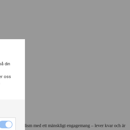
på din
er oss
h
Nödvändiga
na professionalism med ett mänskligt engagemang – lever kvar och är
cookies