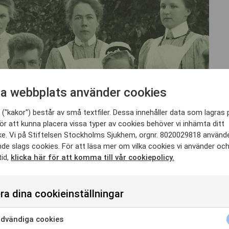
a webbplats använder cookies
("kakor") består av små textfiler. Dessa innehåller data som lagras 
ör att kunna placera vissa typer av cookies behöver vi inhämta ditt
e. Vi på Stiftelsen Stockholms Sjukhem, orgnr. 8020029818 använd
nde slags cookies. För att läsa mer om vilka cookies vi använder oc
tid,
klicka här för att komma till vår cookiepolicy.
ra dina cookieinställningar
dvändiga cookies
samma i snart 160 år. Den inställning som fanns redan 1867 – att före