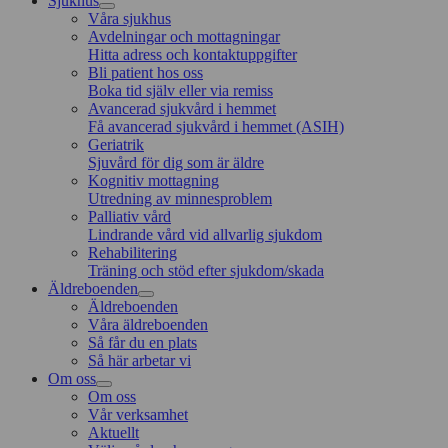
Sjukhus
Våra sjukhus
Avdelningar och mottagningar
Hitta adress och kontaktuppgifter
Bli patient hos oss
Boka tid själv eller via remiss
Avancerad sjukvård i hemmet
Få avancerad sjukvård i hemmet (ASIH)
Geriatrik
Sjuvård för dig som är äldre
Kognitiv mottagning
Utredning av minnesproblem
Palliativ vård
Lindrande vård vid allvarlig sjukdom
Rehabilitering
Träning och stöd efter sjukdom/skada
Äldreboenden
Äldreboenden
Våra äldreboenden
Så får du en plats
Så här arbetar vi
Om oss
Om oss
Vår verksamhet
Aktuellt