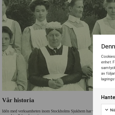
Denn
Cookies 
enhet. F
samtyck
av följa
lagrings
Hante
Vår historia
Nö
Idén med verksamheten inom Stockholms Sjukhem har varit i stort den