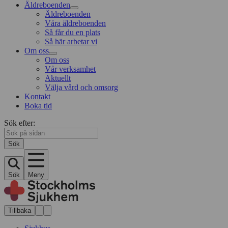
Äldreboenden
Äldreboenden
Våra äldreboenden
Så får du en plats
Så här arbetar vi
Om oss
Om oss
Vår verksamhet
Aktuellt
Välja vård och omsorg
Kontakt
Boka tid
Sök efter:
Sök
Sök
Meny
Tillbaka