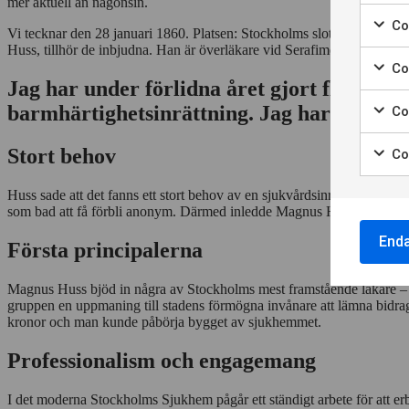
Marke
mer aktuell än någonsin.
för
Coo
Vi tecknar den 28 januari 1860. Platsen: Stockholms slott. Karl XV ha
att
Marke
Huss, tillhör de inbjudna. Han är överläkare vid Serafimerlasarettet o
samt
för
Co
till
att
Jag har under förlidna året gjort flera fö
Marke
använ
samt
för
av
barmhärtighetsinrättning. Jag har väntat på 
Co
till
att
Nödvä
Marke
använ
samt
cooki
för
av
Stort behov
Co
till
att
Cooki
Marke
använ
samt
för
för
av
Huss sade att det fanns ett stort behov av en sjukvårdsinrättning för
till
statis
att
Cooki
som bad att få förbli anonym. Därmed inledde Magnus Huss det arbete 
använ
samt
för
av
till
End
annon
Första principalerna
Cooki
använ
för
av
perso
Magnus Huss bjöd in några av Stockholms mest framstående läkare – p
Cooki
annon
gruppen en uppmaning till stadens förmögna invånare att lämna bidrag
för
kronor och man kunde påbörja bygget av sjukhemmet.
anpas
annon
Professionalism och engagemang
I det moderna Stockholms Sjukhem pågår ett ständigt arbete för att erb