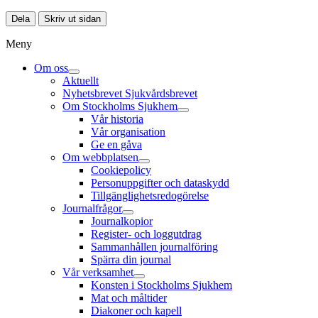
Dela
Skriv ut sidan
Meny
Om oss
Aktuellt
Nyhetsbrevet Sjukvårdsbrevet
Om Stockholms Sjukhem
Vår historia
Vår organisation
Ge en gåva
Om webbplatsen
Cookiepolicy
Personuppgifter och dataskydd
Tillgänglighetsredogörelse
Journalfrågor
Journalkopior
Register- och loggutdrag
Sammanhållen journalföring
Spärra din journal
Vår verksamhet
Konsten i Stockholms Sjukhem
Mat och måltider
Diakoner och kapell