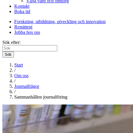
Välja vård och omsorg
Kontakt
Boka tid
Forskning, utbildning, utveckling och innovation
Remittent
Jobba hos oss
Sök efter:
Sök
Start
/
Om oss
/
Journalfrågor
/
Sammanhållen journalföring