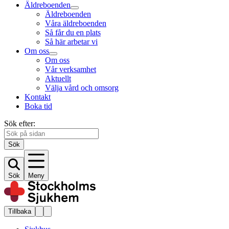
Äldreboenden
Äldreboenden
Våra äldreboenden
Så får du en plats
Så här arbetar vi
Om oss
Om oss
Vår verksamhet
Aktuellt
Välja vård och omsorg
Kontakt
Boka tid
Sök efter:
Sök
Sök
Meny
Tillbaka