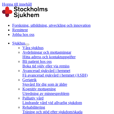
Hoppa till innehåll
Forskning, utbildning, utveckling och innovation
Remittent
Jobba hos oss
Sjukhus
Våra sjukhus
Avdelningar och mottagningar
Hitta adress och kontaktuppgifter
Bli patient hos oss
Boka tid själv eller via remiss
Avancerad sjukvård i hemmet
Få avancerad sjukvård i hemmet (ASIH)
Geriatrik
Sjuvård för dig som är äldre
Kognitiv mottagning
Utredning av minnesproblem
Palliativ vård
Lindrande vård vid allvarlig sjukdom
Rehabilitering
Träning och stöd efter sjukdom/skada