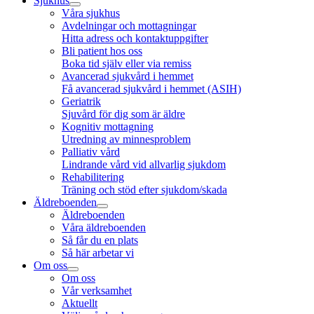
Sjukhus
Våra sjukhus
Avdelningar och mottagningar
Hitta adress och kontaktuppgifter
Bli patient hos oss
Boka tid själv eller via remiss
Avancerad sjukvård i hemmet
Få avancerad sjukvård i hemmet (ASIH)
Geriatrik
Sjuvård för dig som är äldre
Kognitiv mottagning
Utredning av minnesproblem
Palliativ vård
Lindrande vård vid allvarlig sjukdom
Rehabilitering
Träning och stöd efter sjukdom/skada
Äldreboenden
Äldreboenden
Våra äldreboenden
Så får du en plats
Så här arbetar vi
Om oss
Om oss
Vår verksamhet
Aktuellt