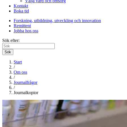
Välja vård och omsorg
Kontakt
Boka tid
Forskning, utbildning, utveckling och innovation
Remittent
Jobba hos oss
Sök efter:
Sök
Start
/
Om oss
/
Journalfrågor
/
Journalkopior