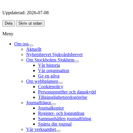
Uppdaterad:
2026-07-08
Dela
Skriv ut sidan
Meny
Om oss
Aktuellt
Nyhetsbrevet Sjukvårdsbrevet
Om Stockholms Sjukhem
Vår historia
Vår organisation
Ge en gåva
Om webbplatsen
Cookiepolicy
Personuppgifter och dataskydd
Tillgänglighetsredogörelse
Journalfrågor
Journalkopior
Register- och loggutdrag
Sammanhållen journalföring
Spärra din journal
Vår verksamhet