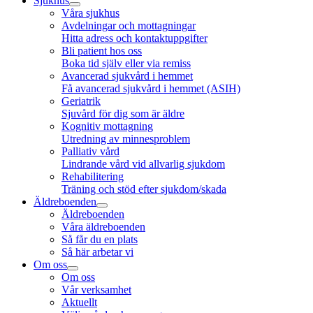
Sjukhus
Våra sjukhus
Avdelningar och mottagningar
Hitta adress och kontaktuppgifter
Bli patient hos oss
Boka tid själv eller via remiss
Avancerad sjukvård i hemmet
Få avancerad sjukvård i hemmet (ASIH)
Geriatrik
Sjuvård för dig som är äldre
Kognitiv mottagning
Utredning av minnesproblem
Palliativ vård
Lindrande vård vid allvarlig sjukdom
Rehabilitering
Träning och stöd efter sjukdom/skada
Äldreboenden
Äldreboenden
Våra äldreboenden
Så får du en plats
Så här arbetar vi
Om oss
Om oss
Vår verksamhet
Aktuellt