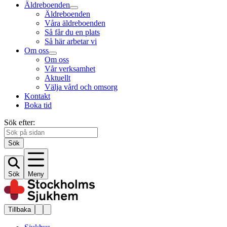
Äldreboenden
Äldreboenden
Våra äldreboenden
Så får du en plats
Så här arbetar vi
Om oss
Om oss
Vår verksamhet
Aktuellt
Välja vård och omsorg
Kontakt
Boka tid
Sök efter:
Sök
Sök
Meny
Tillbaka