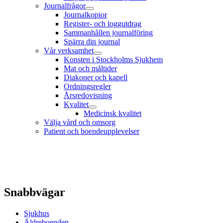
Journalfrågor
Journalkopior
Register- och loggutdrag
Sammanhållen journalföring
Spärra din journal
Vår verksamhet
Konsten i Stockholms Sjukhem
Mat och måltider
Diakoner och kapell
Ordningsregler
Årsredovisning
Kvalitet
Medicinsk kvalitet
Välja vård och omsorg
Patient och boendeupplevelser
Snabbvägar
Sjukhus
Äldreboenden