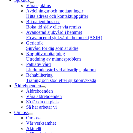
Sjukhus
Våra sjukhus
Avdelningar och mottagningar
Hitta adress och kontaktuppgifter
Bli patient hos oss
Boka tid själv eller via remiss
Avancerad sjukvård i hemmet
Få avancerad sjukvård i hemmet (ASIH)
Geriatrik
Sjuvård för dig som är äldre
Kognitiv mottagning
Utredning av minnesproblem
Palliativ vård
Lindrande vård vid allvarlig sjukdom
Rehabilitering
Träning och stöd efter sjukdom/skada
Äldreboenden
Äldreboenden
Våra äldreboenden
Så får du en plats
Så här arbetar vi
Om oss
Om oss
Vår verksamhet
Aktuellt