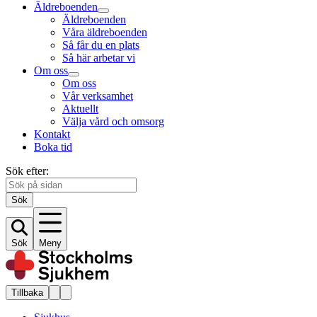
Äldreboenden
Äldreboenden
Våra äldreboenden
Så får du en plats
Så här arbetar vi
Om oss
Om oss
Vår verksamhet
Aktuellt
Välja vård och omsorg
Kontakt
Boka tid
Sök efter:
Sök
Sök
Meny
Tillbaka