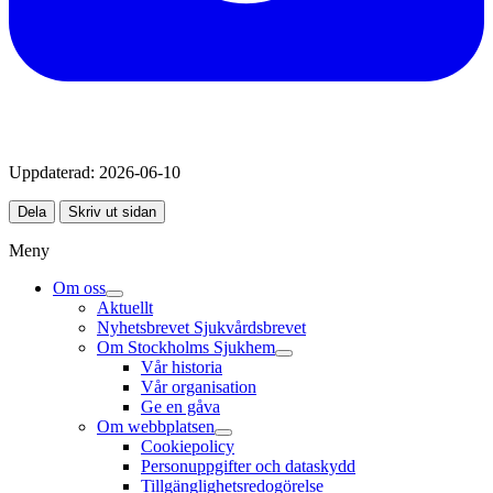
Uppdaterad:
2026-06-10
Dela
Skriv ut sidan
Meny
Om oss
Aktuellt
Nyhetsbrevet Sjukvårdsbrevet
Om Stockholms Sjukhem
Vår historia
Vår organisation
Ge en gåva
Om webbplatsen
Cookiepolicy
Personuppgifter och dataskydd
Tillgänglighetsredogörelse