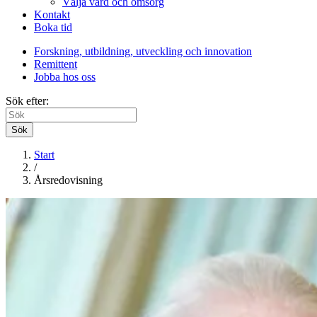
Välja vård och omsorg
Kontakt
Boka tid
Forskning, utbildning, utveckling och innovation
Remittent
Jobba hos oss
Sök efter:
Sök
Start
/
Årsredovisning