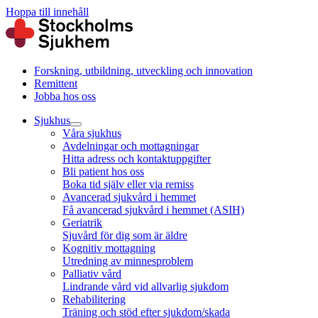
Hoppa till innehåll
Forskning, utbildning, utveckling och innovation
Remittent
Jobba hos oss
Sjukhus
Våra sjukhus
Avdelningar och mottagningar
Hitta adress och kontaktuppgifter
Bli patient hos oss
Boka tid själv eller via remiss
Avancerad sjukvård i hemmet
Få avancerad sjukvård i hemmet (ASIH)
Geriatrik
Sjuvård för dig som är äldre
Kognitiv mottagning
Utredning av minnesproblem
Palliativ vård
Lindrande vård vid allvarlig sjukdom
Rehabilitering
Träning och stöd efter sjukdom/skada