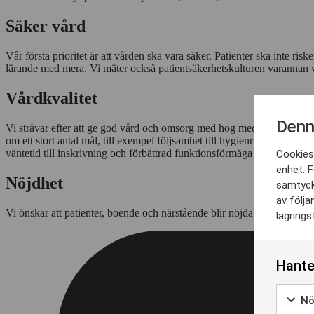
Säker vård
Vår första prioritet är att vården ska vara säker. Patienter ska inte ri
lärande med mera. Vi mäter också patientsäkerhetskulturen varannan
Vårdkvalitet
Denn
Vi strävar efter att ge god vård och omsorg med hög medicinsk och omvå
om ett stort antal mål, till exempel följsamhet till hygienrutiner, läk
väntetid till inskrivning och förbättrad funktionsförmåga under vårdti
Cookies 
enhet. F
Nöjdhet
samtyck
av följa
Vi önskar att patienter, boende och närstående blir nöjda med vården
lagrings
Hante
Nö