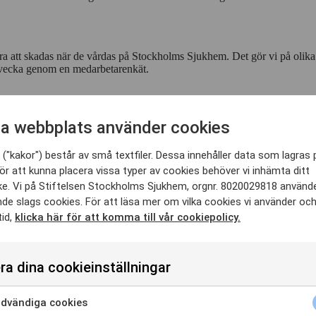
skera att skadas när de vårdas på Stockholms Sjukhem. Det gör vi på olika
 vecka genom en medarbetarenkät.
a webbplats använder cookies
rdnadsmässig kvalitet. Vi deltar i sex olika kvalitetsregister samt säke
emedelsrekommendationer eller låg förekomst av vårdrelaterade infektioner
den. Ett gott bemötande ser vi som nyckeln till god vård.
("kakor") består av små textfiler. Dessa innehåller data som lagras 
ör att kunna placera vissa typer av cookies behöver vi inhämta ditt
e. Vi på Stiftelsen Stockholms Sjukhem, orgnr. 8020029818 använd
nde slags cookies. För att läsa mer om vilka cookies vi använder oc
 på Stockholms Sjukhem. Därför mäter vi också patient-, boende- och n
tid,
klicka här för att komma till vår cookiepolicy.
ra dina cookieinställningar
dvändiga cookies