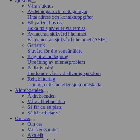
Sjukhus
Våra sjukhus
Avdelningar och mottagningar
Hitta adress och kontaktuppgifter
Bli patient hos oss
Boka tid själv eller via remiss
Avancerad sjukvård i hemmet
Få avancerad sjukvård i hemmet (ASIH)
Geriatrik
Sjuvård för dig som är äldre
Kognitiv mottagning
Utredning av minnesproblem
Palliativ vård
Lindrande vård vid allvarlig sjukdom
Rehabilitering
Träning och stöd efter sjukdom/skada
Äldreboenden
Äldreboenden
Våra äldreboenden
Så får du en plats
Så här arbetar vi
Om oss
Om oss
Vår verksamhet
Aktuellt