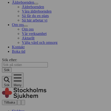
Äldreboenden
Äldreboenden
Våra äldreboenden
Så får du en plats
Så här arbetar vi
Om oss
Om oss
Vår verksamhet
Aktuellt
Välja vård och omsorg
Kontakt
Boka tid
Sök efter:
Sök
Sök
Meny
Tillbaka