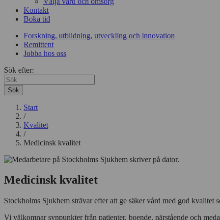
Välja vård och omsorg
Kontakt
Boka tid
Forskning, utbildning, utveckling och innovation
Remittent
Jobba hos oss
Sök efter:
Sök
Start
/
Kvalitet
/
Medicinsk kvalitet
Medicinsk kvalitet
Stockholms Sjukhem strävar efter att ge säker vård med god kvalitet 
Vi välkomnar synpunkter från patienter, boende, närstående och medar