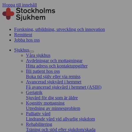
Hoppa till innehåll
Forskning, utbildning, utveckling och innovation
Remittent
Jobba hos oss
Sjukhus
Våra sjukhus
Avdelningar och mottagningar
Hitta adress och kontaktuppgifter
Bli patient hos oss
Boka tid själv eller via remiss
Avancerad sjukvård i hemmet
Få avancerad sjukvård i hemmet (ASIH)
Geriatrik
Sjuvård för dig som är äldre
Kognitiv mottagning
Utredning av minnesproblem
Palliativ vård
Lindrande vård vid allvarlig sjukdom
Rehabilitering
Träning och stöd efter sjukdom/skada