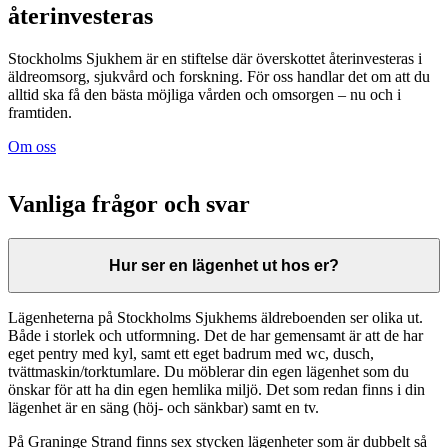
återinvesteras
Stockholms Sjukhem är en stiftelse där överskottet återinvesteras i
äldreomsorg, sjukvård och forskning. För oss handlar det om att du
alltid ska få den bästa möjliga vården och omsorgen – nu och i
framtiden.
Om oss
Vanliga frågor och svar
Hur ser en lägenhet ut hos er?
Lägenheterna på Stockholms Sjukhems äldreboenden ser olika ut.
Både i storlek och utformning. Det de har gemensamt är att de har
eget pentry med kyl, samt ett eget badrum med wc, dusch,
tvättmaskin/torktumlare. Du möblerar din egen lägenhet som du
önskar för att ha din egen hemlika miljö. Det som redan finns i din
lägenhet är en säng (höj- och sänkbar) samt en tv.
På Graninge Strand finns sex stycken lägenheter som är dubbelt så