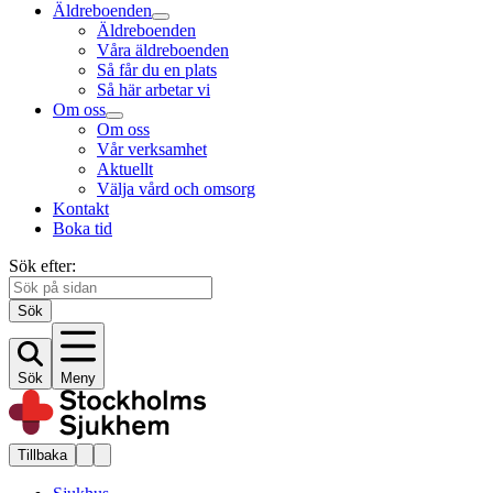
Äldreboenden
Äldreboenden
Våra äldreboenden
Så får du en plats
Så här arbetar vi
Om oss
Om oss
Vår verksamhet
Aktuellt
Välja vård och omsorg
Kontakt
Boka tid
Sök efter:
Sök
Sök
Meny
Tillbaka