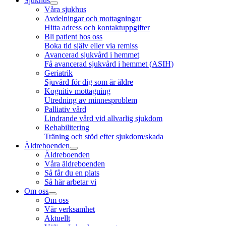
Sjukhus
Våra sjukhus
Avdelningar och mottagningar
Hitta adress och kontaktuppgifter
Bli patient hos oss
Boka tid själv eller via remiss
Avancerad sjukvård i hemmet
Få avancerad sjukvård i hemmet (ASIH)
Geriatrik
Sjuvård för dig som är äldre
Kognitiv mottagning
Utredning av minnesproblem
Palliativ vård
Lindrande vård vid allvarlig sjukdom
Rehabilitering
Träning och stöd efter sjukdom/skada
Äldreboenden
Äldreboenden
Våra äldreboenden
Så får du en plats
Så här arbetar vi
Om oss
Om oss
Vår verksamhet
Aktuellt