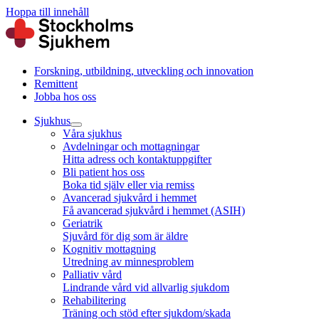
Hoppa till innehåll
Forskning, utbildning, utveckling och innovation
Remittent
Jobba hos oss
Sjukhus
Våra sjukhus
Avdelningar och mottagningar
Hitta adress och kontaktuppgifter
Bli patient hos oss
Boka tid själv eller via remiss
Avancerad sjukvård i hemmet
Få avancerad sjukvård i hemmet (ASIH)
Geriatrik
Sjuvård för dig som är äldre
Kognitiv mottagning
Utredning av minnesproblem
Palliativ vård
Lindrande vård vid allvarlig sjukdom
Rehabilitering
Träning och stöd efter sjukdom/skada