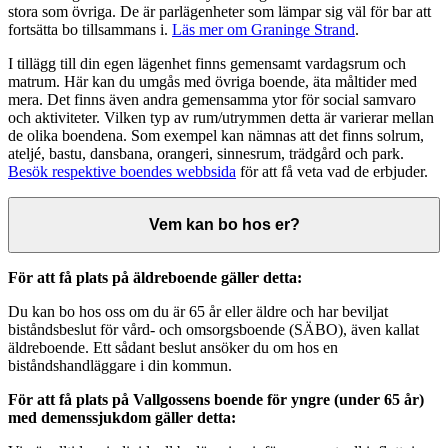
stora som övriga. De är parlägenheter som lämpar sig väl för bar att
fortsätta bo tillsammans i.
Läs mer om Graninge Strand
.
I tillägg till din egen lägenhet finns gemensamt vardagsrum och
matrum. Här kan du umgås med övriga boende, äta måltider med
mera. Det finns även andra gemensamma ytor för social samvaro
och aktiviteter. Vilken typ av rum/utrymmen detta är varierar mellan
de olika boendena. Som exempel kan nämnas att det finns solrum,
ateljé, bastu, dansbana, orangeri, sinnesrum, trädgård och park.
Besök respektive boendes webbsida
för att få veta vad de erbjuder.
Vem kan bo hos er?
För att få plats på äldreboende gäller detta:
Du kan bo hos oss om du är 65 år eller äldre och har beviljat
biståndsbeslut för vård- och omsorgsboende (SÄBO), även kallat
äldreboende. Ett sådant beslut ansöker du om hos en
biståndshandläggare i din kommun.
För att få plats på Vallgossens boende för yngre (under 65 år)
med demenssjukdom gäller detta: