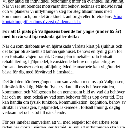
Vi gör alltid en individuell bedömning inför en eventuell inflyttning.
När vi ser att boendet motsvarar ditt behov, tecknas ett individavtal
och vi planerar vi inflyttningen steg för steg tillsammans med
kommunen och, om det är aktuellt, anhöriga eller företrädare.
Våra
kontaktuppgifter finns överst på denna sida.
För att få plats på Vallgossens boende för yngre (under 65 år)
med förvärvad hjärnskada gäller detta:
När du som drabbats av en hjärnskada vårdats klart på sjukhus och
det börjar bli aktuellt att lämna sjukhuset, behövs en tydlig plan för
den fortsatta vägen framåt. Denna plan innehåller ofta fortsatt
rehabilitering, hjälpmedel, kvarstående behov och planering av
fortsatta insatser och uppföljning. Med teamarbete kan vi göra det
bästa för dig med förvärvad hjärnskada.
Det är i den här övergången som samverkan med oss på Vallgossen,
blir särskilt viktig. När du flyttar vidare till oss behöver vården,
kommunen och Vallgossen ha en gemensam bild av vad du behöver
här och nu, men också av vad som behöver följas upp över tid. Det
kan handla om fysisk funktion, kommunikation, kognition, behov av
struktur i vardagen, hjälpmedel, läkemedel, fortsatt träning, daglig
verksamhet och stöd till närstående.
För oss innebär samverkan att vi, med respekt för det arbete som
redan har gjorts i vården, ser framåt. Vi vill att inflyttningen ska vara