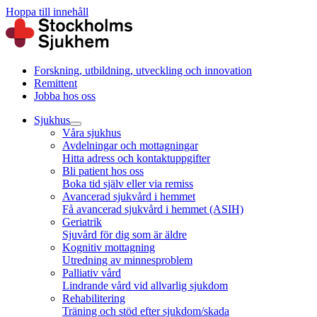
Hoppa till innehåll
Forskning, utbildning, utveckling och innovation
Remittent
Jobba hos oss
Sjukhus
Våra sjukhus
Avdelningar och mottagningar
Hitta adress och kontaktuppgifter
Bli patient hos oss
Boka tid själv eller via remiss
Avancerad sjukvård i hemmet
Få avancerad sjukvård i hemmet (ASIH)
Geriatrik
Sjuvård för dig som är äldre
Kognitiv mottagning
Utredning av minnesproblem
Palliativ vård
Lindrande vård vid allvarlig sjukdom
Rehabilitering
Träning och stöd efter sjukdom/skada