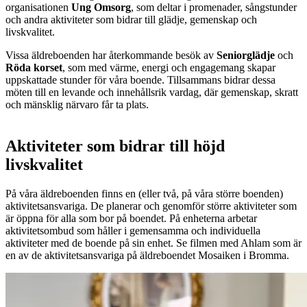
organisationen
Ung Omsorg
, som deltar i promenader, sångstunder
och andra aktiviteter som bidrar till glädje, gemenskap och
livskvalitet.
Vissa äldreboenden har återkommande besök av
Seniorglädje
och
Röda korset
, som med värme, energi och engagemang skapar
uppskattade stunder för våra boende. Tillsammans bidrar dessa
möten till en levande och innehållsrik vardag, där gemenskap, skratt
och mänsklig närvaro får ta plats.
Aktiviteter som bidrar till höjd
livskvalitet
På våra äldreboenden finns en (eller två, på våra större boenden)
aktivitetsansvariga. De planerar och genomför större aktiviteter som
är öppna för alla som bor på boendet. På enheterna arbetar
aktivitetsombud som håller i gemensamma och individuella
aktiviteter med de boende på sin enhet. Se filmen med Ahlam som är
en av de aktivitetsansvariga på äldreboendet Mosaiken i Bromma.