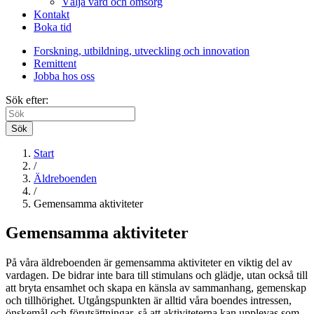
Välja vård och omsorg
Kontakt
Boka tid
Forskning, utbildning, utveckling och innovation
Remittent
Jobba hos oss
Sök efter:
Sök
Start
/
Äldreboenden
/
Gemensamma aktiviteter
Gemensamma aktiviteter
På våra äldreboenden är gemensamma aktiviteter en viktig del av
vardagen. De bidrar inte bara till stimulans och glädje, utan också till
att bryta ensamhet och skapa en känsla av sammanhang, gemenskap
och tillhörighet. Utgångspunkten är alltid våra boendes intressen,
önskemål och förutsättningar, så att aktiviteterna kan upplevas som