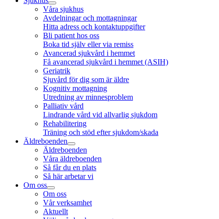
Sjukhus
Våra sjukhus
Avdelningar och mottagningar
Hitta adress och kontaktuppgifter
Bli patient hos oss
Boka tid själv eller via remiss
Avancerad sjukvård i hemmet
Få avancerad sjukvård i hemmet (ASIH)
Geriatrik
Sjuvård för dig som är äldre
Kognitiv mottagning
Utredning av minnesproblem
Palliativ vård
Lindrande vård vid allvarlig sjukdom
Rehabilitering
Träning och stöd efter sjukdom/skada
Äldreboenden
Äldreboenden
Våra äldreboenden
Så får du en plats
Så här arbetar vi
Om oss
Om oss
Vår verksamhet
Aktuellt