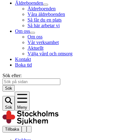
Äldreboenden
Äldreboenden
Våra äldreboenden
Så får du en plats
Så här arbetar vi
Om oss
Om oss
Vår verksamhet
Aktuellt
Välja vård och omsorg
Kontakt
Boka tid
Sök efter:
Sök
Sök
Meny
Tillbaka