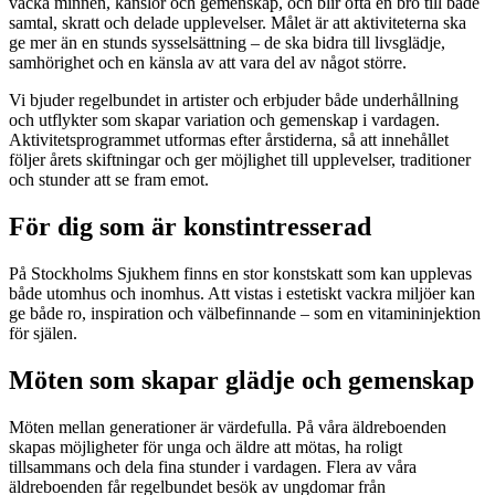
väcka minnen, känslor och gemenskap, och blir ofta en bro till både
samtal, skratt och delade upplevelser. Målet är att aktiviteterna ska
ge mer än en stunds sysselsättning – de ska bidra till livsglädje,
samhörighet och en känsla av att vara del av något större.
Vi bjuder regelbundet in artister och erbjuder både underhållning
och utflykter som skapar variation och gemenskap i vardagen.
Aktivitetsprogrammet utformas efter årstiderna, så att innehållet
följer årets skiftningar och ger möjlighet till upplevelser, traditioner
och stunder att se fram emot.
För dig som är konstintresserad
På Stockholms Sjukhem finns en stor konstskatt som kan upplevas
både utomhus och inomhus. Att vistas i estetiskt vackra miljöer kan
ge både ro, inspiration och välbefinnande – som en vitamininjektion
för själen.
Möten som skapar glädje och gemenskap
Möten mellan generationer är värdefulla. På våra äldreboenden
skapas möjligheter för unga och äldre att mötas, ha roligt
tillsammans och dela fina stunder i vardagen. Flera av våra
äldreboenden får regelbundet besök av ungdomar från