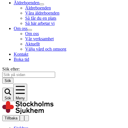
Äldreboenden
Äldreboenden
Våra äldreboenden
Så får du en plats
Så här arbetar vi
Om oss
Om oss
Vår verksamhet
Aktuellt
Välja vård och omsorg
Kontakt
Boka tid
Sök efter:
Sök
Sök
Meny
Tillbaka