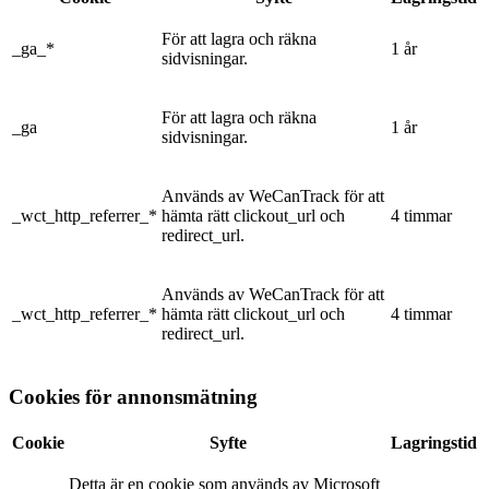
För att lagra och räkna
_ga_*
1 år
sidvisningar.
För att lagra och räkna
_ga
1 år
sidvisningar.
Används av WeCanTrack för att
_wct_http_referrer_*
hämta rätt clickout_url och
4 timmar
redirect_url.
Används av WeCanTrack för att
_wct_http_referrer_*
hämta rätt clickout_url och
4 timmar
redirect_url.
Cookies för annonsmätning
Cookie
Syfte
Lagringstid
Detta är en cookie som används av Microsoft