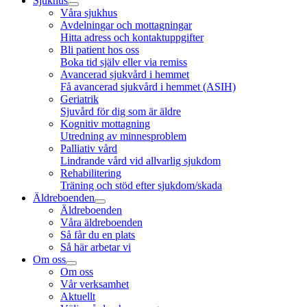
Sjukhus
Våra sjukhus
Avdelningar och mottagningar
Hitta adress och kontaktuppgifter
Bli patient hos oss
Boka tid själv eller via remiss
Avancerad sjukvård i hemmet
Få avancerad sjukvård i hemmet (ASIH)
Geriatrik
Sjuvård för dig som är äldre
Kognitiv mottagning
Utredning av minnesproblem
Palliativ vård
Lindrande vård vid allvarlig sjukdom
Rehabilitering
Träning och stöd efter sjukdom/skada
Äldreboenden
Äldreboenden
Våra äldreboenden
Så får du en plats
Så här arbetar vi
Om oss
Om oss
Vår verksamhet
Aktuellt