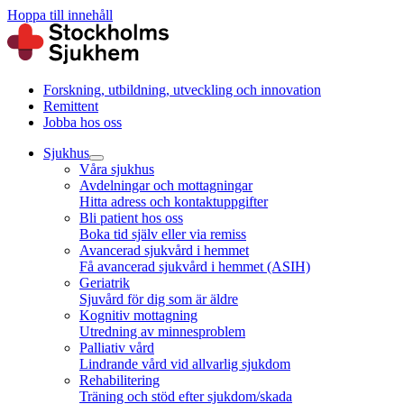
Hoppa till innehåll
Forskning, utbildning, utveckling och innovation
Remittent
Jobba hos oss
Sjukhus
Våra sjukhus
Avdelningar och mottagningar
Hitta adress och kontaktuppgifter
Bli patient hos oss
Boka tid själv eller via remiss
Avancerad sjukvård i hemmet
Få avancerad sjukvård i hemmet (ASIH)
Geriatrik
Sjuvård för dig som är äldre
Kognitiv mottagning
Utredning av minnesproblem
Palliativ vård
Lindrande vård vid allvarlig sjukdom
Rehabilitering
Träning och stöd efter sjukdom/skada