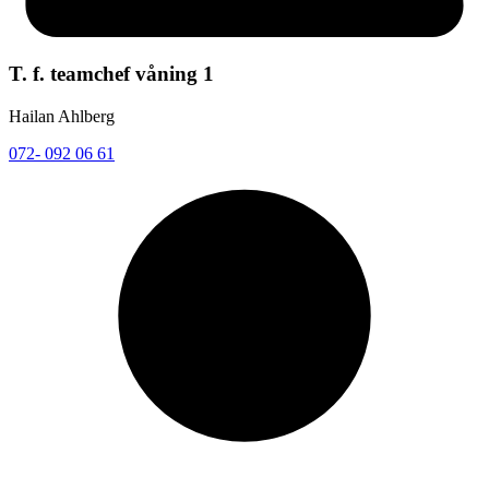
T. f. teamchef våning 1
Hailan Ahlberg
072- 092 06 61