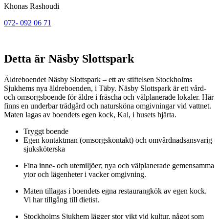
Khonas Rashoudi
072- 092 06 71
Detta är Näsby Slottspark
Äldreboendet Näsby Slottspark – ett av stiftelsen Stockholms
Sjukhems nya äldreboenden, i Täby. Näsby Slottspark är ett vård-
och omsorgsboende för äldre i fräscha och välplanerade lokaler. Här
finns en underbar trädgård och natursköna omgivningar vid vattnet.
Maten lagas av boendets egen kock, Kai, i husets hjärta.
Tryggt boende
Egen kontaktman (omsorgskontakt) och omvårdnadsansvarig
sjuksköterska
Fina inne- och utemiljöer; nya och välplanerade gemensamma
ytor och lägenheter i vacker omgivning.
Maten tillagas i boendets egna restaurangkök av egen kock.
Vi har tillgång till dietist.
Stockholms Sjukhem lägger stor vikt vid kultur, något som