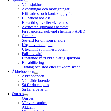
Sjukhus
Våra sjukhus
Avdelningar och mottagningar
Hitta adress och kontaktuppgifter
Bli patient hos oss
Boka tid själv eller via remiss
Avancerad sjukvård i hemmet
Få avancerad sjukvård i hemmet (ASIH)
Geriatrik
Sjuvård för dig som är äldre
Kognitiv mottagning
Utredning av minnesproblem
Palliativ vård
Lindrande vård vid allvarlig sjukdom
Rehabilitering
Träning och stöd efter sjukdom/skada
Äldreboenden
Äldreboenden
Våra äldreboenden
Så får du en plats
Så här arbetar vi
Om oss
Om oss
Vår verksamhet
Aktuellt