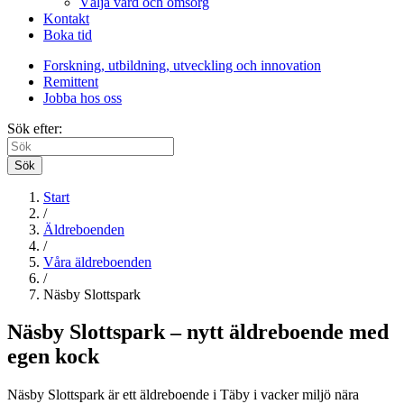
Välja vård och omsorg
Kontakt
Boka tid
Forskning, utbildning, utveckling och innovation
Remittent
Jobba hos oss
Sök efter:
Sök
Start
/
Äldreboenden
/
Våra äldreboenden
/
Näsby Slottspark
Näsby Slottspark – nytt äldreboende med
egen kock
Näsby Slottspark är ett äldreboende i Täby i vacker miljö nära