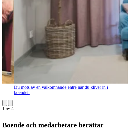
Du möts av en välkomnande entré när du kliver in i
boendet.
1
av
4
Boende och medarbetare berättar