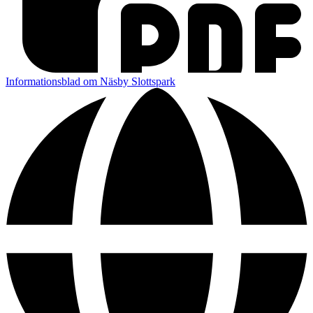
Informationsblad om Näsby Slottspark