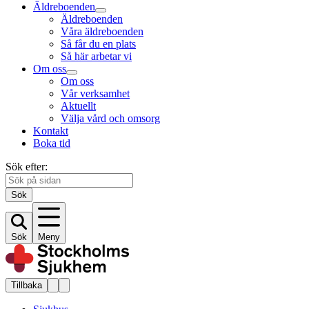
Äldreboenden
Äldreboenden
Våra äldreboenden
Så får du en plats
Så här arbetar vi
Om oss
Om oss
Vår verksamhet
Aktuellt
Välja vård och omsorg
Kontakt
Boka tid
Sök efter:
Sök
Sök
Meny
Tillbaka