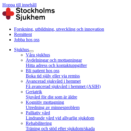
Hoppa till innehåll
Forskning, utbildning, utveckling och innovation
Remittent
Jobba hos oss
Sjukhus
Våra sjukhus
Avdelningar och mottagningar
Hitta adress och kontaktuppgifter
Bli patient hos oss
Boka tid själv eller via remiss
Avancerad sjukvård i hemmet
Få avancerad sjukvård i hemmet (ASIH)
Geriatrik
Sjuvård för dig som är äldre
Kognitiv mottagning
Utredning av minnesproblem
Palliativ vård
Lindrande vård vid allvarlig sjukdom
Rehabilitering
Träning och stöd efter sjukdom/skada