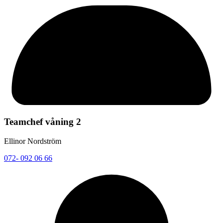
Teamchef våning 2
Ellinor Nordström
072- 092 06 66