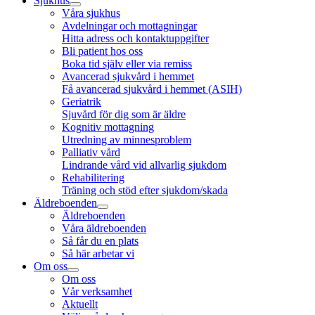
Sjukhus
Våra sjukhus
Avdelningar och mottagningar
Hitta adress och kontaktuppgifter
Bli patient hos oss
Boka tid själv eller via remiss
Avancerad sjukvård i hemmet
Få avancerad sjukvård i hemmet (ASIH)
Geriatrik
Sjuvård för dig som är äldre
Kognitiv mottagning
Utredning av minnesproblem
Palliativ vård
Lindrande vård vid allvarlig sjukdom
Rehabilitering
Träning och stöd efter sjukdom/skada
Äldreboenden
Äldreboenden
Våra äldreboenden
Så får du en plats
Så här arbetar vi
Om oss
Om oss
Vår verksamhet
Aktuellt