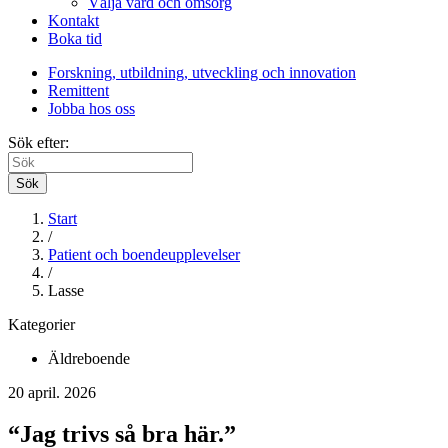
Välja vård och omsorg
Kontakt
Boka tid
Forskning, utbildning, utveckling och innovation
Remittent
Jobba hos oss
Sök efter:
Sök
Start
/
Patient och boendeupplevelser
/
Lasse
Kategorier
Äldreboende
20 april. 2026
“Jag trivs så bra här.”