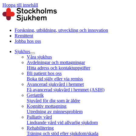
Hoppa till innehåll
Forskning, utbildning, utveckling och innovation
Remittent
Jobba hos oss
Sjukhus
Våra sjukhus
Avdelningar och mottagningar
Hitta adress och kontaktuppgifter
Bli patient hos oss
Boka tid själv eller via remiss
Avancerad sjukvård i hemmet
Få avancerad sjukvård i hemmet (ASIH)
Geriatrik
Sjuvård för dig som är äldre
Kognitiv mottagning
Utredning av minnesproblem
Palliativ vård
Lindrande vård vid allvarlig sjukdom
Rehabilitering
Träning och stöd efter sjukdom/skada