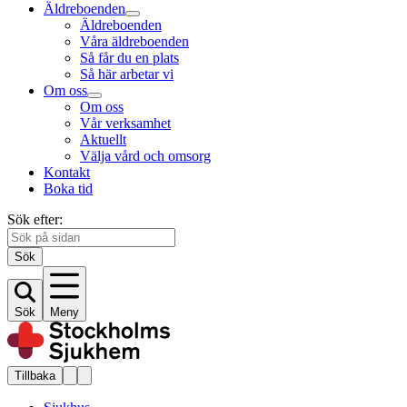
Äldreboenden
Äldreboenden
Våra äldreboenden
Så får du en plats
Så här arbetar vi
Om oss
Om oss
Vår verksamhet
Aktuellt
Välja vård och omsorg
Kontakt
Boka tid
Sök efter:
Sök
Sök
Meny
Tillbaka