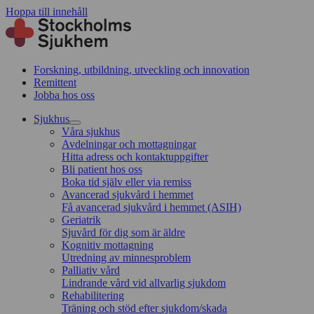
Hoppa till innehåll
Forskning, utbildning, utveckling och innovation
Remittent
Jobba hos oss
Sjukhus
Våra sjukhus
Avdelningar och mottagningar
Hitta adress och kontaktuppgifter
Bli patient hos oss
Boka tid själv eller via remiss
Avancerad sjukvård i hemmet
Få avancerad sjukvård i hemmet (ASIH)
Geriatrik
Sjuvård för dig som är äldre
Kognitiv mottagning
Utredning av minnesproblem
Palliativ vård
Lindrande vård vid allvarlig sjukdom
Rehabilitering
Träning och stöd efter sjukdom/skada