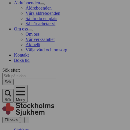
Äldreboenden
Äldreboenden
Våra äldreboenden
Så får du en plats
Så här arbetar vi
Om oss
Om oss
Vår verksamhet
Aktuellt
Välja vård och omsorg
Kontakt
Boka tid
Sök efter:
Sök
Sök
Meny
Tillbaka