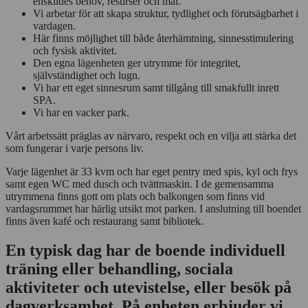
enskildes behov, resurser och mål.
Vi arbetar för att skapa struktur, tydlighet och förutsägbarhet i
vardagen.
Här finns möjlighet till både återhämtning, sinnesstimulering
och fysisk aktivitet.
Den egna lägenheten ger utrymme för integritet,
självständighet och lugn.
Vi har ett eget sinnesrum samt tillgång till smakfullt inrett
SPA.
Vi har en vacker park.
Vårt arbetssätt präglas av närvaro, respekt och en vilja att stärka det
som fungerar i varje persons liv.
Varje lägenhet är 33 kvm och har eget pentry med spis, kyl och frys
samt egen WC med dusch och tvättmaskin. I de gemensamma
utrymmena finns gott om plats och balkongen som finns vid
vardagsrummet har härlig utsikt mot parken. I anslutning till boendet
finns även kafé och restaurang samt bibliotek.
En typisk dag har de boende individuell
träning eller behandling, sociala
aktiviteter och utevistelse, eller besök på
dagverksamhet. På enheten erbjuder vi