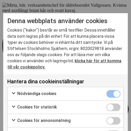
Denna webbplats använder cookies
Cookies ("kakor") består av små textfiler. Dessa innehåller
data som lagras på din enhet. För att kunna placera vissa
typer av cookies behöver vi inhämta ditt samtycke. Vi på
Stiftelsen Stockholms Sjukhem, orgnr. 8020029818 använder
oss av följande slags cookies. För att läsa mer om vilka
cookies vi använder och lagringstid,
klicka här för att komma
till vår cookiepolicy.
Hantera dina cookieinställningar
Nödvändiga
Nödvändiga cookies
cookies
Markera
kryssruta
för
Cookies
Cookies för statistik
att
för
Markera
samtycka
statistik
för
Cookies
Cookies för annonsmätning
till
kryssruta
att
för
Markera
användning
samtycka
annonsmätn