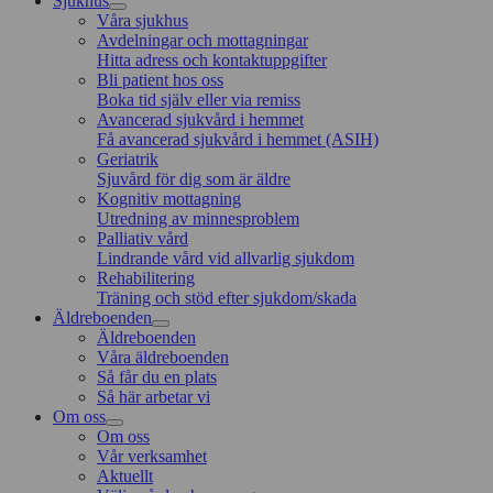
Sjukhus
Våra sjukhus
Avdelningar och mottagningar
Hitta adress och kontaktuppgifter
Bli patient hos oss
Boka tid själv eller via remiss
Avancerad sjukvård i hemmet
Få avancerad sjukvård i hemmet (ASIH)
Geriatrik
Sjuvård för dig som är äldre
Kognitiv mottagning
Utredning av minnesproblem
Palliativ vård
Lindrande vård vid allvarlig sjukdom
Rehabilitering
Träning och stöd efter sjukdom/skada
Äldreboenden
Äldreboenden
Våra äldreboenden
Så får du en plats
Så här arbetar vi
Om oss
Om oss
Vår verksamhet
Aktuellt