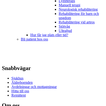
Lymfterapi
Manuell terapi
Neurologisk rehabilitering
Rehabilitering för barn och
ungdom
Rehabilitering vid artros
Stötvåg
Ultraljud
Hur får jag plats eller tid?
Bli patient hos oss
Snabbvägar
Sjukhus
Äldreboenden
Avdelningar och mottagningar
Hitta till oss
Remittent
Om oss