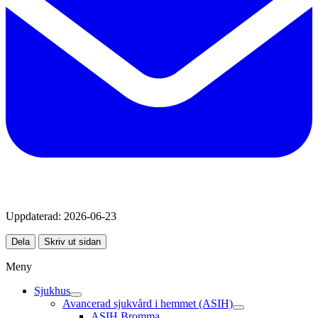
Uppdaterad:
2026-06-23
Dela
Skriv ut sidan
Meny
Sjukhus
Avancerad sjukvård i hemmet (ASIH)
ASIH Bromma