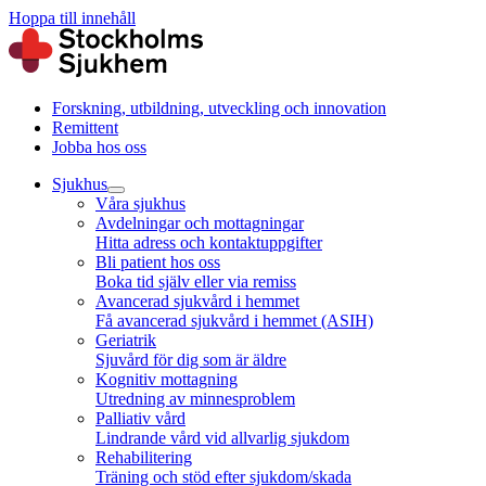
Hoppa till innehåll
Forskning, utbildning, utveckling och innovation
Remittent
Jobba hos oss
Sjukhus
Våra sjukhus
Avdelningar och mottagningar
Hitta adress och kontaktuppgifter
Bli patient hos oss
Boka tid själv eller via remiss
Avancerad sjukvård i hemmet
Få avancerad sjukvård i hemmet (ASIH)
Geriatrik
Sjuvård för dig som är äldre
Kognitiv mottagning
Utredning av minnesproblem
Palliativ vård
Lindrande vård vid allvarlig sjukdom
Rehabilitering
Träning och stöd efter sjukdom/skada