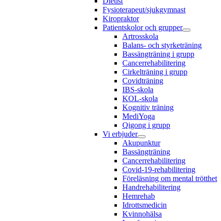
Dietist
Fysioterapeut/sjukgymnast
Kiropraktor
Patientskolor och grupper
Artrosskola
Balans- och styrketräning
Bassängträning i grupp
Cancerrehabilitering
Cirkelträning i grupp
Covidträning
IBS-skola
KOL-skola
Kognitiv träning
MediYoga
Qigong i grupp
Vi erbjuder
Akupunktur
Bassängträning
Cancerrehabilitering
Covid-19-rehabilitering
Föreläsning om mental trötthet
Handrehabilitering
Hemrehab
Idrottsmedicin
Kvinnohälsa