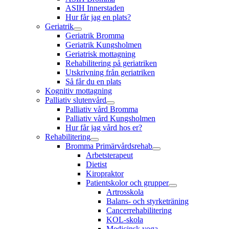
ASIH Innerstaden
Hur får jag en plats?
Geriatrik
Geriatrik Bromma
Geriatrik Kungsholmen
Geriatrisk mottagning
Rehabilitering på geriatriken
Utskrivning från geriatriken
Så får du en plats
Kognitiv mottagning
Palliativ slutenvård
Palliativ vård Bromma
Palliativ vård Kungsholmen
Hur får jag vård hos er?
Rehabilitering
Bromma Primärvårdsrehab
Arbetsterapeut
Dietist
Kiropraktor
Patientskolor och grupper
Artrosskola
Balans- och styrketräning
Cancerrehabilitering
KOL-skola
Medicinsk yoga