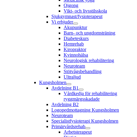
Qigong
Vikt- och livsstilsskola
Sjukgymnast/fysioterapeut
Vi erbjuder
Akupunktur
Barn- och ungdomsträning
Diabeteskurs
Hemrehab
Kiropraktor
Kvinnohälsa
Neurologisk rehabilitering
Neuroteam
Stötvågsbehandling
Ultraljud
Kungsholmen
Avdelning B1
Vårdkedja för rehabilitering
ryggmärgsskadade
Avdelning B2
Logopedmottagning Kungsholmen
Neuroteam
Specialistfysioterapi Kungsholmen
Primärvårdsrehab
Arbetsterapeut