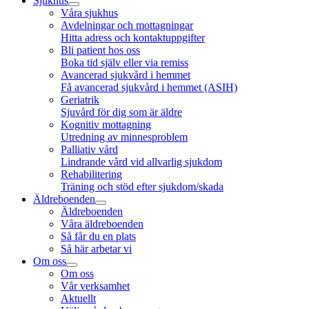
Sjukhus
Våra sjukhus
Avdelningar och mottagningar
Hitta adress och kontaktuppgifter
Bli patient hos oss
Boka tid själv eller via remiss
Avancerad sjukvård i hemmet
Få avancerad sjukvård i hemmet (ASIH)
Geriatrik
Sjuvård för dig som är äldre
Kognitiv mottagning
Utredning av minnesproblem
Palliativ vård
Lindrande vård vid allvarlig sjukdom
Rehabilitering
Träning och stöd efter sjukdom/skada
Äldreboenden
Äldreboenden
Våra äldreboenden
Så får du en plats
Så här arbetar vi
Om oss
Om oss
Vår verksamhet
Aktuellt