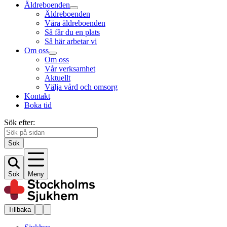
Äldreboenden
Äldreboenden
Våra äldreboenden
Så får du en plats
Så här arbetar vi
Om oss
Om oss
Vår verksamhet
Aktuellt
Välja vård och omsorg
Kontakt
Boka tid
Sök efter:
Sök
Sök
Meny
Tillbaka