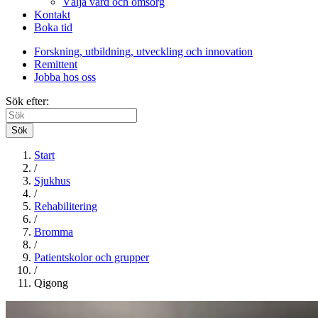
Välja vård och omsorg
Kontakt
Boka tid
Forskning, utbildning, utveckling och innovation
Remittent
Jobba hos oss
Sök efter:
Sök
Start
/
Sjukhus
/
Rehabilitering
/
Bromma
/
Patientskolor och grupper
/
Qigong