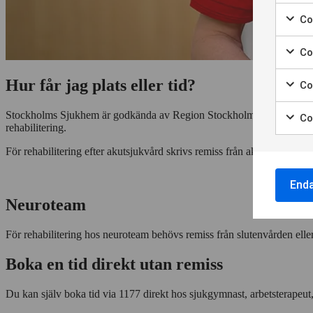
Marke
för
Coo
att
Marke
samt
för
Co
till
att
Marke
använ
samt
för
av
Hur får jag plats eller tid?
Co
till
att
Nödvä
Marke
använ
samt
cooki
för
av
Stockholms Sjukhem är godkända av Region Stockholm att bedriva rehab
Co
till
att
Cooki
rehabilitering.
Marke
använ
samt
för
för
av
till
För rehabilitering efter akutsjukvård skrivs remiss från akutsjukhuset
statis
att
Cooki
använ
samt
för
av
till
End
annon
Cooki
använ
Neuroteam
för
av
perso
Cooki
annon
För rehabilitering hos neuroteam behövs remiss från slutenvården eller 
för
anpas
Boka en tid direkt utan remiss
annon
Du kan själv boka tid via 1177 direkt hos sjukgymnast, arbetsterape