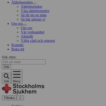
Äldreboenden
Äldreboenden
Våra äldreboenden
Så får du en plats
Så här arbetar vi
Om oss
Om oss
Vår verksamhet
Aktuellt
Välja vård och omsorg
Kontakt
Boka tid
Sök efter:
Sök
Sök
Meny
Tillbaka