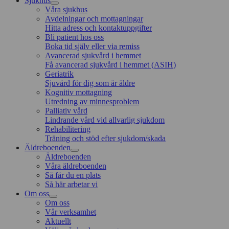
Sjukhus
Våra sjukhus
Avdelningar och mottagningar
Hitta adress och kontaktuppgifter
Bli patient hos oss
Boka tid själv eller via remiss
Avancerad sjukvård i hemmet
Få avancerad sjukvård i hemmet (ASIH)
Geriatrik
Sjuvård för dig som är äldre
Kognitiv mottagning
Utredning av minnesproblem
Palliativ vård
Lindrande vård vid allvarlig sjukdom
Rehabilitering
Träning och stöd efter sjukdom/skada
Äldreboenden
Äldreboenden
Våra äldreboenden
Så får du en plats
Så här arbetar vi
Om oss
Om oss
Vår verksamhet
Aktuellt