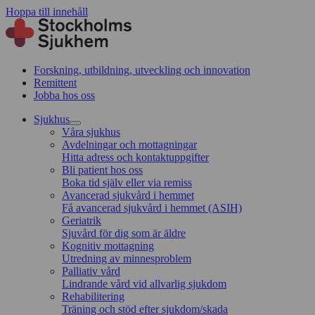
Hoppa till innehåll
Forskning, utbildning, utveckling och innovation
Remittent
Jobba hos oss
Sjukhus
Våra sjukhus
Avdelningar och mottagningar
Hitta adress och kontaktuppgifter
Bli patient hos oss
Boka tid själv eller via remiss
Avancerad sjukvård i hemmet
Få avancerad sjukvård i hemmet (ASIH)
Geriatrik
Sjuvård för dig som är äldre
Kognitiv mottagning
Utredning av minnesproblem
Palliativ vård
Lindrande vård vid allvarlig sjukdom
Rehabilitering
Träning och stöd efter sjukdom/skada