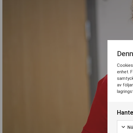
Denn
Cookies 
enhet. F
samtyck
av följa
lagrings
Hante
Nö