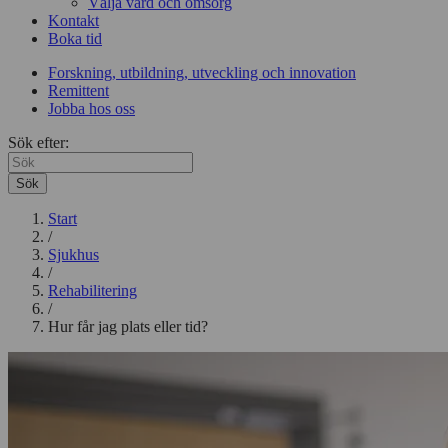
Välja vård och omsorg
Kontakt
Boka tid
Forskning, utbildning, utveckling och innovation
Remittent
Jobba hos oss
Sök efter:
Sök
Start
/
Sjukhus
/
Rehabilitering
/
Hur får jag plats eller tid?