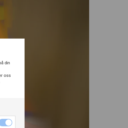
på din
er oss
h
Nödvändiga
cookies