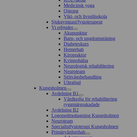
Medicinsk yoga
Qigong
Vikt- och livsstilsskola
Sjukgymnast/fysioterapeut
Vi erbjuder
Akupunktur
Barn- och ungdomsträning
Diabeteskurs
Hemrehab
Kiropraktor
Kvinnohälsa
Neurologisk rehabilitering
Neuroteam
Stötvågsbehandling
Ultraljud
Kungsholmen
Avdelning B1
Vårdkedja för rehabilitering
ryggmärgsskadade
Avdelning B2
Logopedmottagning Kungsholmen
Neuroteam
Specialistfysioterapi Kungsholmen
Primärvårdsrehab