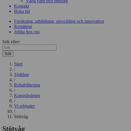
Välja vård och omsorg
Kontakt
Boka tid
Forskning, utbildning, utveckling och innovation
Remittent
Jobba hos oss
Sök efter:
Sök
Start
/
Sjukhus
/
Rehabilitering
/
Kungsholmen
/
Vi erbjuder
/
Stötvåg
Stötvåg