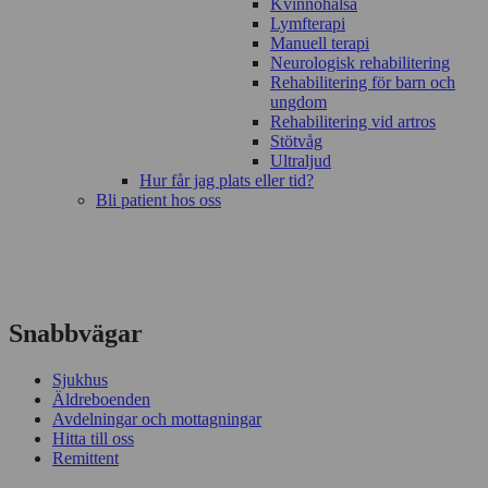
Kvinnohälsa
Lymfterapi
Manuell terapi
Neurologisk rehabilitering
Rehabilitering för barn och
ungdom
Rehabilitering vid artros
Stötvåg
Ultraljud
Hur får jag plats eller tid?
Bli patient hos oss
Snabbvägar
Sjukhus
Äldreboenden
Avdelningar och mottagningar
Hitta till oss
Remittent