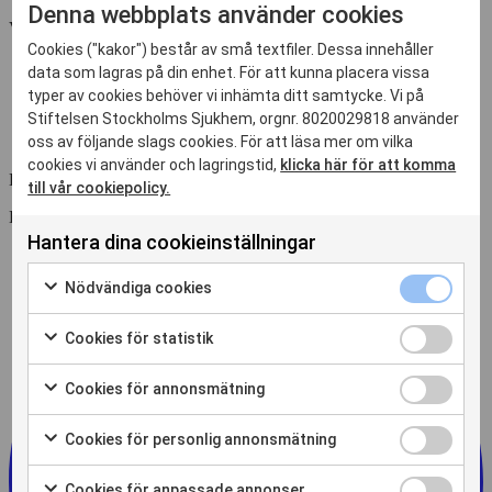
Denna webbplats använder cookies
Välkommen att boka tid för ett första besök och en bedömning.
Cookies ("kakor") består av små textfiler. Dessa innehåller
data som lagras på din enhet. För att kunna placera vissa
typer av cookies behöver vi inhämta ditt samtycke. Vi på
Stiftelsen Stockholms Sjukhem, orgnr. 8020029818 använder
oss av följande slags cookies. För att läsa mer om vilka
cookies vi använder och lagringstid,
klicka här för att komma
Dela sidan
till vår cookiepolicy.
Dela sidan
Hantera dina cookieinställningar
Nödvändiga
Nödvändiga cookies
cookies
Markera
kryssruta
för
Cookies
Cookies för statistik
att
för
Markera
samtycka
statistik
för
Cookies
Cookies för annonsmätning
till
kryssruta
att
för
Markera
användning
samtycka
annonsmätn
för
av
Cookies
Cookies för personlig annonsmätning
till
kryssruta
att
Nödvändiga
för
Markera
användning
samtycka
cookies
personlig
för
av
Cookies
Cookies för anpassade annonser