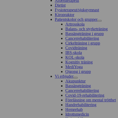
Arbetsterapeut
Dietist
Fysioterapeut/sjukgymnast
Kiropraktor
Patientskolor och grupper
Artrosskola
Balans- och styrketräning
Bassängträning i grupp
Cancerrehabilitering
Cirkelträning i grupp
Covidträning
IBS-skola
KOL-skola
Kognitiv träning
MediYoga
Qigong i grupp
Vi erbjuder
Akupunktur
Bassängträning
Cancerrehabilitering
Covid-19-rehabilitering
Föreläsning om mental trötthet
Handrehabilitering
Hemrehab
Idrottsmedicin