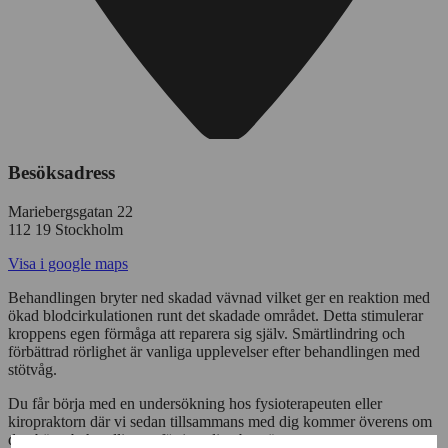
Besöksadress
Mariebergsgatan 22
112 19 Stockholm
Visa i google maps
Behandlingen bryter ned skadad vävnad vilket ger en reaktion med
ökad blodcirkulationen runt det skadade området. Detta stimulerar
kroppens egen förmåga att reparera sig själv. Smärtlindring och
förbättrad rörlighet är vanliga upplevelser efter behandlingen med
stötvåg.
Du får börja med en undersökning hos fysioterapeuten eller
kiropraktorn där vi sedan tillsammans med dig kommer överens om
den bästa behandlingen för just dina besvär.