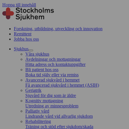
Hoppa till innehåll
Forskning, utbildning, utveckling och innovation
Remittent
Jobba hos oss
Sjukhus
Våra sjukhus
Avdelningar och mottagningar
Hitta adress och kontaktuppgifter
Bli patient hos oss
Boka tid själv eller via remiss
Avancerad sjukvård i hemmet
Få avancerad sjukvård i hemmet (ASIH)
Geriatrik
Sjuvård för dig som är äldre
Kognitiv mottagning
Utredning av minnesproblem
Palliativ vård
Lindrande vård vid allvarlig sjukdom
Rehabilitering
Träning och stöd efter sjukdom/skada