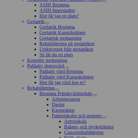
ASIH Bromma
ASIH Innerstaden
Hur får jag en plats?
Geriatrik
Geriatrik Bromma
Geriatrik Kungsholmen
Geriatrisk mottagning
Rehabilitering på geriatriken
Utskrivning från geriatriken
Så får du en plats
Kognitiv mottagning
Palliativ slutenvård
Palliativ vård Bromma
Palliativ vård Kungsholmen
Hur får jag vård hos er?
Rehabilitering
Bromma Primärvårdsrehab
Arbetsterapeut
Dietist
Kiropraktor
Patientskolor och grupper
Artrosskola
Balans- och styrketräning
Cancerrehabilitering
KOL-skola