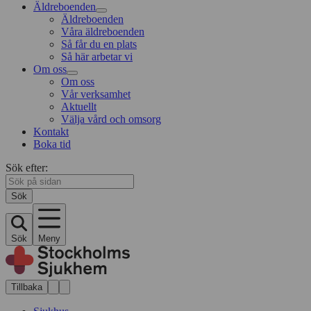
Äldreboenden
Äldreboenden
Våra äldreboenden
Så får du en plats
Så här arbetar vi
Om oss
Om oss
Vår verksamhet
Aktuellt
Välja vård och omsorg
Kontakt
Boka tid
Sök efter:
Sök
Sök
Meny
Tillbaka