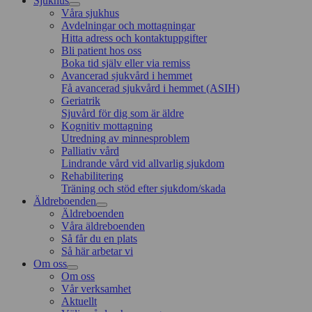
Sjukhus
Våra sjukhus
Avdelningar och mottagningar
Hitta adress och kontaktuppgifter
Bli patient hos oss
Boka tid själv eller via remiss
Avancerad sjukvård i hemmet
Få avancerad sjukvård i hemmet (ASIH)
Geriatrik
Sjuvård för dig som är äldre
Kognitiv mottagning
Utredning av minnesproblem
Palliativ vård
Lindrande vård vid allvarlig sjukdom
Rehabilitering
Träning och stöd efter sjukdom/skada
Äldreboenden
Äldreboenden
Våra äldreboenden
Så får du en plats
Så här arbetar vi
Om oss
Om oss
Vår verksamhet
Aktuellt