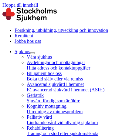
Hoppa till innehåll
Forskning, utbildning, utveckling och innovation
Remittent
Jobba hos oss
Sjukhus
Våra sjukhus
Avdelningar och mottagningar
Hitta adress och kontaktuppgifter
Bli patient hos oss
Boka tid själv eller via remiss
Avancerad sjukvård i hemmet
Få avancerad sjukvård i hemmet (ASIH)
Geriatrik
Sjuvård för dig som är äldre
Kognitiv mottagning
Utredning av minnesproblem
Palliativ vård
Lindrande vård vid allvarlig sjukdom
Rehabilitering
Träning och stöd efter sjukdom/skada