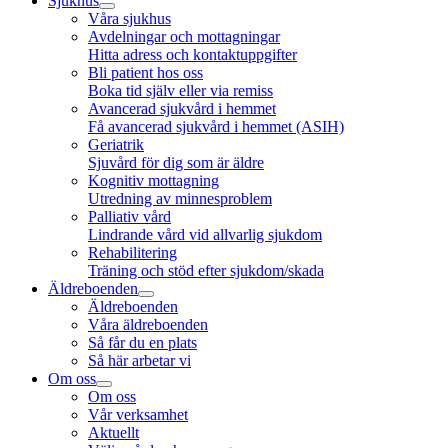
Sjukhus
Våra sjukhus
Avdelningar och mottagningar
Hitta adress och kontaktuppgifter
Bli patient hos oss
Boka tid själv eller via remiss
Avancerad sjukvård i hemmet
Få avancerad sjukvård i hemmet (ASIH)
Geriatrik
Sjuvård för dig som är äldre
Kognitiv mottagning
Utredning av minnesproblem
Palliativ vård
Lindrande vård vid allvarlig sjukdom
Rehabilitering
Träning och stöd efter sjukdom/skada
Äldreboenden
Äldreboenden
Våra äldreboenden
Så får du en plats
Så här arbetar vi
Om oss
Om oss
Vår verksamhet
Aktuellt