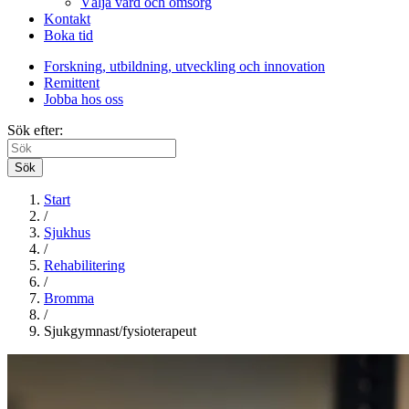
Välja vård och omsorg
Kontakt
Boka tid
Forskning, utbildning, utveckling och innovation
Remittent
Jobba hos oss
Sök efter:
Sök
Start
/
Sjukhus
/
Rehabilitering
/
Bromma
/
Sjukgymnast/fysioterapeut