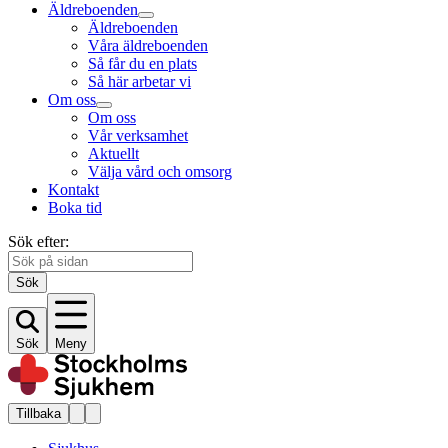
Äldreboenden
Äldreboenden
Våra äldreboenden
Så får du en plats
Så här arbetar vi
Om oss
Om oss
Vår verksamhet
Aktuellt
Välja vård och omsorg
Kontakt
Boka tid
Sök efter:
Sök
Sök
Meny
Tillbaka