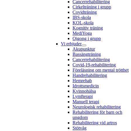
Cancerrehabilitering
Cirkelträning i grupp
Covidträning
IBS-skola
KOL-skola
Kognitiv träning
MediYoga
Qigong i grupp
Vi erbjuder
Akupunktur
Bassängträning
Cancerrehabilitering
Covid-19-rehabilitering
Föreläsning om mental trötthet
Handrehabilitering
Hemrehab
Idrottsmedicin
Kvinnohälsa
Lymfterapi
Manuell terapi
Neurologisk rehabilitering
Rehabilitering för barn och
ungdom
Rehabilitering vid artros
Stötvåg