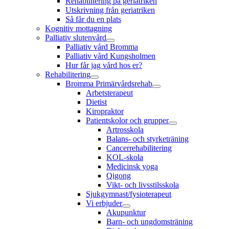
Rehabilitering på geriatriken
Utskrivning från geriatriken
Så får du en plats
Kognitiv mottagning
Palliativ slutenvård
Palliativ vård Bromma
Palliativ vård Kungsholmen
Hur får jag vård hos er?
Rehabilitering
Bromma Primärvårdsrehab
Arbetsterapeut
Dietist
Kiropraktor
Patientskolor och grupper
Artrosskola
Balans- och styrketräning
Cancerrehabilitering
KOL-skola
Medicinsk yoga
Qigong
Vikt- och livsstilsskola
Sjukgymnast/fysioterapeut
Vi erbjuder
Akupunktur
Barn- och ungdomsträning