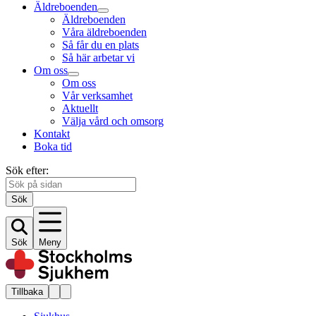
Äldreboenden
Äldreboenden
Våra äldreboenden
Så får du en plats
Så här arbetar vi
Om oss
Om oss
Vår verksamhet
Aktuellt
Välja vård och omsorg
Kontakt
Boka tid
Sök efter:
Sök
Sök
Meny
Tillbaka