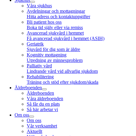
Sjukhus
Våra sjukhus
Avdelningar och mottagningar
Hitta adress och kontaktuppgifter
Bli patient hos oss
Boka tid själv eller via remiss
Avancerad sjukvård i hemmet
Få avancerad sjukvård i hemmet (ASIH)
Geriatrik
Sjuvård för dig som är äldre
Kognitiv mottagning
Utredning av minnesproblem
Palliativ vård
Lindrande vård vid allvarlig sjukdom
Rehabilitering
Träning och stöd efter sjukdom/skada
Äldreboenden
Äldreboenden
Våra äldreboenden
Så får du en plats
Så här arbetar vi
Om oss
Om oss
Vår verksamhet
Aktuellt