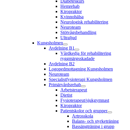
Diabeteskurs
Hemrehab
Kiropraktor
Kvinnohälsa
Neurologisk rehabilitering
Neuroteam
Stötvågsbehandling
Ultraljud
Kungsholmen
Avdelning B1
Vårdkedja för rehabilitering
ryggmärgsskadade
Avdelning B2
Logopedmottagning Kungsholmen
Neuroteam
Specialistfysioterapi Kungsholmen
Primärvårdsrehab
Arbetsterapeut
Dietist
Fysioterapeut/sjukgymnast
Kiropraktor
Patientskolor och grupper
Artrosskola
Balans- och styrketräning
Bassängträning i grupp