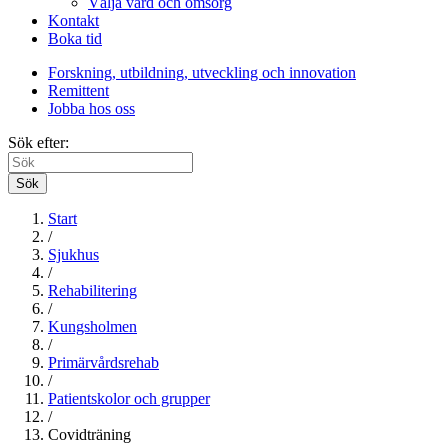
Välja vård och omsorg
Kontakt
Boka tid
Forskning, utbildning, utveckling och innovation
Remittent
Jobba hos oss
Sök efter:
Sök
Start
/
Sjukhus
/
Rehabilitering
/
Kungsholmen
/
Primärvårdsrehab
/
Patientskolor och grupper
/
Covidträning