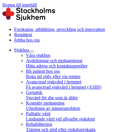
Hoppa till innehåll
Forskning, utbildning, utveckling och innovation
Remittent
Jobba hos oss
Sjukhus
Våra sjukhus
Avdelningar och mottagningar
Hitta adress och kontaktuppgifter
Bli patient hos oss
Boka tid själv eller via remiss
Avancerad sjukvård i hemmet
Få avancerad sjukvård i hemmet (ASIH)
Geriatrik
Sjuvård för dig som är äldre
Kognitiv mottagning
Utredning av minnesproblem
Palliativ vård
Lindrande vård vid allvarlig sjukdom
Rehabilitering
Träning och stöd efter sjukdom/skada