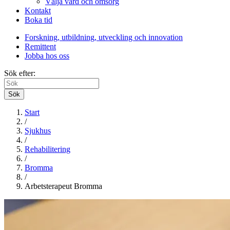
Välja vård och omsorg
Kontakt
Boka tid
Forskning, utbildning, utveckling och innovation
Remittent
Jobba hos oss
Sök efter:
Sök
Start
/
Sjukhus
/
Rehabilitering
/
Bromma
/
Arbetsterapeut Bromma