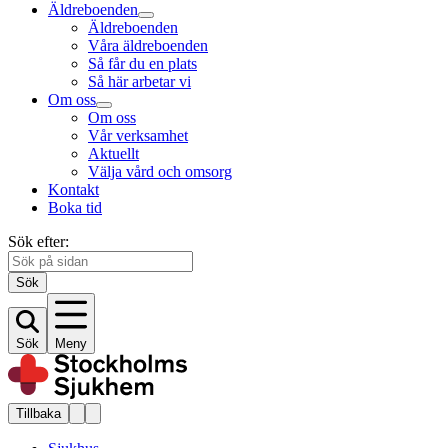
Äldreboenden
Äldreboenden
Våra äldreboenden
Så får du en plats
Så här arbetar vi
Om oss
Om oss
Vår verksamhet
Aktuellt
Välja vård och omsorg
Kontakt
Boka tid
Sök efter:
Sök
Sök
Meny
Tillbaka