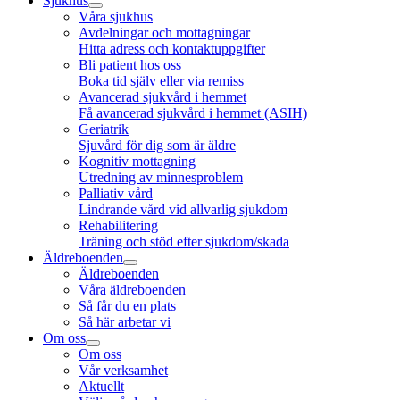
Sjukhus
Våra sjukhus
Avdelningar och mottagningar
Hitta adress och kontaktuppgifter
Bli patient hos oss
Boka tid själv eller via remiss
Avancerad sjukvård i hemmet
Få avancerad sjukvård i hemmet (ASIH)
Geriatrik
Sjuvård för dig som är äldre
Kognitiv mottagning
Utredning av minnesproblem
Palliativ vård
Lindrande vård vid allvarlig sjukdom
Rehabilitering
Träning och stöd efter sjukdom/skada
Äldreboenden
Äldreboenden
Våra äldreboenden
Så får du en plats
Så här arbetar vi
Om oss
Om oss
Vår verksamhet
Aktuellt