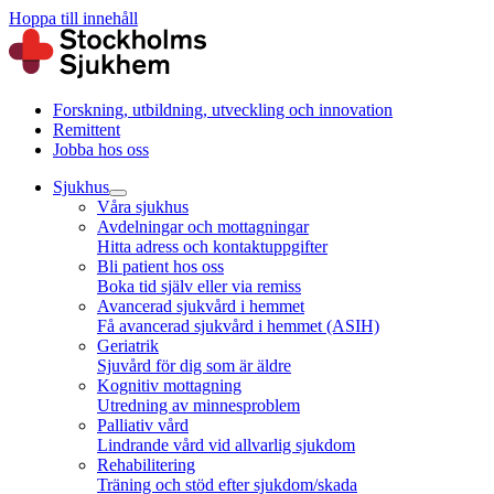
Hoppa till innehåll
Forskning, utbildning, utveckling och innovation
Remittent
Jobba hos oss
Sjukhus
Våra sjukhus
Avdelningar och mottagningar
Hitta adress och kontaktuppgifter
Bli patient hos oss
Boka tid själv eller via remiss
Avancerad sjukvård i hemmet
Få avancerad sjukvård i hemmet (ASIH)
Geriatrik
Sjuvård för dig som är äldre
Kognitiv mottagning
Utredning av minnesproblem
Palliativ vård
Lindrande vård vid allvarlig sjukdom
Rehabilitering
Träning och stöd efter sjukdom/skada