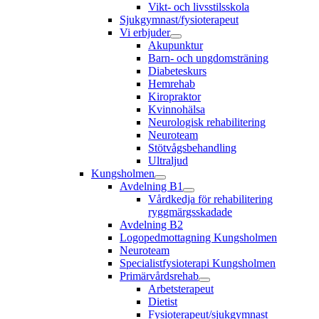
Vikt- och livsstilsskola
Sjukgymnast/fysioterapeut
Vi erbjuder
Akupunktur
Barn- och ungdomsträning
Diabeteskurs
Hemrehab
Kiropraktor
Kvinnohälsa
Neurologisk rehabilitering
Neuroteam
Stötvågsbehandling
Ultraljud
Kungsholmen
Avdelning B1
Vårdkedja för rehabilitering
ryggmärgsskadade
Avdelning B2
Logopedmottagning Kungsholmen
Neuroteam
Specialistfysioterapi Kungsholmen
Primärvårdsrehab
Arbetsterapeut
Dietist
Fysioterapeut/sjukgymnast