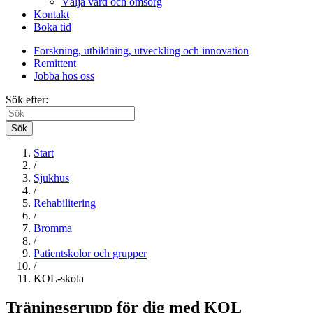
Välja vård och omsorg
Kontakt
Boka tid
Forskning, utbildning, utveckling och innovation
Remittent
Jobba hos oss
Sök efter:
Sök
Start
/
Sjukhus
/
Rehabilitering
/
Bromma
/
Patientskolor och grupper
/
KOL-skola
Träningsgrupp för dig med KOL