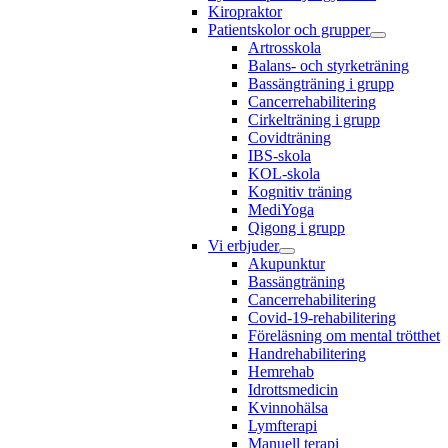
Kiropraktor
Patientskolor och grupper
Artrosskola
Balans- och styrketräning
Bassängträning i grupp
Cancerrehabilitering
Cirkelträning i grupp
Covidträning
IBS-skola
KOL-skola
Kognitiv träning
MediYoga
Qigong i grupp
Vi erbjuder
Akupunktur
Bassängträning
Cancerrehabilitering
Covid-19-rehabilitering
Föreläsning om mental trötthet
Handrehabilitering
Hemrehab
Idrottsmedicin
Kvinnohälsa
Lymfterapi
Manuell terapi