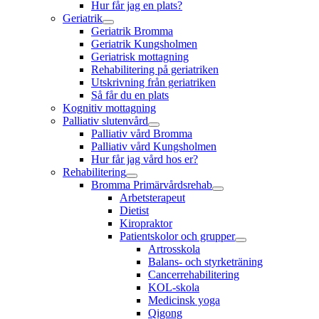
Hur får jag en plats?
Geriatrik
Geriatrik Bromma
Geriatrik Kungsholmen
Geriatrisk mottagning
Rehabilitering på geriatriken
Utskrivning från geriatriken
Så får du en plats
Kognitiv mottagning
Palliativ slutenvård
Palliativ vård Bromma
Palliativ vård Kungsholmen
Hur får jag vård hos er?
Rehabilitering
Bromma Primärvårdsrehab
Arbetsterapeut
Dietist
Kiropraktor
Patientskolor och grupper
Artrosskola
Balans- och styrketräning
Cancerrehabilitering
KOL-skola
Medicinsk yoga
Qigong