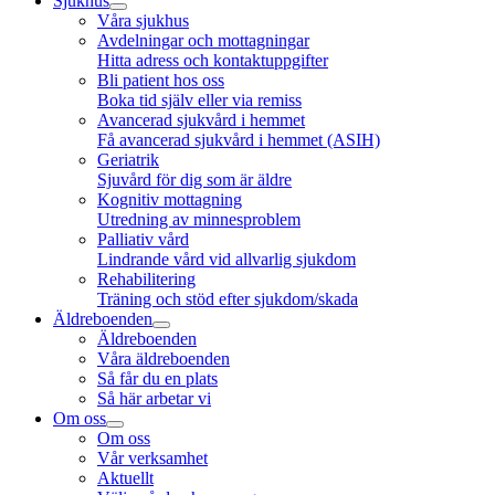
Sjukhus
Våra sjukhus
Avdelningar och mottagningar
Hitta adress och kontaktuppgifter
Bli patient hos oss
Boka tid själv eller via remiss
Avancerad sjukvård i hemmet
Få avancerad sjukvård i hemmet (ASIH)
Geriatrik
Sjuvård för dig som är äldre
Kognitiv mottagning
Utredning av minnesproblem
Palliativ vård
Lindrande vård vid allvarlig sjukdom
Rehabilitering
Träning och stöd efter sjukdom/skada
Äldreboenden
Äldreboenden
Våra äldreboenden
Så får du en plats
Så här arbetar vi
Om oss
Om oss
Vår verksamhet
Aktuellt