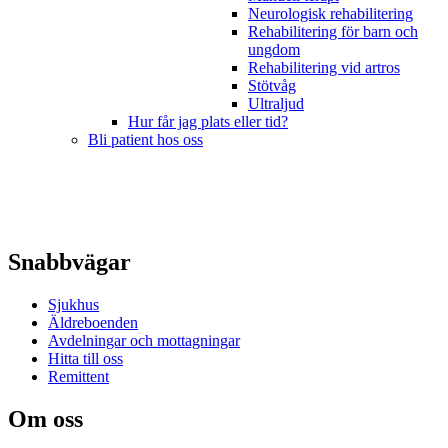
Neurologisk rehabilitering
Rehabilitering för barn och
ungdom
Rehabilitering vid artros
Stötvåg
Ultraljud
Hur får jag plats eller tid?
Bli patient hos oss
Snabbvägar
Sjukhus
Äldreboenden
Avdelningar och mottagningar
Hitta till oss
Remittent
Om oss