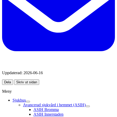
Uppdaterad:
2026-06-16
Dela
Skriv ut sidan
Meny
Sjukhus
Avancerad sjukvård i hemmet (ASIH)
ASIH Bromma
ASIH Innerstaden