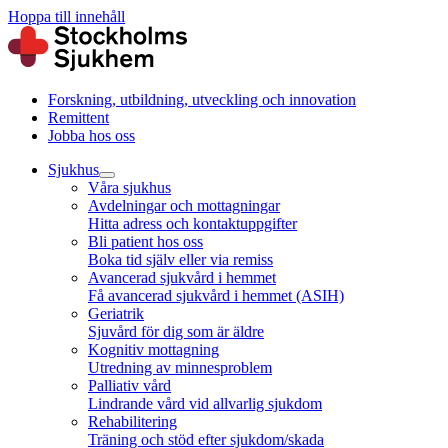
Hoppa till innehåll
Forskning, utbildning, utveckling och innovation
Remittent
Jobba hos oss
Sjukhus
Våra sjukhus
Avdelningar och mottagningar
Hitta adress och kontaktuppgifter
Bli patient hos oss
Boka tid själv eller via remiss
Avancerad sjukvård i hemmet
Få avancerad sjukvård i hemmet (ASIH)
Geriatrik
Sjuvård för dig som är äldre
Kognitiv mottagning
Utredning av minnesproblem
Palliativ vård
Lindrande vård vid allvarlig sjukdom
Rehabilitering
Träning och stöd efter sjukdom/skada