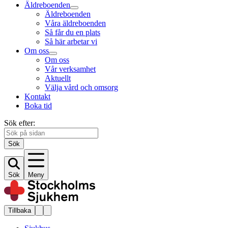
Äldreboenden
Äldreboenden
Våra äldreboenden
Så får du en plats
Så här arbetar vi
Om oss
Om oss
Vår verksamhet
Aktuellt
Välja vård och omsorg
Kontakt
Boka tid
Sök efter:
Sök
Sök
Meny
Tillbaka