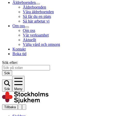
Äldreboenden
Äldreboenden
Våra äldreboenden
Så får du en plats
Så här arbetar vi
Om oss
Om oss
Vår verksamhet
Aktuellt
Välja vård och omsorg
Kontakt
Boka tid
Sök efter:
Sök
Sök
Meny
Tillbaka