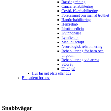
Bassängträning
Cancerrehabilitering
Covid-19-rehabilitering
Föreläsning om mental trötthet
Handrehabilitering
Hemrehab
Idrottsmedicin
Kvinnohälsa
Lymfterapi
Manuell terapi
Neurologisk rehabilitering
Rehabilitering för barn och
ungdom
Rehabilitering vid artros
Stötvåg
Ultraljud
Hur får jag plats eller tid?
Bli patient hos oss
Snabbvägar