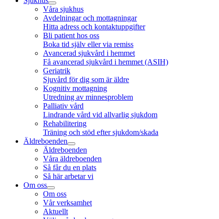
Sjukhus
Våra sjukhus
Avdelningar och mottagningar
Hitta adress och kontaktuppgifter
Bli patient hos oss
Boka tid själv eller via remiss
Avancerad sjukvård i hemmet
Få avancerad sjukvård i hemmet (ASIH)
Geriatrik
Sjuvård för dig som är äldre
Kognitiv mottagning
Utredning av minnesproblem
Palliativ vård
Lindrande vård vid allvarlig sjukdom
Rehabilitering
Träning och stöd efter sjukdom/skada
Äldreboenden
Äldreboenden
Våra äldreboenden
Så får du en plats
Så här arbetar vi
Om oss
Om oss
Vår verksamhet
Aktuellt