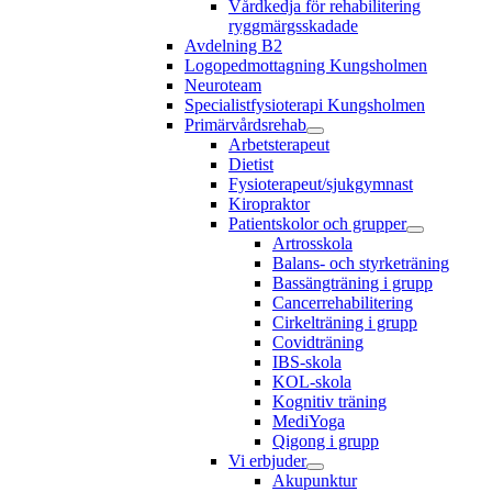
Vårdkedja för rehabilitering
ryggmärgsskadade
Avdelning B2
Logopedmottagning Kungsholmen
Neuroteam
Specialistfysioterapi Kungsholmen
Primärvårdsrehab
Arbetsterapeut
Dietist
Fysioterapeut/sjukgymnast
Kiropraktor
Patientskolor och grupper
Artrosskola
Balans- och styrketräning
Bassängträning i grupp
Cancerrehabilitering
Cirkelträning i grupp
Covidträning
IBS-skola
KOL-skola
Kognitiv träning
MediYoga
Qigong i grupp
Vi erbjuder
Akupunktur