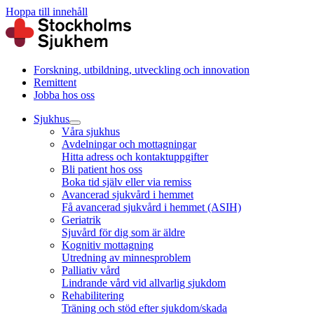
Hoppa till innehåll
Forskning, utbildning, utveckling och innovation
Remittent
Jobba hos oss
Sjukhus
Våra sjukhus
Avdelningar och mottagningar
Hitta adress och kontaktuppgifter
Bli patient hos oss
Boka tid själv eller via remiss
Avancerad sjukvård i hemmet
Få avancerad sjukvård i hemmet (ASIH)
Geriatrik
Sjuvård för dig som är äldre
Kognitiv mottagning
Utredning av minnesproblem
Palliativ vård
Lindrande vård vid allvarlig sjukdom
Rehabilitering
Träning och stöd efter sjukdom/skada