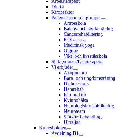
Arbetsterapeut
Dietist
Kiropraktor
Patientskolor och grupper
Artrosskola
Balans- och styrketräning
Cancerrehabilitering
KOL-skola
Medicinsk yoga
Qigong
Vikt- och livsstilsskola
Sjukgymnast/fysioterapeut
Vi erbjuder
Akupunktur
Barn- och ungdomsträning
Diabeteskurs
Hemrehab
Kiropraktor
Kvinnohälsa
Neurologisk rehabilitering
Neuroteam
Stötvågsbehandling
Ultraljud
Kungsholmen
Avdelning B1