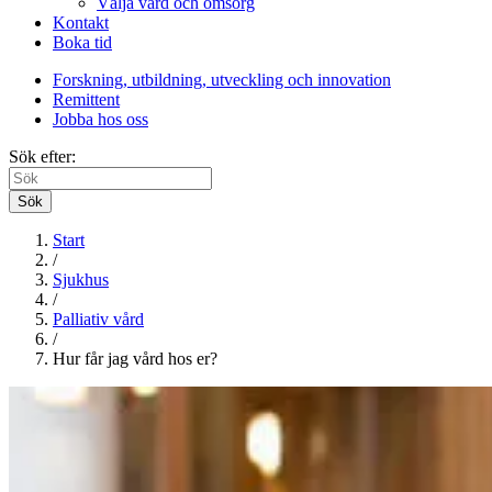
Välja vård och omsorg
Kontakt
Boka tid
Forskning, utbildning, utveckling och innovation
Remittent
Jobba hos oss
Sök efter:
Sök
Start
/
Sjukhus
/
Palliativ vård
/
Hur får jag vård hos er?