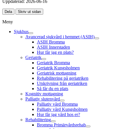
Uppdaterad:
2026-06-16
Dela
Skriv ut sidan
Meny
Sjukhus
Avancerad sjukvård i hemmet (ASIH)
ASIH Bromma
ASIH Innerstaden
Hur får jag en plats?
Geriatrik
Geriatrik Bromma
Geriatrik Kungsholmen
Geriatrisk mottagning
Rehabilitering på geriatriken
Utskrivning från geriatriken
Så får du en plats
Kognitiv mottagning
Palliativ slutenvård
Palliativ vård Bromma
Palliativ vård Kungsholmen
Hur får jag vård hos er?
Rehabilitering
Bromma Primärvårdsrehab