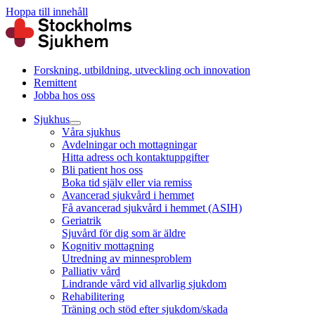
Hoppa till innehåll
Forskning, utbildning, utveckling och innovation
Remittent
Jobba hos oss
Sjukhus
Våra sjukhus
Avdelningar och mottagningar
Hitta adress och kontaktuppgifter
Bli patient hos oss
Boka tid själv eller via remiss
Avancerad sjukvård i hemmet
Få avancerad sjukvård i hemmet (ASIH)
Geriatrik
Sjuvård för dig som är äldre
Kognitiv mottagning
Utredning av minnesproblem
Palliativ vård
Lindrande vård vid allvarlig sjukdom
Rehabilitering
Träning och stöd efter sjukdom/skada