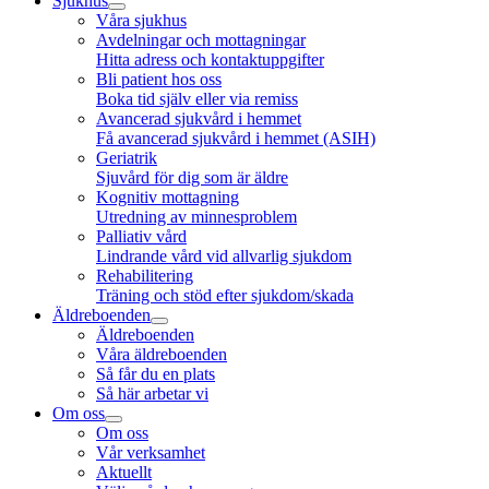
Sjukhus
Våra sjukhus
Avdelningar och mottagningar
Hitta adress och kontaktuppgifter
Bli patient hos oss
Boka tid själv eller via remiss
Avancerad sjukvård i hemmet
Få avancerad sjukvård i hemmet (ASIH)
Geriatrik
Sjuvård för dig som är äldre
Kognitiv mottagning
Utredning av minnesproblem
Palliativ vård
Lindrande vård vid allvarlig sjukdom
Rehabilitering
Träning och stöd efter sjukdom/skada
Äldreboenden
Äldreboenden
Våra äldreboenden
Så får du en plats
Så här arbetar vi
Om oss
Om oss
Vår verksamhet
Aktuellt