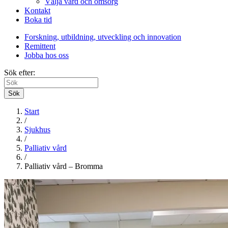
Välja vård och omsorg
Kontakt
Boka tid
Forskning, utbildning, utveckling och innovation
Remittent
Jobba hos oss
Sök efter:
Sök
Start
/
Sjukhus
/
Palliativ vård
/
Palliativ vård – Bromma