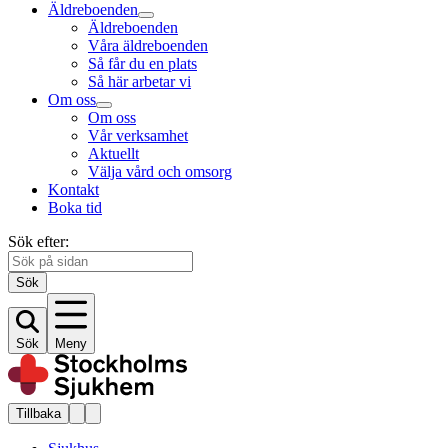
Äldreboenden
Äldreboenden
Våra äldreboenden
Så får du en plats
Så här arbetar vi
Om oss
Om oss
Vår verksamhet
Aktuellt
Välja vård och omsorg
Kontakt
Boka tid
Sök efter:
Sök
Sök
Meny
Tillbaka