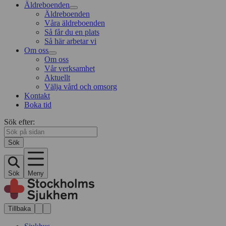
Äldreboenden
Äldreboenden
Våra äldreboenden
Så får du en plats
Så här arbetar vi
Om oss
Om oss
Vår verksamhet
Aktuellt
Välja vård och omsorg
Kontakt
Boka tid
Sök efter:
Sök
Sök
Meny
Tillbaka