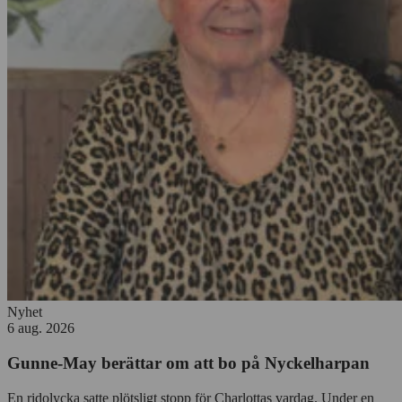
annonser
Nyhet
6 aug. 2026
Gunne-May berättar om att bo på Nyckelharpan
En ridolycka satte plötsligt stopp för Charlottas vardag. Under en