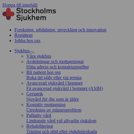
Hoppa till innehåll
Forskning, utbildning, utveckling och innovation
Remittent
Jobba hos oss
Sjukhus
Våra sjukhus
Avdelningar och mottagningar
Hitta adress och kontaktuppgifter
Bli patient hos oss
Boka tid själv eller via remiss
Avancerad sjukvård i hemmet
Få avancerad sjukvård i hemmet (ASIH)
Geriatrik
Sjuvård för dig som är äldre
Kognitiv mottagning
Utredning av minnesproblem
Palliativ vård
Lindrande vård vid allvarlig sjukdom
Rehabilitering
Träning och stöd efter sjukdom/skada