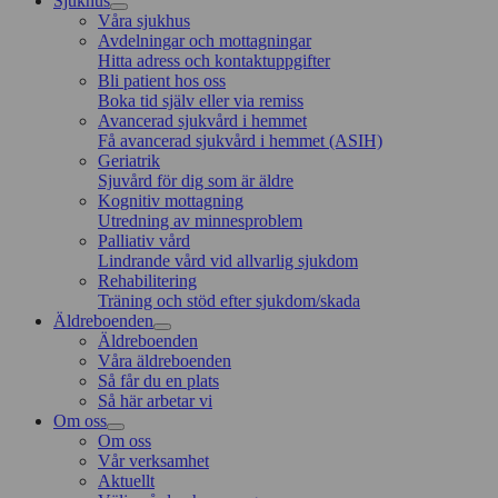
Sjukhus
Våra sjukhus
Avdelningar och mottagningar
Hitta adress och kontaktuppgifter
Bli patient hos oss
Boka tid själv eller via remiss
Avancerad sjukvård i hemmet
Få avancerad sjukvård i hemmet (ASIH)
Geriatrik
Sjuvård för dig som är äldre
Kognitiv mottagning
Utredning av minnesproblem
Palliativ vård
Lindrande vård vid allvarlig sjukdom
Rehabilitering
Träning och stöd efter sjukdom/skada
Äldreboenden
Äldreboenden
Våra äldreboenden
Så får du en plats
Så här arbetar vi
Om oss
Om oss
Vår verksamhet
Aktuellt