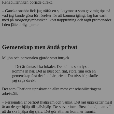
Rehabiliteringen började direkt.
– Ganska snabbt fick jag träffa en sjukgymnast som gav mig tips på
vad jag kunde göra för rörelser för att komma igång. Jag har varit
med på morgongymnastiken, kört trappträning och tagit promenader
i den jättehärliga parken.
Gemenskap men ändå privat
Miljön och personalen gjorde stort intryck.
– Det är fantastiska lokaler. Det känns som lyx att
komma in här. Det är ljust och fint, stora rum och en
gemenskap fast det ändå är privat. Du trivs här, skulle
jag säga direkt.
Det som Charlotta uppskattade allra mest var rehabiliteringens
arbetssätt.
– Personalen är oerhört hjälpsam och vänlig. Det jag uppskattar mest
är att de ger hjälp till självhjälp. De servar inte i första hand, utan vill
att du ska hjälpa dig själv. Det gör att man kommer framåt.