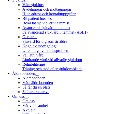
Sjukhus
Våra sjukhus
Avdelningar och mottagningar
Hitta adress och kontaktuppgifter
Bli patient hos oss
Boka tid själv eller via remiss
Avancerad sjukvård i hemmet
Få avancerad sjukvård i hemmet (ASIH)
Geriatrik
Sjuvård för dig som är äldre
Kognitiv mottagning
Utredning av minnesproblem
Palliativ vård
Lindrande vård vid allvarlig sjukdom
Rehabilitering
Träning och stöd efter sjukdom/skada
Äldreboenden
Äldreboenden
Våra äldreboenden
Så får du en plats
Så här arbetar vi
Om oss
Om oss
Vår verksamhet
Aktuellt