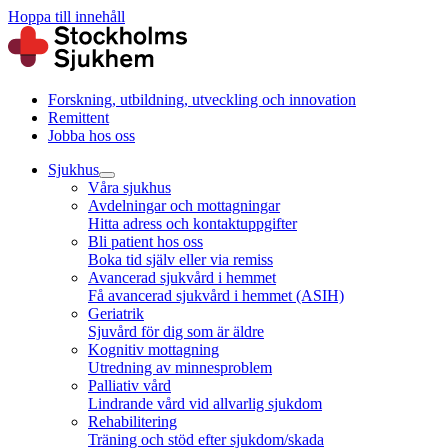
Hoppa till innehåll
Forskning, utbildning, utveckling och innovation
Remittent
Jobba hos oss
Sjukhus
Våra sjukhus
Avdelningar och mottagningar
Hitta adress och kontaktuppgifter
Bli patient hos oss
Boka tid själv eller via remiss
Avancerad sjukvård i hemmet
Få avancerad sjukvård i hemmet (ASIH)
Geriatrik
Sjuvård för dig som är äldre
Kognitiv mottagning
Utredning av minnesproblem
Palliativ vård
Lindrande vård vid allvarlig sjukdom
Rehabilitering
Träning och stöd efter sjukdom/skada