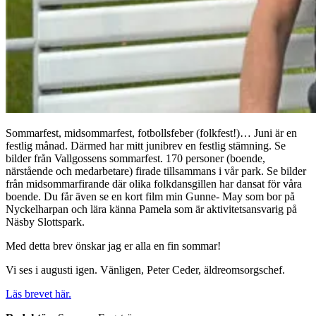
Sommarfest, midsommarfest, fotbollsfeber (folkfest!)… Juni är en
festlig månad. Därmed har mitt junibrev en festlig stämning. Se
bilder från Vallgossens sommarfest. 170 personer (boende,
närstående och medarbetare) firade tillsammans i vår park. Se bilder
från midsommarfirande där olika folkdansgillen har dansat för våra
boende. Du får även se en kort film min Gunne- May som bor på
Nyckelharpan och lära känna Pamela som är aktivitetsansvarig på
Näsby Slottspark.
Med detta brev önskar jag er alla en fin sommar!
Vi ses i augusti igen. Vänligen, Peter Ceder, äldreomsorgschef.
Läs brevet här.