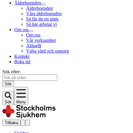
Äldreboenden
Äldreboenden
Våra äldreboenden
Så får du en plats
Så här arbetar vi
Om oss
Om oss
Vår verksamhet
Aktuellt
Välja vård och omsorg
Kontakt
Boka tid
Sök efter:
Sök
Sök
Meny
Tillbaka