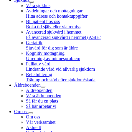
Sjukhus
Våra sjukhus
Avdelningar och mottagningar
Hitta adress och kontaktuppgifter
Bli patient hos oss
Boka tid själv eller via remiss
Avancerad sjukvård i hemmet
Få avancerad sjukvård i hemmet (ASIH)
Geriatrik
Sjuvård för dig som är äldre
Kognitiv mottagning
Utredning av minnesproblem
Palliativ vård
Lindrande vård vid allvarlig sjukdom
Rehabilitering
Träning och stöd efter sjukdom/skada
Äldreboenden
Äldreboenden
Våra äldreboenden
Så får du en plats
Så här arbetar vi
Om oss
Om oss
Vår verksamhet
Aktuellt