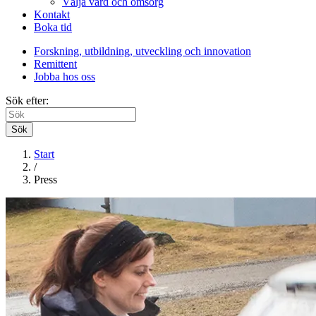
Välja vård och omsorg
Kontakt
Boka tid
Forskning, utbildning, utveckling och innovation
Remittent
Jobba hos oss
Sök efter:
Sök
Start
/
Press