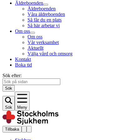
Äldreboenden
Äldreboenden
Våra äldreboenden
Så får du en plats
Så här arbetar vi
Om oss
Om oss
Vår verksamhet
Aktuellt
Välja vård och omsorg
Kontakt
Boka tid
Sök efter:
Sök
Sök
Meny
Tillbaka