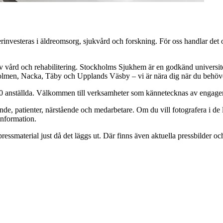
erinvesteras i äldreomsorg, sjukvård och forskning. För oss handlar det
tiv vård och rehabilitering. Stockholms Sjukhem är en godkänd universit
olmen, Nacka, Täby och Upplands Väsby – vi är nära dig när du behöv
 700 anställda. Välkommen till verksamheter som kännetecknas av enga
de, patienter, närstående och medarbetare. Om du vill fotografera i de l
information.
essmaterial just då det läggs ut. Där finns även aktuella pressbilder o