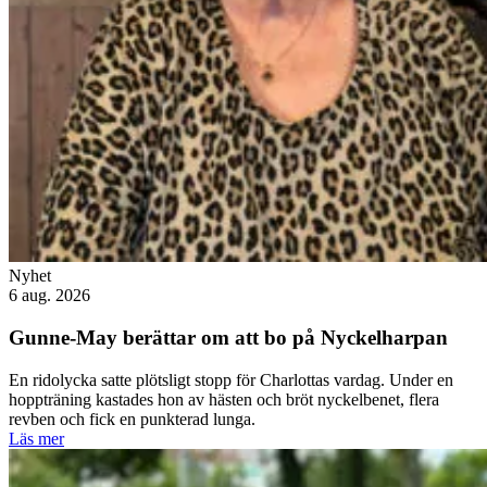
Nyhet
6 aug. 2026
Gunne-May berättar om att bo på Nyckelharpan
En ridolycka satte plötsligt stopp för Charlottas vardag. Under en
hoppträning kastades hon av hästen och bröt nyckelbenet, flera
revben och fick en punkterad lunga.
Läs mer