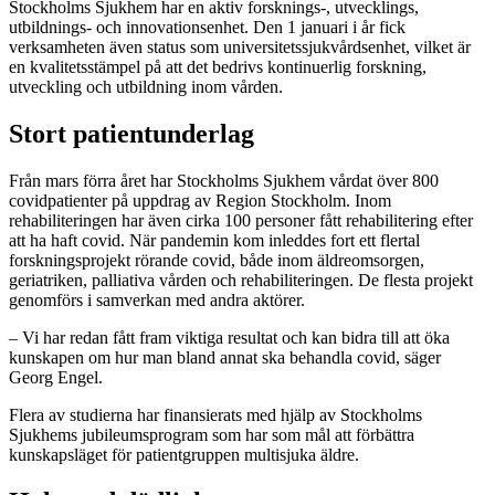
Stockholms Sjukhem har en aktiv forsknings-, utvecklings,
utbildnings- och innovationsenhet. Den 1 januari i år fick
verksamheten även status som universitetssjukvårdsenhet, vilket är
en kvalitetsstämpel på att det bedrivs kontinuerlig forskning,
utveckling och utbildning inom vården.
Stort patientunderlag
Från mars förra året har Stockholms Sjukhem vårdat över 800
covidpatienter på uppdrag av Region Stockholm. Inom
rehabiliteringen har även cirka 100 personer fått rehabilitering efter
att ha haft covid. När pandemin kom inleddes fort ett flertal
forskningsprojekt rörande covid, både inom äldreomsorgen,
geriatriken, palliativa vården och rehabiliteringen. De flesta projekt
genomförs i samverkan med andra aktörer.
– Vi har redan fått fram viktiga resultat och kan bidra till att öka
kunskapen om hur man bland annat ska behandla covid, säger
Georg Engel.
Flera av studierna har finansierats med hjälp av Stockholms
Sjukhems jubileumsprogram som har som mål att förbättra
kunskapsläget för patientgruppen multisjuka äldre.