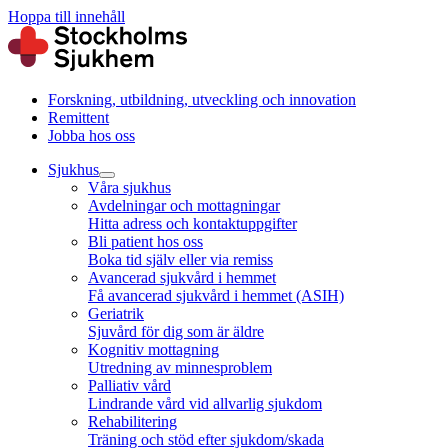
Hoppa till innehåll
Forskning, utbildning, utveckling och innovation
Remittent
Jobba hos oss
Sjukhus
Våra sjukhus
Avdelningar och mottagningar
Hitta adress och kontaktuppgifter
Bli patient hos oss
Boka tid själv eller via remiss
Avancerad sjukvård i hemmet
Få avancerad sjukvård i hemmet (ASIH)
Geriatrik
Sjuvård för dig som är äldre
Kognitiv mottagning
Utredning av minnesproblem
Palliativ vård
Lindrande vård vid allvarlig sjukdom
Rehabilitering
Träning och stöd efter sjukdom/skada