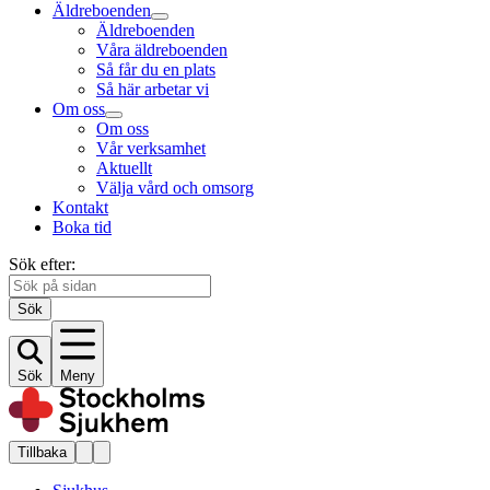
Äldreboenden
Äldreboenden
Våra äldreboenden
Så får du en plats
Så här arbetar vi
Om oss
Om oss
Vår verksamhet
Aktuellt
Välja vård och omsorg
Kontakt
Boka tid
Sök efter:
Sök
Sök
Meny
Tillbaka