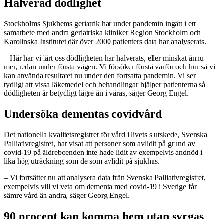
Halverad dödlighet
Stockholms Sjukhems geriatrik har under pandemin ingått i ett
samarbete med andra geriatriska kliniker Region Stockholm och
Karolinska Institutet där över 2000 patienters data har analyserats.
– Här har vi lärt oss dödligheten har halverats, eller minskat ännu
mer, redan under första vågen. Vi försöker förstå varför och hur så vi
kan använda resultatet nu under den fortsatta pandemin. Vi ser
tydligt att vissa läkemedel och behandlingar hjälper patienterna så
dödligheten är betydligt lägre än i våras, säger Georg Engel.
Undersöka dementas covidvård
Det nationella kvalitetsregistret för vård i livets slutskede, Svenska
Palliativregistret, har visat att personer som avlidit på grund av
covid-19 på äldreboenden inte hade lidit av exempelvis andnöd i
lika hög uträckning som de som avlidit på sjukhus.
– Vi fortsätter nu att analysera data från Svenska Palliativregistret,
exempelvis vill vi veta om dementa med covid-19 i Sverige får
sämre vård än andra, säger Georg Engel.
90 procent kan komma hem utan syrgas