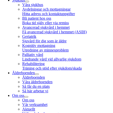
Sjukhus
Våra sjukhus
Avdelningar och mottagningar
Hitta adress och kontaktuppgifter
Bli patient hos oss
Boka tid själv eller via remiss
Avancerad sjukvård i hemmet
Få avancerad sjukvård i hemmet (ASIH)
Geriatrik
Sjuvård för dig som är äldre
Kognitiv mottagning
Utredning av minnesproblem
Palliativ vård
Lindrande vård vid allvarlig sjukdom
Rehabilitering
Träning och stöd efter sjukdom/skada
Äldreboenden
Äldreboenden
Våra äldreboenden
Så får du en plats
Så här arbetar vi
Om oss
Om oss
Vår verksamhet
Aktuellt