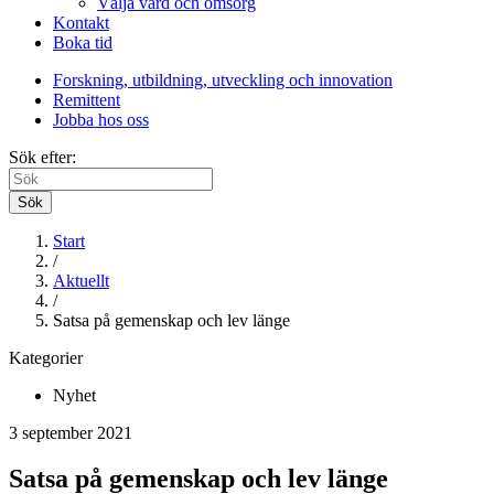
Välja vård och omsorg
Kontakt
Boka tid
Forskning, utbildning, utveckling och innovation
Remittent
Jobba hos oss
Sök efter:
Sök
Start
/
Aktuellt
/
Satsa på gemenskap och lev länge
Kategorier
Nyhet
3 september 2021
Satsa på gemenskap och lev länge