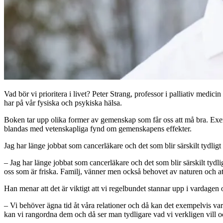
Vad bör vi prioritera i livet? Peter Strang, professor i palliativ m
har på vår fysiska och psykiska hälsa.
Boken tar upp olika former av gemenskap som får oss att må bra. Exe
blandas med vetenskapliga fynd om gemenskapens effekter.
Jag har länge jobbat som cancerläkare och det som blir särskilt tydligt
– Jag har länge jobbat som cancerläkare och det som blir särskilt tydli
oss som är friska. Familj, vänner men också behovet av naturen och att
Han menar att det är viktigt att vi regelbundet stannar upp i vardagen o
– Vi behöver ägna tid åt våra relationer och då kan det exempelvis vara 
kan vi rangordna dem och då ser man tydligare vad vi verkligen vill oc