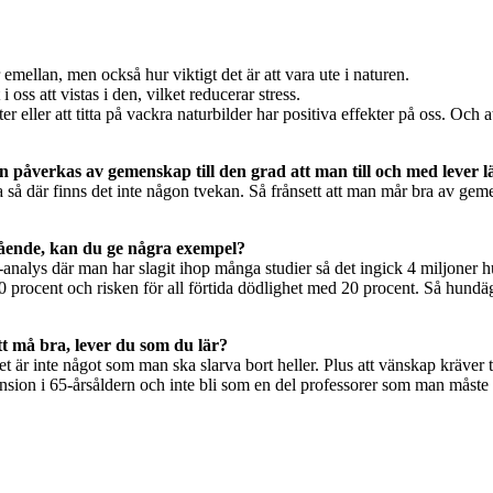
ellan, men också hur viktigt det är att vara ute i naturen.
i oss att vistas i den, vilket reducerar stress.
ter eller att titta på vackra naturbilder har positiva effekter på oss. Och
an påverkas av gemenskap till den grad att man till och med lever 
rda så där finns det inte någon tvekan. Så frånsett att man mår bra av ge
mående, kan du ge några exempel?
a-analys där man har slagit ihop många studier så det ingick 4 miljoner 
procent och risken för all förtida dödlighet med 20 procent. Så hundäga
att må bra, lever du som du lär?
et är inte något som man ska slarva bort heller. Plus att vänskap kräver 
pension i 65-årsåldern och inte bli som en del professorer som man måste 