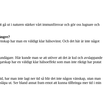
 att gå ut i naturen stärker vårt immunförsvar och gör oss lugnare och
längre?
menskap har man en väldigt klar hälsovinst. Och det här är inte något
hundägare. Här kunde man se att utöver att det är kul och avslappande
rskap har en väldigt klar hälsoeffekt som man inte riktigt har pratat
tid, har man inte lagt ner tid så blir det inte någon vänskap, utan man
släpa ut. Ser bland annat fram emot att kunna tillbringa mer tid i min