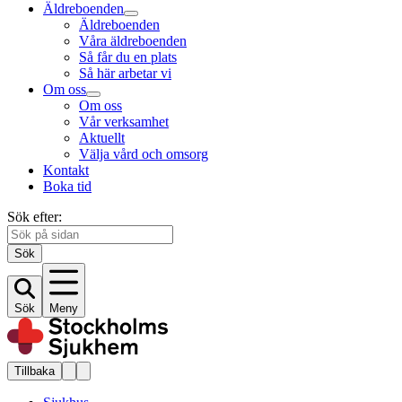
Äldreboenden
Äldreboenden
Våra äldreboenden
Så får du en plats
Så här arbetar vi
Om oss
Om oss
Vår verksamhet
Aktuellt
Välja vård och omsorg
Kontakt
Boka tid
Sök efter:
Sök
Sök
Meny
Tillbaka