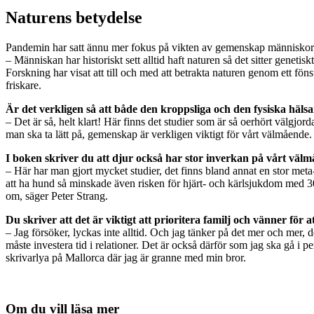
Naturens betydelse
Pandemin har satt ännu mer fokus på vikten av gemenskap människor em
– Människan har historiskt sett alltid haft naturen så det sitter genetiskt 
Forskning har visat att till och med att betrakta naturen genom ett föns
friskare.
Är det verkligen så att både den kroppsliga och den fysiska häls
– Det är så, helt klart! Här finns det studier som är så oerhört välgjo
man ska ta lätt på, gemenskap är verkligen viktigt för vårt välmående.
I boken skriver du att djur också har stor inverkan på vårt väl
– Här har man gjort mycket studier, det finns bland annat en stor met
att ha hund så minskade även risken för hjärt- och kärlsjukdom med 30 
om, säger Peter Strang.
Du skriver att det är viktigt att prioritera familj och vänner för 
– Jag försöker, lyckas inte alltid. Och jag tänker på det mer och mer, d
måste investera tid i relationer. Det är också därför som jag ska gå i 
skrivarlya på Mallorca där jag är granne med min bror.
Om du vill läsa mer