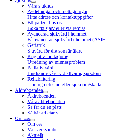
Sjukhus
Våra sjukhus
Avdelningar och mottagningar
Hitta adress och kontaktuppgifter
Bli patient hos oss
Boka tid själv eller via remiss
Avancerad sjukvård i hemmet
Få avancerad sjukvård i hemmet (ASIH)
Geriatrik
Sjuvård för dig som är äldre
Kognitiv mottagning
Utredning av minnesproblem
Palliativ vård
Lindrande vård vid allvarlig sjukdom
Rehabilitering
Träning och stöd efter sjukdom/skada
Äldreboenden
Äldreboenden
Våra äldreboenden
Så får du en plats
Så här arbetar vi
Om oss
Om oss
Vår verksamhet
Aktuellt