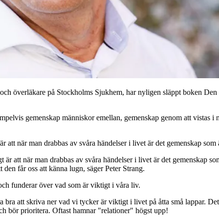
edicin och överläkare på Stockholms Sjukhem, har nyligen släppt boken
mpelvis gemenskap människor emellan, gemenskap genom att vistas i na
 är att när man drabbas av svåra händelser i livet är det gemenskap som ä
gt är att när man drabbas av svåra händelser i livet är det gemenskap som
 den får oss att känna lugn, säger Peter Strang.
ch funderar över vad som är viktigt i våra liv.
bra att skriva ner vad vi tycker är viktigt i livet på åtta små lappar. De
h bör prioritera. Oftast hamnar "relationer" högst upp!