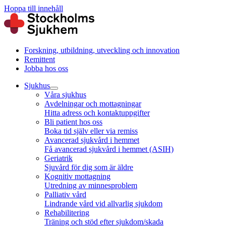
Hoppa till innehåll
Forskning, utbildning, utveckling och innovation
Remittent
Jobba hos oss
Sjukhus
Våra sjukhus
Avdelningar och mottagningar
Hitta adress och kontaktuppgifter
Bli patient hos oss
Boka tid själv eller via remiss
Avancerad sjukvård i hemmet
Få avancerad sjukvård i hemmet (ASIH)
Geriatrik
Sjuvård för dig som är äldre
Kognitiv mottagning
Utredning av minnesproblem
Palliativ vård
Lindrande vård vid allvarlig sjukdom
Rehabilitering
Träning och stöd efter sjukdom/skada