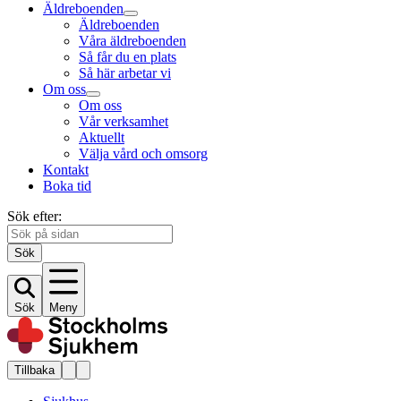
Äldreboenden
Äldreboenden
Våra äldreboenden
Så får du en plats
Så här arbetar vi
Om oss
Om oss
Vår verksamhet
Aktuellt
Välja vård och omsorg
Kontakt
Boka tid
Sök efter:
Sök
Sök
Meny
Tillbaka