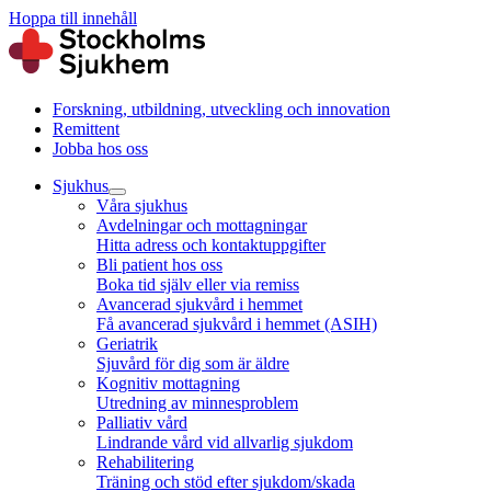
Hoppa till innehåll
Forskning, utbildning, utveckling och innovation
Remittent
Jobba hos oss
Sjukhus
Våra sjukhus
Avdelningar och mottagningar
Hitta adress och kontaktuppgifter
Bli patient hos oss
Boka tid själv eller via remiss
Avancerad sjukvård i hemmet
Få avancerad sjukvård i hemmet (ASIH)
Geriatrik
Sjuvård för dig som är äldre
Kognitiv mottagning
Utredning av minnesproblem
Palliativ vård
Lindrande vård vid allvarlig sjukdom
Rehabilitering
Träning och stöd efter sjukdom/skada