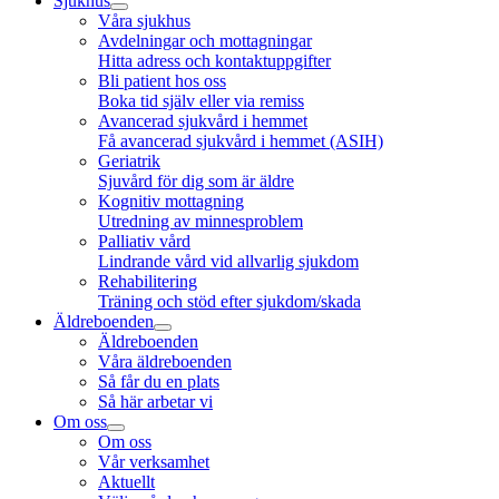
Sjukhus
Våra sjukhus
Avdelningar och mottagningar
Hitta adress och kontaktuppgifter
Bli patient hos oss
Boka tid själv eller via remiss
Avancerad sjukvård i hemmet
Få avancerad sjukvård i hemmet (ASIH)
Geriatrik
Sjuvård för dig som är äldre
Kognitiv mottagning
Utredning av minnesproblem
Palliativ vård
Lindrande vård vid allvarlig sjukdom
Rehabilitering
Träning och stöd efter sjukdom/skada
Äldreboenden
Äldreboenden
Våra äldreboenden
Så får du en plats
Så här arbetar vi
Om oss
Om oss
Vår verksamhet
Aktuellt