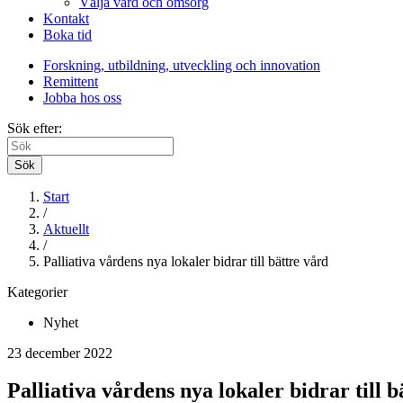
Välja vård och omsorg
Kontakt
Boka tid
Forskning, utbildning, utveckling och innovation
Remittent
Jobba hos oss
Sök efter:
Sök
Start
/
Aktuellt
/
Palliativa vårdens nya lokaler bidrar till bättre vård
Kategorier
Nyhet
23 december 2022
Palliativa vårdens nya lokaler bidrar till b