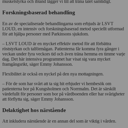
muskelstyrka och ibland lägger vi till att träna talet samtidigt.
Forskningsbaserad behandling
En av de specialiserade behandlingarna som erbjuds är LSVT
LOUD, en intensiv och forskningsbaserad metod speciellt utformad
för att hjälpa personer med Parkinsons sjukdom.
– LSVT LOUD är en mycket effektiv metod för att förbättra
röststyrkan och talförmågan. Patienterna får komma fyra gånger i
veckan under fyra veckors tid och även träna hemma en timme varje
dag. Det här intensiva programmet har visat sig vara mycket
framgångsrikt, säger Emmy Johansson.
Flexibilitet är också en nyckel på den nya mottagningen.
– För de som har svårt att ta sig hit erbjuder vi hembesök om
patienterna bor på Kungsholmen och Norrmalm. Det är särskilt
värdefullt för personer som bor på vårdboenden eller har svårigheter
att förflytta sig, säger Emmy Johansson.
Delaktighet hos närstående
Att inkludera närstående är en annan del som är viktig i vården.