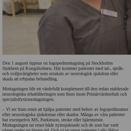
Den 1 augusti öppnar en logopedmottagning på Stockholms
Sjukhem på Kungsholmen. Här kommer patienter med tal-, språk-
och sväljsvårigheter som orsakats av neurologisk sjukdom eller
skada att erbjudas behandling.
Mottagningen blir ett värdefullt komplement till den redan etablerade
neurologiska rehabiliteringen som finns inom Primärvårdsrehab och
specialistfysiomottagningen.
– Vi ser fram emot att hjälpa patienter med behov av logopedinsatser
efter neurologiska sjukdomar eller skador. Många av våra patienter
har exempelvis MS, Parkinson, stroke eller hjärntumör.
Mottagningen tar emot både nyinsjuknade och de som har varit
sämre under en längre tid. Och vi tar emot patienter i alla åldrar,