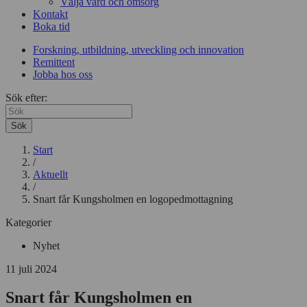
Välja vård och omsorg
Kontakt
Boka tid
Forskning, utbildning, utveckling och innovation
Remittent
Jobba hos oss
Sök efter:
Sök
Start
/
Aktuellt
/
Snart får Kungsholmen en logopedmottagning
Kategorier
Nyhet
11 juli 2024
Snart får Kungsholmen en