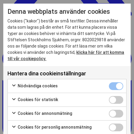
Denna webbplats använder cookies
Cookies ("kakor") består av små textfiler. Dessa innehåller
data som lagras på din enhet. För att kunna placera vissa
typer av cookies behöver vi inhämta ditt samtycke. Vi på
Stiftelsen Stockholms Sjukhem, orgnr. 8020029818 använder
oss av följande slags cookies. För att läsa mer om vilka
cookies vi använder och lagringstid,
klicka här för att komma
till vår cookiepolicy.
Hantera dina cookieinställningar
Nödvändiga
Nödvändiga cookies
cookies
Markera
kryssruta
för
Cookies
Cookies för statistik
att
för
Markera
samtycka
statistik
för
Cookies
Cookies för annonsmätning
till
kryssruta
att
för
Markera
användning
samtycka
annonsmätn
för
av
Cookies
Cookies för personlig annonsmätning
till
kryssruta
att
Nödvändiga
för
Markera
användning