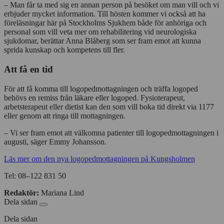
– Man får ta med sig en annan person på besöket om man vill och vi
erbjuder mycket information. Till hösten kommer vi också att ha
föreläsningar här på Stockholms Sjukhem både för anhöriga och
personal som vill veta mer om rehabilitering vid neurologiska
sjukdomar, berättar Anna Blåberg som ser fram emot att kunna
sprida kunskap och kompetens till fler.
Att få en tid
För att få komma till logopedmottagningen och träffa logoped
behövs en remiss från läkare eller logoped. Fysioterapeut,
arbetsterapeut eller dietist kan den som vill boka tid direkt via 1177
eller genom att ringa till mottagningen.
– Vi ser fram emot att välkomna patienter till logopedmottagningen i
augusti, säger Emmy Johansson.
Läs mer om den nya logopedmottagningen på Kungsholmen
Tel: 08–122 831 50
Redaktör:
Mariana Lind
Dela sidan
Dela sidan