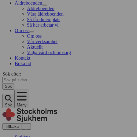
Äldreboenden
Äldreboenden
Våra äldreboenden
Så får du en plats
Så här arbetar vi
Om oss
Om oss
Vår verksamhet
Aktuellt
Välja vård och omsorg
Kontakt
Boka tid
Sök efter:
Sök
Sök
Meny
Tillbaka