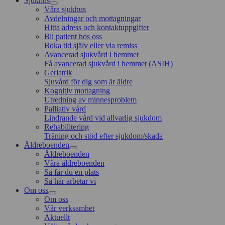
Sjukhus
Våra sjukhus
Avdelningar och mottagningar
Hitta adress och kontaktuppgifter
Bli patient hos oss
Boka tid själv eller via remiss
Avancerad sjukvård i hemmet
Få avancerad sjukvård i hemmet (ASIH)
Geriatrik
Sjuvård för dig som är äldre
Kognitiv mottagning
Utredning av minnesproblem
Palliativ vård
Lindrande vård vid allvarlig sjukdom
Rehabilitering
Träning och stöd efter sjukdom/skada
Äldreboenden
Äldreboenden
Våra äldreboenden
Så får du en plats
Så här arbetar vi
Om oss
Om oss
Vår verksamhet
Aktuellt