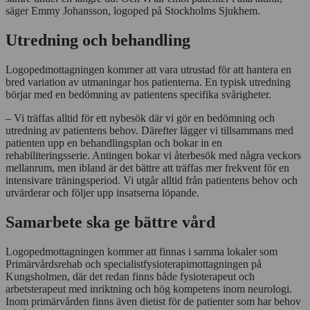
säger Emmy Johansson, logoped på Stockholms Sjukhem.
Utredning och behandling
Logopedmottagningen kommer att vara utrustad för att hantera en
bred variation av utmaningar hos patienterna. En typisk utredning
börjar med en bedömning av patientens specifika svårigheter.
– Vi träffas alltid för ett nybesök där vi gör en bedömning och
utredning av patientens behov. Därefter lägger vi tillsammans med
patienten upp en behandlingsplan och bokar in en
rehabiliteringsserie. Antingen bokar vi återbesök med några veckors
mellanrum, men ibland är det bättre att träffas mer frekvent för en
intensivare träningsperiod. Vi utgår alltid från patientens behov och
utvärderar och följer upp insatserna löpande.
Samarbete ska ge bättre vård
Logopedmottagningen kommer att finnas i samma lokaler som
Primärvårdsrehab och specialistfysioterapimottagningen på
Kungsholmen, där det redan finns både fysioterapeut och
arbetsterapeut med inriktning och hög kompetens inom neurologi.
Inom primärvården finns även dietist för de patienter som har behov