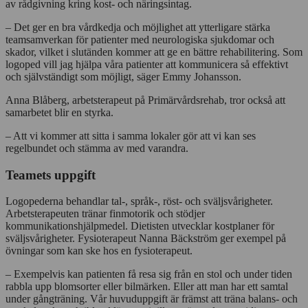
av rådgivning kring kost- och näringsintag.
– Det ger en bra vårdkedja och möjlighet att ytterligare stärka
teamsamverkan för patienter med neurologiska sjukdomar och
skador, vilket i slutänden kommer att ge en bättre rehabilitering. Som
logoped vill jag hjälpa våra patienter att kommunicera så effektivt
och självständigt som möjligt, säger Emmy Johansson.
Anna Blåberg, arbetsterapeut på Primärvårdsrehab, tror också att
samarbetet blir en styrka.
– Att vi kommer att sitta i samma lokaler gör att vi kan ses
regelbundet och stämma av med varandra.
Teamets uppgift
Logopederna behandlar tal-, språk-, röst- och sväljsvårigheter.
Arbetsterapeuten tränar finmotorik och stödjer
kommunikationshjälpmedel. Dietisten utvecklar kostplaner för
sväljsvårigheter. Fysioterapeut Nanna Bäckström ger exempel på
övningar som kan ske hos en fysioterapeut.
– Exempelvis kan patienten få resa sig från en stol och under tiden
rabbla upp blomsorter eller bilmärken. Eller att man har ett samtal
under gångträning. Vår huvuduppgift är främst att träna balans- och