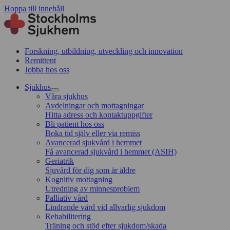
Hoppa till innehåll
Forskning, utbildning, utveckling och innovation
Remittent
Jobba hos oss
Sjukhus
Våra sjukhus
Avdelningar och mottagningar
Hitta adress och kontaktuppgifter
Bli patient hos oss
Boka tid själv eller via remiss
Avancerad sjukvård i hemmet
Få avancerad sjukvård i hemmet (ASIH)
Geriatrik
Sjuvård för dig som är äldre
Kognitiv mottagning
Utredning av minnesproblem
Palliativ vård
Lindrande vård vid allvarlig sjukdom
Rehabilitering
Träning och stöd efter sjukdom/skada