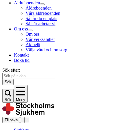
Äldreboenden
Äldreboenden
Våra äldreboenden
Så får du en plats
Så här arbetar vi
Om oss
Om oss
Vår verksamhet
Aktuellt
Välja vård och omsorg
Kontakt
Boka tid
Sök efter:
Sök
Sök
Meny
Tillbaka