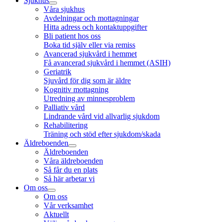
Sjukhus
Våra sjukhus
Avdelningar och mottagningar
Hitta adress och kontaktuppgifter
Bli patient hos oss
Boka tid själv eller via remiss
Avancerad sjukvård i hemmet
Få avancerad sjukvård i hemmet (ASIH)
Geriatrik
Sjuvård för dig som är äldre
Kognitiv mottagning
Utredning av minnesproblem
Palliativ vård
Lindrande vård vid allvarlig sjukdom
Rehabilitering
Träning och stöd efter sjukdom/skada
Äldreboenden
Äldreboenden
Våra äldreboenden
Så får du en plats
Så här arbetar vi
Om oss
Om oss
Vår verksamhet
Aktuellt