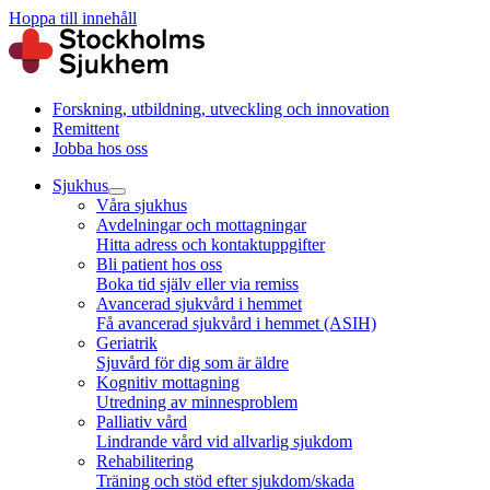
Hoppa till innehåll
Forskning, utbildning, utveckling och innovation
Remittent
Jobba hos oss
Sjukhus
Våra sjukhus
Avdelningar och mottagningar
Hitta adress och kontaktuppgifter
Bli patient hos oss
Boka tid själv eller via remiss
Avancerad sjukvård i hemmet
Få avancerad sjukvård i hemmet (ASIH)
Geriatrik
Sjuvård för dig som är äldre
Kognitiv mottagning
Utredning av minnesproblem
Palliativ vård
Lindrande vård vid allvarlig sjukdom
Rehabilitering
Träning och stöd efter sjukdom/skada