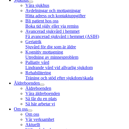
Sjukhus
Våra sjukhus
Avdelningar och mottagningar
Hitta adress och kontaktuppgifter
Bli patient hos oss
Boka tid själv eller via remiss
Avancerad sjukvård i hemmet
Få avancerad sjukvård i hemmet (ASIH)
Geriatrik
Sjuvård för dig som är äldre
Kognitiv mottagning
Utredning av minnesproblem
Palliativ vård
Lindrande vård vid allvarlig sjukdom
Rehabilitering
Träning och stöd efter sjukdom/skada
Äldreboenden
Äldreboenden
Våra äldreboenden
Så får du en plats
Så här arbetar vi
Om oss
Om oss
Vår verksamhet
Aktuellt