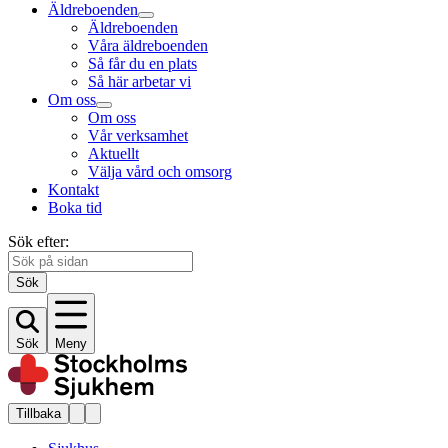
Äldreboenden
Äldreboenden
Våra äldreboenden
Så får du en plats
Så här arbetar vi
Om oss
Om oss
Vår verksamhet
Aktuellt
Välja vård och omsorg
Kontakt
Boka tid
Sök efter:
Sök
Sök
Meny
Tillbaka