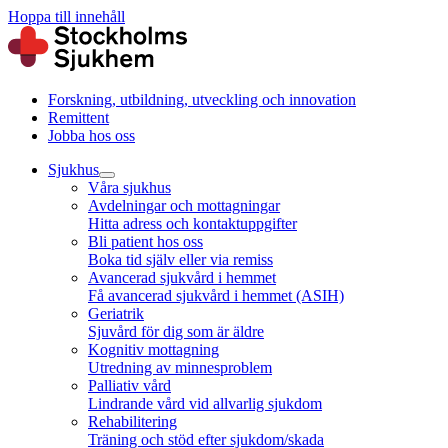
Hoppa till innehåll
Forskning, utbildning, utveckling och innovation
Remittent
Jobba hos oss
Sjukhus
Våra sjukhus
Avdelningar och mottagningar
Hitta adress och kontaktuppgifter
Bli patient hos oss
Boka tid själv eller via remiss
Avancerad sjukvård i hemmet
Få avancerad sjukvård i hemmet (ASIH)
Geriatrik
Sjuvård för dig som är äldre
Kognitiv mottagning
Utredning av minnesproblem
Palliativ vård
Lindrande vård vid allvarlig sjukdom
Rehabilitering
Träning och stöd efter sjukdom/skada