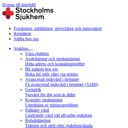
Hoppa till innehåll
Forskning, utbildning, utveckling och innovation
Remittent
Jobba hos oss
Sjukhus
Våra sjukhus
Avdelningar och mottagningar
Hitta adress och kontaktuppgifter
Bli patient hos oss
Boka tid själv eller via remiss
Avancerad sjukvård i hemmet
Få avancerad sjukvård i hemmet (ASIH)
Geriatrik
Sjuvård för dig som är äldre
Kognitiv mottagning
Utredning av minnesproblem
Palliativ vård
Lindrande vård vid allvarlig sjukdom
Rehabilitering
Träning och stöd efter sjukdom/skada