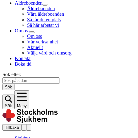
Äldreboenden
Äldreboenden
Våra äldreboenden
Så får du en plats
Så här arbetar vi
Om oss
Om oss
Vår verksamhet
Aktuellt
Välja vård och omsorg
Kontakt
Boka tid
Sök efter:
Sök
Sök
Meny
Tillbaka