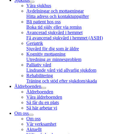
Sjukhus
Våra sjukhus
Avdelningar och mottagningar
Hitta adress och kontaktuppgifter
Bli patient hos oss
Boka tid själv eller via remiss
Avancerad sjukvård i hemmet
Få avancerad sjukvård i hemmet (ASIH)
Geriatrik
Sjuvård för dig som är äldre
Kognitiv mottagning
Utredning av minnesproblem
Palliativ vård
Lindrande vård vid allvarlig sjukdom
Rehabilitering
Träning och stöd efter sjukdom/skada
Äldreboenden
Äldreboenden
Våra äldreboenden
Så får du en plats
Så här arbetar vi
Om oss
Om oss
Vår verksamhet
Aktuellt