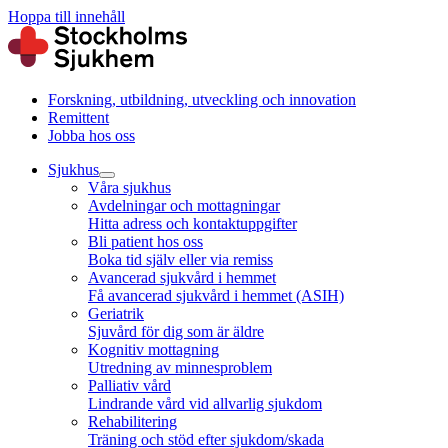
Hoppa till innehåll
Forskning, utbildning, utveckling och innovation
Remittent
Jobba hos oss
Sjukhus
Våra sjukhus
Avdelningar och mottagningar
Hitta adress och kontaktuppgifter
Bli patient hos oss
Boka tid själv eller via remiss
Avancerad sjukvård i hemmet
Få avancerad sjukvård i hemmet (ASIH)
Geriatrik
Sjuvård för dig som är äldre
Kognitiv mottagning
Utredning av minnesproblem
Palliativ vård
Lindrande vård vid allvarlig sjukdom
Rehabilitering
Träning och stöd efter sjukdom/skada