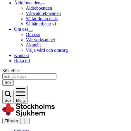
Äldreboenden
Äldreboenden
Våra äldreboenden
Så får du en plats
Så här arbetar vi
Om oss
Om oss
Vår verksamhet
Aktuellt
Välja vård och omsorg
Kontakt
Boka tid
Sök efter:
Sök
Sök
Meny
Tillbaka