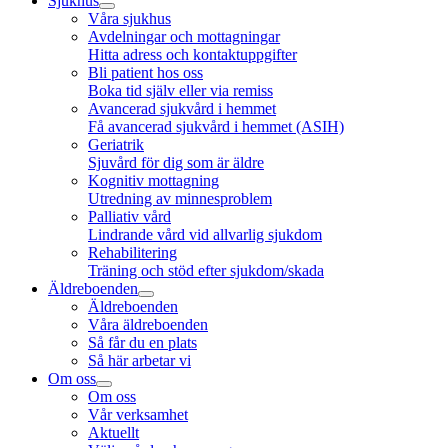
Sjukhus
Våra sjukhus
Avdelningar och mottagningar
Hitta adress och kontaktuppgifter
Bli patient hos oss
Boka tid själv eller via remiss
Avancerad sjukvård i hemmet
Få avancerad sjukvård i hemmet (ASIH)
Geriatrik
Sjuvård för dig som är äldre
Kognitiv mottagning
Utredning av minnesproblem
Palliativ vård
Lindrande vård vid allvarlig sjukdom
Rehabilitering
Träning och stöd efter sjukdom/skada
Äldreboenden
Äldreboenden
Våra äldreboenden
Så får du en plats
Så här arbetar vi
Om oss
Om oss
Vår verksamhet
Aktuellt