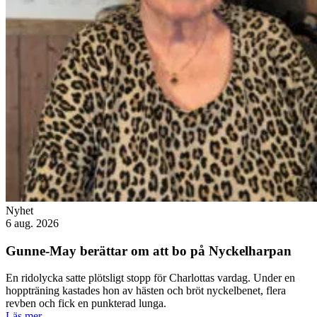
Nyhet
6 aug. 2026
Gunne-May berättar om att bo på Nyckelharpan
En ridolycka satte plötsligt stopp för Charlottas vardag. Under en
hoppträning kastades hon av hästen och bröt nyckelbenet, flera
revben och fick en punkterad lunga.
Läs mer