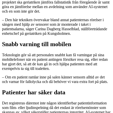
projektet ska geriatriken jämföra fallstatistik från föregående år samt
göra en jämförelse mellan en avdelning som använder AI-systemet
och en som inte gör det.
– Den här tekniken övervakar bland annat patienternas rörelser i
sängen med hjälp av sensorer som är monterade i taket i
patientsalarna, säger Carina Dagberg Hasselblad, ställföreträdande
enhetschef på geriatriken på Kungsholmen.
Snabb varning till mobilen
Teknologin gör så att personalen snabbt kan få varningar på sina
mobiltelefoner när en patient antingen försöker resa sig, eller redan
har gjort det, så att de kan gå in och hjälpa patienten med att
exempelvis ta sig till toaletten.
– Om en patient ramlar inne på salen känner sensorn alltid av det
och varnar för fallolycka och då behöver vi vara extra fort på plats.
Patienter har säker data
Det registreras däremot inte någon identifierbar patientinformation
som film- eller ljudinspelning då det endast är rörelsemönster som
skannas av, vilket säkerställer patienternas integritet. AI-systemet har