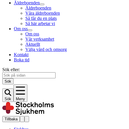
Äldreboenden
Äldreboenden
Våra äldreboenden
Så får du en plats
Så här arbetar vi
Om oss
Om oss
Vår verksamhet
Aktuellt
Välja vård och omsorg
Kontakt
Boka tid
Sök efter:
Sök
Sök
Meny
Tillbaka