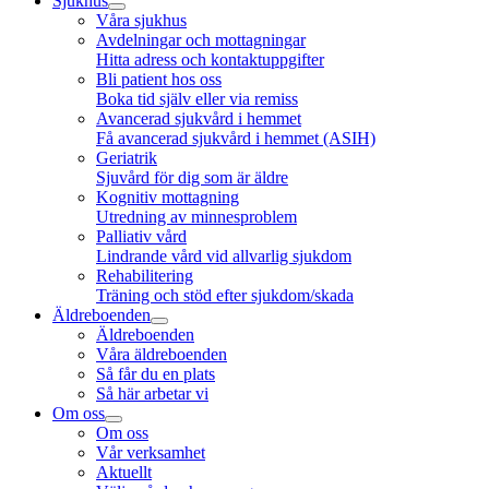
Sjukhus
Våra sjukhus
Avdelningar och mottagningar
Hitta adress och kontaktuppgifter
Bli patient hos oss
Boka tid själv eller via remiss
Avancerad sjukvård i hemmet
Få avancerad sjukvård i hemmet (ASIH)
Geriatrik
Sjuvård för dig som är äldre
Kognitiv mottagning
Utredning av minnesproblem
Palliativ vård
Lindrande vård vid allvarlig sjukdom
Rehabilitering
Träning och stöd efter sjukdom/skada
Äldreboenden
Äldreboenden
Våra äldreboenden
Så får du en plats
Så här arbetar vi
Om oss
Om oss
Vår verksamhet
Aktuellt