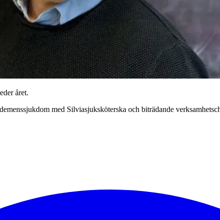
eder året.
om demenssjukdom med Silviasjuksköterska och biträdande verksamhetsch