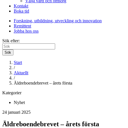
Välja vård och omsorg
Kontakt
Boka tid
Forskning, utbildning, utveckling och innovation
Remittent
Jobba hos oss
Sök efter:
Sök
Start
/
Aktuellt
/
Äldreboendebrevet – årets första
Kategorier
Nyhet
24 januari 2025
Äldreboendebrevet – årets första