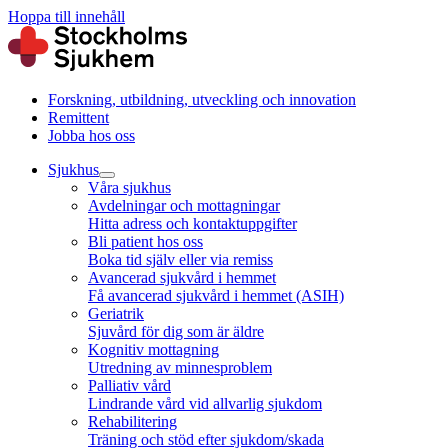
Hoppa till innehåll
Forskning, utbildning, utveckling och innovation
Remittent
Jobba hos oss
Sjukhus
Våra sjukhus
Avdelningar och mottagningar
Hitta adress och kontaktuppgifter
Bli patient hos oss
Boka tid själv eller via remiss
Avancerad sjukvård i hemmet
Få avancerad sjukvård i hemmet (ASIH)
Geriatrik
Sjuvård för dig som är äldre
Kognitiv mottagning
Utredning av minnesproblem
Palliativ vård
Lindrande vård vid allvarlig sjukdom
Rehabilitering
Träning och stöd efter sjukdom/skada