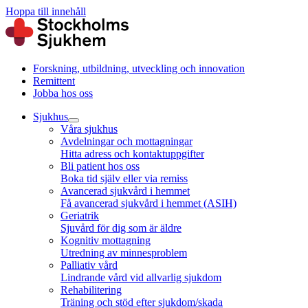
Hoppa till innehåll
Forskning, utbildning, utveckling och innovation
Remittent
Jobba hos oss
Sjukhus
Våra sjukhus
Avdelningar och mottagningar
Hitta adress och kontaktuppgifter
Bli patient hos oss
Boka tid själv eller via remiss
Avancerad sjukvård i hemmet
Få avancerad sjukvård i hemmet (ASIH)
Geriatrik
Sjuvård för dig som är äldre
Kognitiv mottagning
Utredning av minnesproblem
Palliativ vård
Lindrande vård vid allvarlig sjukdom
Rehabilitering
Träning och stöd efter sjukdom/skada