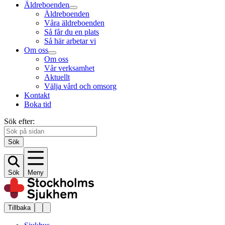
Äldreboenden
Äldreboenden
Våra äldreboenden
Så får du en plats
Så här arbetar vi
Om oss
Om oss
Vår verksamhet
Aktuellt
Välja vård och omsorg
Kontakt
Boka tid
Sök efter:
Sök
Sök
Meny
Tillbaka