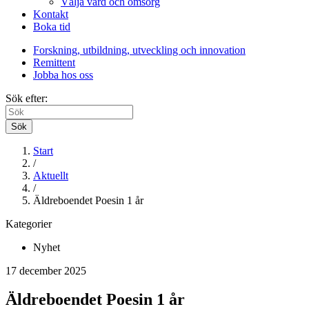
Välja vård och omsorg
Kontakt
Boka tid
Forskning, utbildning, utveckling och innovation
Remittent
Jobba hos oss
Sök efter:
Sök
Start
/
Aktuellt
/
Äldreboendet Poesin 1 år
Kategorier
Nyhet
17 december 2025
Äldreboendet Poesin 1 år