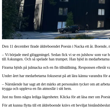
Den 11 december firade äldreboendet Poesin i Nacka ett år. Boende, n
– Vi började med glöggmingel. Sedan fick vi se en julshow som var helt
till Askungen. Och så spelade han trumpet. Han bjöd in medarbetarna a
Firarna bjöds på julmacka och en fin tillställning. Responsen efteråt v
Under året har medarbetarna fokuserat på att lära känna varandra för 
– Närstående har sagt att det märks att personalen tycker om att arbet
trygga och uppleva en fin atmosfär i sitt hem.
Just nu finns några lediga lägenheter. Klicka för att läsa mer om Poesin
För att kunna flytta till ett äldreboende krävs ett beviljat biståndsbesl