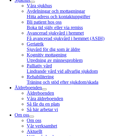
Sjukhus
Våra sjukhus
Avdelningar och mottagningar
Hitta adress och kontaktuppgifter
Bli patient hos oss
Boka tid själv eller via remiss
Avancerad sjukvård i hemmet
Få avancerad sjukvård i hemmet (ASIH)
Geriatrik
Sjuvård för dig som är äldre
Kognitiv mottagning
Utredning av minnesproblem
Palliativ vård
Lindrande vård vid allvarlig sjukdom
Rehabilitering
Träning och stöd efter sjukdom/skada
Äldreboenden
Äldreboenden
Våra äldreboenden
Så får du en plats
Så här arbetar vi
Om oss
Om oss
Vår verksamhet
Aktuellt