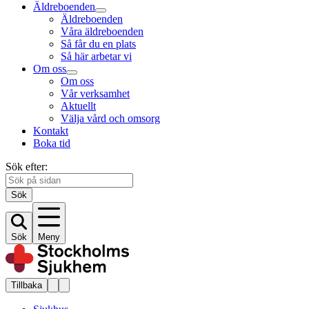
Äldreboenden
Äldreboenden
Våra äldreboenden
Så får du en plats
Så här arbetar vi
Om oss
Om oss
Vår verksamhet
Aktuellt
Välja vård och omsorg
Kontakt
Boka tid
Sök efter:
Sök
Sök
Meny
Tillbaka