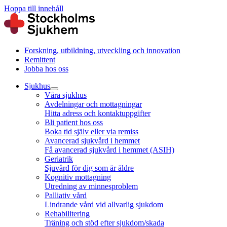
Hoppa till innehåll
Forskning, utbildning, utveckling och innovation
Remittent
Jobba hos oss
Sjukhus
Våra sjukhus
Avdelningar och mottagningar
Hitta adress och kontaktuppgifter
Bli patient hos oss
Boka tid själv eller via remiss
Avancerad sjukvård i hemmet
Få avancerad sjukvård i hemmet (ASIH)
Geriatrik
Sjuvård för dig som är äldre
Kognitiv mottagning
Utredning av minnesproblem
Palliativ vård
Lindrande vård vid allvarlig sjukdom
Rehabilitering
Träning och stöd efter sjukdom/skada