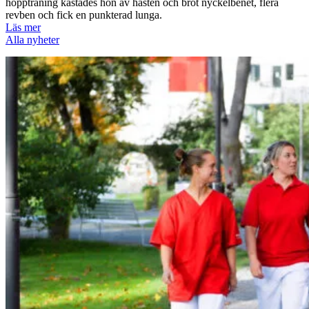
hoppträning kastades hon av hästen och bröt nyckelbenet, flera
revben och fick en punkterad lunga.
Läs mer
Alla nyheter