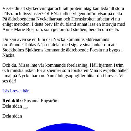
Visste du att styrkeövningar och rätt proteinintag kan leda till stora
hälso- och livsvinster? OPEN-studien vi genomfört visar på detta.
På äldreboendena Nyckelharpan och Hornskroken arbetar vi nu
enligt metoden. I detta brev får du bland annat läsa en intervju med
Anne-Marie Boström, som genomfört studien, berätta om detta.
Du kan även se en film där Nacka kommuns äldrenämnds
ordförande Tobias Nässén delar med sig av sina tankar om att
Stockholms Sjukhems kommande äldreboende Poesin nu byggs i
Nacka.
Och du. Missa inte vår kommande föreläsning; Håll hjärnan i trim
och minska risken för alzheimer som forskaren Miia Kivipelto håller
i maj på Nyckelharpan. Anmälningsuppgifter hittar du i brevet. Vi
ses där!
Läs brevet här.
Redaktör:
Susanna Engström
Dela sidan
Dela sidan