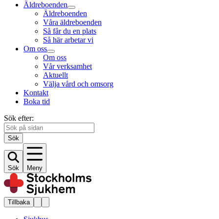
Äldreboenden
Äldreboenden
Våra äldreboenden
Så får du en plats
Så här arbetar vi
Om oss
Om oss
Vår verksamhet
Aktuellt
Välja vård och omsorg
Kontakt
Boka tid
Sök efter:
Sök
Sök
Meny
Tillbaka