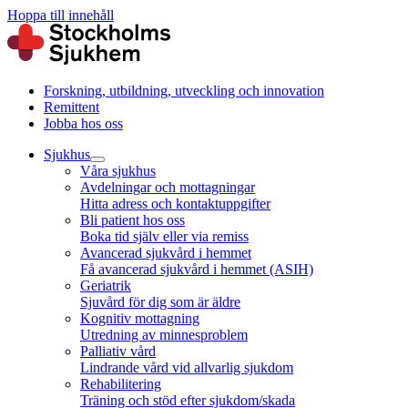
Hoppa till innehåll
Forskning, utbildning, utveckling och innovation
Remittent
Jobba hos oss
Sjukhus
Våra sjukhus
Avdelningar och mottagningar
Hitta adress och kontaktuppgifter
Bli patient hos oss
Boka tid själv eller via remiss
Avancerad sjukvård i hemmet
Få avancerad sjukvård i hemmet (ASIH)
Geriatrik
Sjuvård för dig som är äldre
Kognitiv mottagning
Utredning av minnesproblem
Palliativ vård
Lindrande vård vid allvarlig sjukdom
Rehabilitering
Träning och stöd efter sjukdom/skada