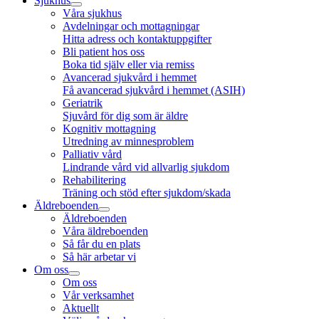
Sjukhus
Våra sjukhus
Avdelningar och mottagningar
Hitta adress och kontaktuppgifter
Bli patient hos oss
Boka tid själv eller via remiss
Avancerad sjukvård i hemmet
Få avancerad sjukvård i hemmet (ASIH)
Geriatrik
Sjuvård för dig som är äldre
Kognitiv mottagning
Utredning av minnesproblem
Palliativ vård
Lindrande vård vid allvarlig sjukdom
Rehabilitering
Träning och stöd efter sjukdom/skada
Äldreboenden
Äldreboenden
Våra äldreboenden
Så får du en plats
Så här arbetar vi
Om oss
Om oss
Vår verksamhet
Aktuellt