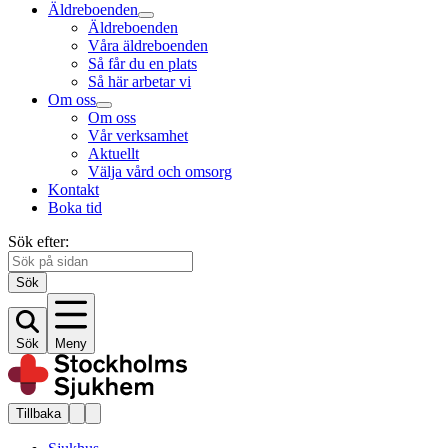
Äldreboenden
Äldreboenden
Våra äldreboenden
Så får du en plats
Så här arbetar vi
Om oss
Om oss
Vår verksamhet
Aktuellt
Välja vård och omsorg
Kontakt
Boka tid
Sök efter:
Sök
Sök
Meny
Tillbaka