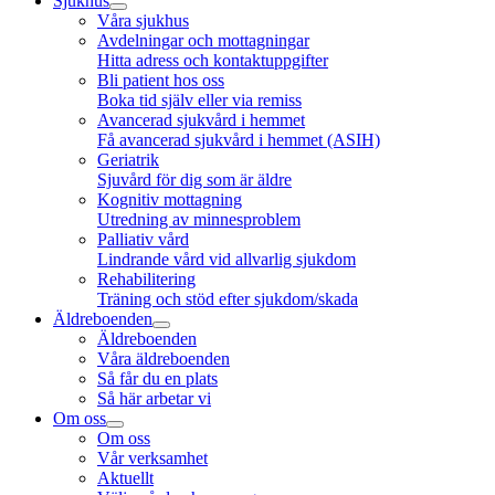
Sjukhus
Våra sjukhus
Avdelningar och mottagningar
Hitta adress och kontaktuppgifter
Bli patient hos oss
Boka tid själv eller via remiss
Avancerad sjukvård i hemmet
Få avancerad sjukvård i hemmet (ASIH)
Geriatrik
Sjuvård för dig som är äldre
Kognitiv mottagning
Utredning av minnesproblem
Palliativ vård
Lindrande vård vid allvarlig sjukdom
Rehabilitering
Träning och stöd efter sjukdom/skada
Äldreboenden
Äldreboenden
Våra äldreboenden
Så får du en plats
Så här arbetar vi
Om oss
Om oss
Vår verksamhet
Aktuellt