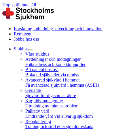
Hoppa till innehåll
Forskning, utbildning, utveckling och innovation
Remittent
Jobba hos oss
Sjukhus
Våra sjukhus
Avdelningar och mottagningar
Hitta adress och kontaktuppgifter
Bli patient hos oss
Boka tid själv eller via remiss
Avancerad sjukvård i hemmet
Få avancerad sjukvård i hemmet (ASIH)
Geriatrik
Sjuvård för dig som är äldre
Kognitiv mottagning
Utredning av minnesproblem
Palliativ vård
Lindrande vård vid allvarlig sjukdom
Rehabilitering
Träning och stöd efter sjukdom/skada