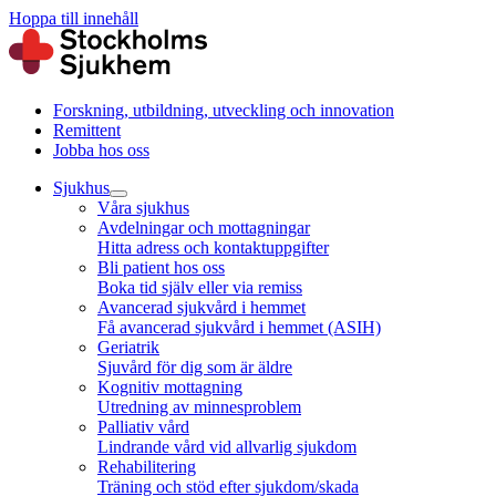
Hoppa till innehåll
Forskning, utbildning, utveckling och innovation
Remittent
Jobba hos oss
Sjukhus
Våra sjukhus
Avdelningar och mottagningar
Hitta adress och kontaktuppgifter
Bli patient hos oss
Boka tid själv eller via remiss
Avancerad sjukvård i hemmet
Få avancerad sjukvård i hemmet (ASIH)
Geriatrik
Sjuvård för dig som är äldre
Kognitiv mottagning
Utredning av minnesproblem
Palliativ vård
Lindrande vård vid allvarlig sjukdom
Rehabilitering
Träning och stöd efter sjukdom/skada