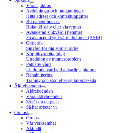
Sjukhus
Våra sjukhus
Avdelningar och mottagningar
Hitta adress och kontaktuppgifter
Bli patient hos oss
Boka tid själv eller via remiss
Avancerad sjukvård i hemmet
Få avancerad sjukvård i hemmet (ASIH)
Geriatrik
Sjuvård för dig som är äldre
Kognitiv mottagning
Utredning av minnesproblem
Palliativ vård
Lindrande vård vid allvarlig sjukdom
Rehabilitering
Träning och stöd efter sjukdom/skada
Äldreboenden
Äldreboenden
Våra äldreboenden
Så får du en plats
Så här arbetar vi
Om oss
Om oss
Vår verksamhet
Aktuellt