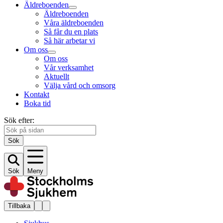
Äldreboenden
Äldreboenden
Våra äldreboenden
Så får du en plats
Så här arbetar vi
Om oss
Om oss
Vår verksamhet
Aktuellt
Välja vård och omsorg
Kontakt
Boka tid
Sök efter:
Sök
Sök
Meny
Tillbaka