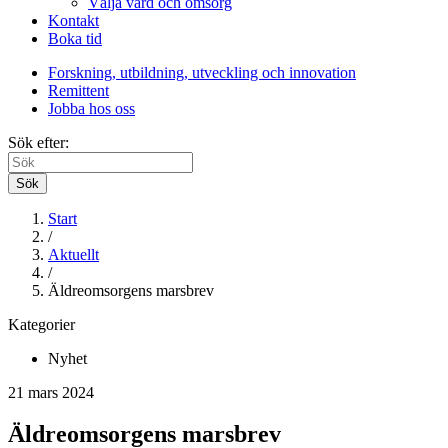
Välja vård och omsorg
Kontakt
Boka tid
Forskning, utbildning, utveckling och innovation
Remittent
Jobba hos oss
Sök efter:
Sök
Start
/
Aktuellt
/
Äldreomsorgens marsbrev
Kategorier
Nyhet
21 mars 2024
Äldreomsorgens marsbrev