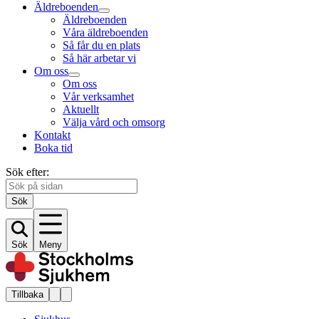
Äldreboenden
Äldreboenden
Våra äldreboenden
Så får du en plats
Så här arbetar vi
Om oss
Om oss
Vår verksamhet
Aktuellt
Välja vård och omsorg
Kontakt
Boka tid
Sök efter:
Sök
Sök
Meny
Tillbaka