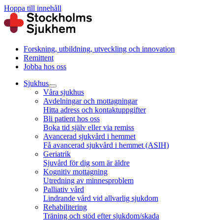
Hoppa till innehåll
Forskning, utbildning, utveckling och innovation
Remittent
Jobba hos oss
Sjukhus
Våra sjukhus
Avdelningar och mottagningar
Hitta adress och kontaktuppgifter
Bli patient hos oss
Boka tid själv eller via remiss
Avancerad sjukvård i hemmet
Få avancerad sjukvård i hemmet (ASIH)
Geriatrik
Sjuvård för dig som är äldre
Kognitiv mottagning
Utredning av minnesproblem
Palliativ vård
Lindrande vård vid allvarlig sjukdom
Rehabilitering
Träning och stöd efter sjukdom/skada