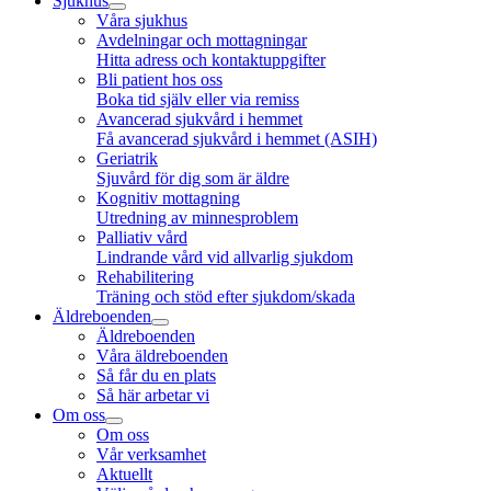
Sjukhus
Våra sjukhus
Avdelningar och mottagningar
Hitta adress och kontaktuppgifter
Bli patient hos oss
Boka tid själv eller via remiss
Avancerad sjukvård i hemmet
Få avancerad sjukvård i hemmet (ASIH)
Geriatrik
Sjuvård för dig som är äldre
Kognitiv mottagning
Utredning av minnesproblem
Palliativ vård
Lindrande vård vid allvarlig sjukdom
Rehabilitering
Träning och stöd efter sjukdom/skada
Äldreboenden
Äldreboenden
Våra äldreboenden
Så får du en plats
Så här arbetar vi
Om oss
Om oss
Vår verksamhet
Aktuellt