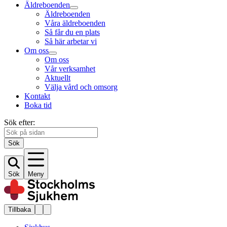
Äldreboenden
Äldreboenden
Våra äldreboenden
Så får du en plats
Så här arbetar vi
Om oss
Om oss
Vår verksamhet
Aktuellt
Välja vård och omsorg
Kontakt
Boka tid
Sök efter:
Sök
Sök
Meny
Tillbaka