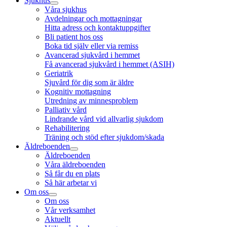
Sjukhus
Våra sjukhus
Avdelningar och mottagningar
Hitta adress och kontaktuppgifter
Bli patient hos oss
Boka tid själv eller via remiss
Avancerad sjukvård i hemmet
Få avancerad sjukvård i hemmet (ASIH)
Geriatrik
Sjuvård för dig som är äldre
Kognitiv mottagning
Utredning av minnesproblem
Palliativ vård
Lindrande vård vid allvarlig sjukdom
Rehabilitering
Träning och stöd efter sjukdom/skada
Äldreboenden
Äldreboenden
Våra äldreboenden
Så får du en plats
Så här arbetar vi
Om oss
Om oss
Vår verksamhet
Aktuellt