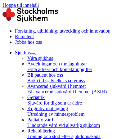
Hoppa till innehåll
Forskning, utbildning, utveckling och innovation
Remittent
Jobba hos oss
Sjukhus
Våra sjukhus
Avdelningar och mottagningar
Hitta adress och kontaktuppgifter
Bli patient hos oss
Boka tid själv eller via remiss
Avancerad sjukvård i hemmet
Få avancerad sjukvård i hemmet (ASIH)
Geriatrik
Sjuvård för dig som är äldre
Kognitiv mottagning
Utredning av minnesproblem
Palliativ vård
Lindrande vård vid allvarlig sjukdom
Rehabilitering
Träning och stöd efter sjukdom/skada